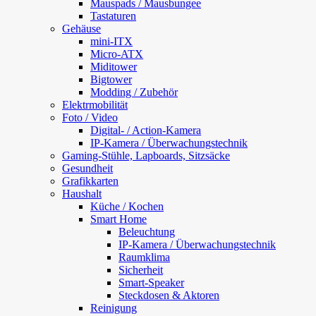
Mauspads / Mausbungee
Tastaturen
Gehäuse
mini-ITX
Micro-ATX
Miditower
Bigtower
Modding / Zubehör
Elektrmobilität
Foto / Video
Digital- / Action-Kamera
IP-Kamera / Überwachungstechnik
Gaming-Stühle, Lapboards, Sitzsäcke
Gesundheit
Grafikkarten
Haushalt
Küche / Kochen
Smart Home
Beleuchtung
IP-Kamera / Überwachungstechnik
Raumklima
Sicherheit
Smart-Speaker
Steckdosen & Aktoren
Reinigung