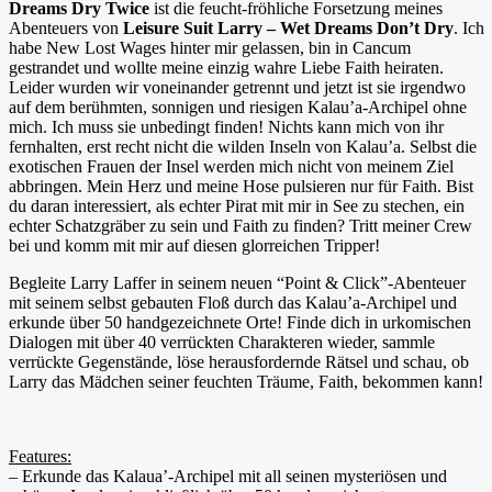
Dreams Dry Twice
ist die feucht-fröhliche Forsetzung meines
Abenteuers von
Leisure Suit Larry – Wet Dreams Don’t Dry
. Ich
habe New Lost Wages hinter mir gelassen, bin in Cancum
gestrandet und wollte meine einzig wahre Liebe Faith heiraten.
Leider wurden wir voneinander getrennt und jetzt ist sie irgendwo
auf dem berühmten, sonnigen und riesigen Kalau’a-Archipel ohne
mich. Ich muss sie unbedingt finden! Nichts kann mich von ihr
fernhalten, erst recht nicht die wilden Inseln von Kalau’a. Selbst die
exotischen Frauen der Insel werden mich nicht von meinem Ziel
abbringen. Mein Herz und meine Hose pulsieren nur für Faith. Bist
du daran interessiert, als echter Pirat mit mir in See zu stechen, ein
echter Schatzgräber zu sein und Faith zu finden? Tritt meiner Crew
bei und komm mit mir auf diesen glorreichen Tripper!
Begleite Larry Laffer in seinem neuen “Point & Click”-Abenteuer
mit seinem selbst gebauten Floß durch das Kalau’a-Archipel und
erkunde über 50 handgezeichnete Orte! Finde dich in urkomischen
Dialogen mit über 40 verrückten Charakteren wieder, sammle
verrückte Gegenstände, löse herausfordernde Rätsel und schau, ob
Larry das Mädchen seiner feuchten Träume, Faith, bekommen kann!
Features:
– Erkunde das Kalaua’-Archipel mit all seinen mysteriösen und