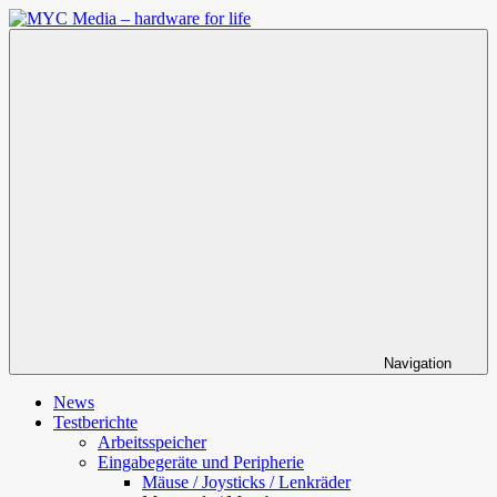
Zum
Inhalt
MYC
springen
Media
–
hardware
for
life
Navigation
News
Testberichte
Arbeitsspeicher
Eingabegeräte und Peripherie
Mäuse / Joysticks / Lenkräder