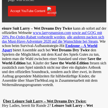
Accept YouTube Content
eisure Suit Larry – Wet Dreams Dry Twice
kann ab sofort auf der
offiziellen Webseite
www.larrysmansion.com
sowie auf GOG mit
20% Pre-Order-Rabatt vorbestellt werden
,
alle anderen packen sich
das Must-Have-Adventure 2020 auf die Wunschliste bei Steam
. Wie
schon beim Survival-Aufbaustrategie-Hit
Endzone – A World
Apart
bietet Assemble auch bei
Wet Dreams Dry Twice
den
Spielern die Möglichkeit, mit dem Kauf des Spiels Gutes zu tun,
indem man die Wahl zwischen einer Standard und einer
Save the
World-Edition
hat. Käufer der
Save the World-Edition
freuen sich
zusätzlich zum Spiel nämlich nicht nur über ein digitales Artbook
und den offiziellen Soundtrack, sondern auch über zwei, in ihrem
Auftrag gespendete Mahlzeiten für hilfsbedürftige Kinder, die
Assemble über ShareTheMeal.org in Zusammenarbeit mit dem
Welternährungsprogramm verteilt.
Über Leisure Suit Larry – Wet Dreams Dry Twice:
Hey Ladies, bereit für Runde 2?
Leisure Suit Larry – Wet