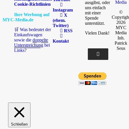
Media
ausgibst, oder
Cookie-Richtlinien
uns einfach
Instagram
©
mit einer
Ihre Werbung auf
X
Copyrigh
Spende
MYC-Media.de
(ehem.
2026
unterstützt.
Twitter)
MYC
🛒 Was bedeutet der
RSS
Media
Vielen Dank!
Einkaufswagen
Inh.
sowie die
doppelte
Kontakt
Patrick
Unterstreichung
bei
Seus
Links?
Schließen