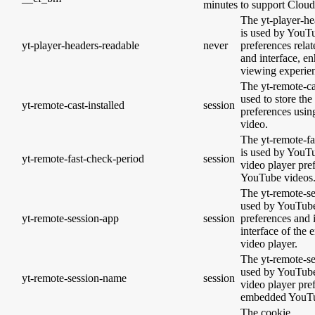
minutes
to support Clou
The yt-player-he
is used by YouTu
yt-player-headers-readable
never
preferences rela
and interface, en
viewing experie
The yt-remote-cas
used to store the
yt-remote-cast-installed
session
preferences usi
video.
The yt-remote-fa
is used by YouTub
yt-remote-fast-check-period
session
video player pre
YouTube videos
The yt-remote-se
used by YouTube 
yt-remote-session-app
session
preferences and 
interface of th
video player.
The yt-remote-se
used by YouTube 
yt-remote-session-name
session
video player pre
embedded YouTu
The cookie