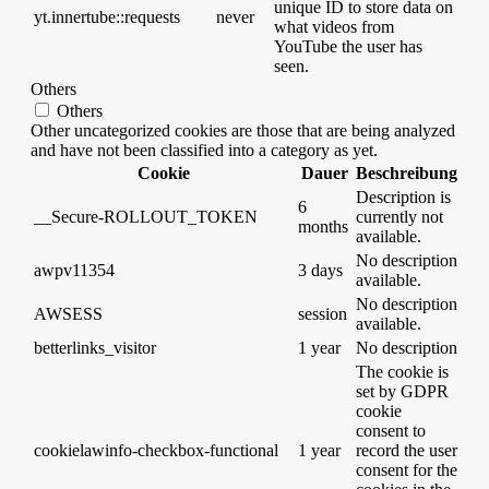
unique ID to store data on
yt.innertube::requests
never
what videos from
YouTube the user has
seen.
Others
Others
Other uncategorized cookies are those that are being analyzed
and have not been classified into a category as yet.
Cookie
Dauer
Beschreibung
Description is
6
__Secure-ROLLOUT_TOKEN
currently not
months
available.
No description
awpv11354
3 days
available.
No description
AWSESS
session
available.
betterlinks_visitor
1 year
No description
The cookie is
set by GDPR
cookie
consent to
cookielawinfo-checkbox-functional
1 year
record the user
consent for the