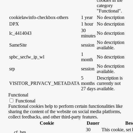
cookies in the
category
"Functional".
cookielawinfo-checkbox-others
1 year
No description
DPX
1 hour
No description
30
lc_4414043
No description
minutes
No description
SameSite
session
available.
1
spbc_secfw_ip_wl
No description
month
No description
srp
session
available.
5
Description is
VISITOR_PRIVACY_METADATA
months
currently not
27 days
available.
Functional
Functional
Functional cookies help to perform certain functionalities like
sharing the content of the website on social media platforms,
collect feedbacks, and other third-party features.
Cookie
Dauer
Bes
30
This cookie, set 
__cf_bm