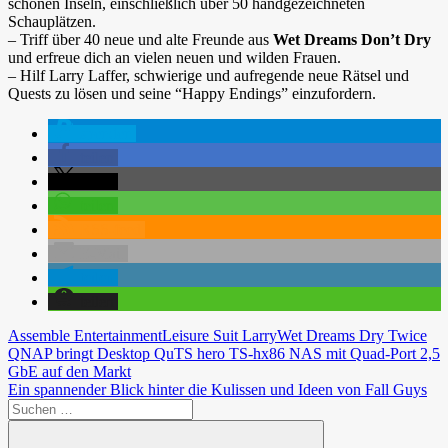
schönen Inseln, einschließlich über 50 handgezeichneten
Schauplätzen.
– Triff über 40 neue und alte Freunde aus
Wet Dreams Don’t Dry
und erfreue dich an vielen neuen und wilden Frauen.
– Hilf Larry Laffer, schwierige und aufregende neue Rätsel und
Quests zu lösen und seine “Happy Endings” einzufordern.
spenden
teilen
teilen
teilen
RSS-feed
E-Mail
teilen
teilen
Assemble Entertainment
Leisure Suit Larry
Wet Dreams Dry Twice
Beitragsnavigation
Vorheriger
QNAP bringt Desktop QuTS hero TS-hx86 NAS mit Quad-Port 2,5
Beitrag:
GbE auf den Markt
Nächster
Ein spannender Blick hinter die Kulissen und Ideen von Fall Guys
Beitrag:
Suchen
nach: