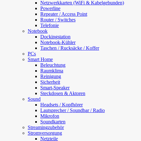
Netzwerkkarten (WiFi & Kabelgebunden)
Powerline
Repeater / Access Point
Router / Switches
Telefonie
Notebook
Dockingstation
Notebook-Kühler
Taschen / Rucksäcke / Koffer
PCs
Smart Home
Beleuchtung
Raumklima
Reinigung
Sicherheit
Smart-Speaker
Steckdosen & Aktoren
Sound
Headsets / Kopfhörer
Lautsprecher / Soundbar / Radio
Mikrofon
Soundkarten
Streamingzubehör
Stromversorgung
Netzteile