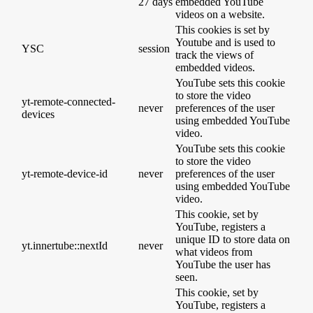
27 days
embedded YouTube
videos on a website.
This cookies is set by
Youtube and is used to
YSC
session
track the views of
embedded videos.
YouTube sets this cookie
to store the video
yt-remote-connected-
never
preferences of the user
devices
using embedded YouTube
video.
YouTube sets this cookie
to store the video
yt-remote-device-id
never
preferences of the user
using embedded YouTube
video.
This cookie, set by
YouTube, registers a
unique ID to store data on
yt.innertube::nextId
never
what videos from
YouTube the user has
seen.
This cookie, set by
YouTube, registers a