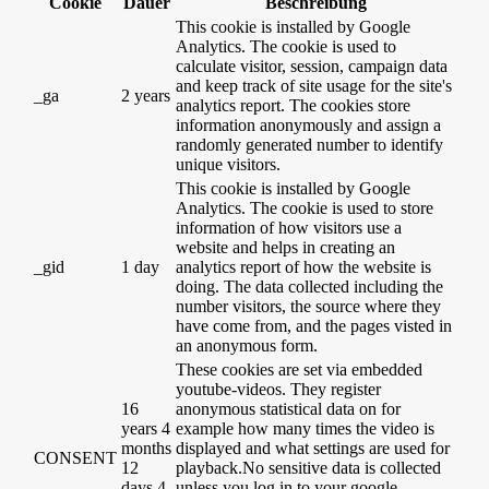
Cookie
Dauer
Beschreibung
This cookie is installed by Google
Analytics. The cookie is used to
calculate visitor, session, campaign data
and keep track of site usage for the site's
_ga
2 years
analytics report. The cookies store
information anonymously and assign a
randomly generated number to identify
unique visitors.
This cookie is installed by Google
Analytics. The cookie is used to store
information of how visitors use a
website and helps in creating an
_gid
1 day
analytics report of how the website is
doing. The data collected including the
number visitors, the source where they
have come from, and the pages visted in
an anonymous form.
These cookies are set via embedded
youtube-videos. They register
16
anonymous statistical data on for
years 4
example how many times the video is
months
displayed and what settings are used for
CONSENT
12
playback.No sensitive data is collected
days 4
unless you log in to your google