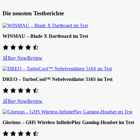
Die neusten Testberichte
WINMAU – Blade X Dartboard im Test
🛒Buy Now
Review
DREO – TurboCool™ Nebelventilator 516S im Test
🛒Buy Now
Review
Glorious – GHS Wireless InfinitePlay Gaming-Headset im Test