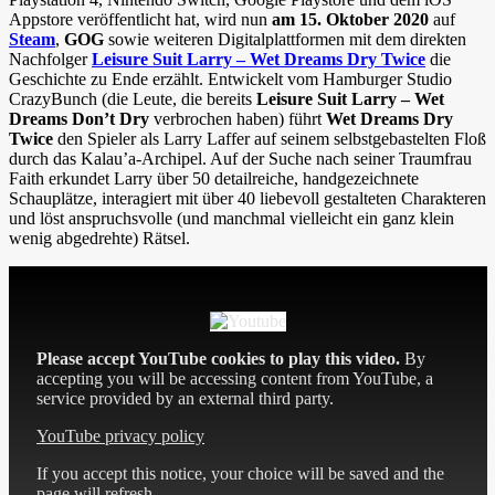
Appstore veröffentlicht hat, wird nun
am 15. Oktober 2020
auf
Steam
,
GOG
sowie weiteren Digitalplattformen mit dem direkten
Nachfolger
Leisure Suit Larry – Wet Dreams Dry Twice
die
Geschichte zu Ende erzählt. Entwickelt vom Hamburger Studio
CrazyBunch (die Leute, die bereits
Leisure Suit Larry – Wet
Dreams Don’t Dry
verbrochen haben) führt
Wet Dreams Dry
Twice
den Spieler als Larry Laffer auf seinem selbstgebastelten Floß
durch das Kalau’a-Archipel. Auf der Suche nach seiner Traumfrau
Faith erkundet Larry über 50 detailreiche, handgezeichnete
Schauplätze, interagiert mit über 40 liebevoll gestalteten Charakteren
und löst anspruchsvolle (und manchmal vielleicht ein ganz klein
wenig abgedrehte) Rätsel.
Please accept YouTube cookies to play this video.
By
accepting you will be accessing content from YouTube, a
service provided by an external third party.
YouTube privacy policy
If you accept this notice, your choice will be saved and the
page will refresh.