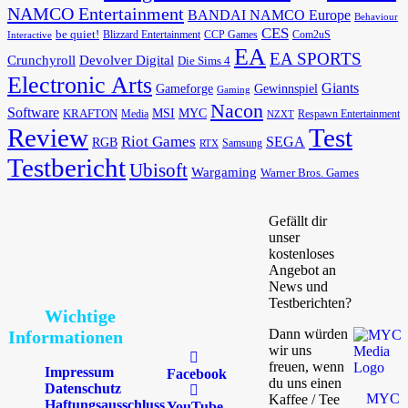
NAMCO Entertainment
BANDAI NAMCO Europe
Behaviour
CES
be quiet!
Blizzard Entertainment
CCP Games
Com2uS
Interactive
EA
EA SPORTS
Devolver Digital
Crunchyroll
Die Sims 4
Electronic Arts
Giants
Gameforge
Gewinnspiel
Gaming
Nacon
Software
MSI
KRAFTON
MYC
Media
Respawn Entertainment
NZXT
Review
Test
Riot Games
SEGA
RGB
Samsung
RTX
Testbericht
Ubisoft
Wargaming
Warner Bros. Games
Gefällt dir
unser
kostenloses
Angebot an
News und
Testberichten?
Wichtige
Dann würden
Informationen
wir uns
freuen, wenn
Impressum
Facebook
du uns einen
Datenschutz
MYC
Kaffee / Tee
Haftungsausschluss
YouTube