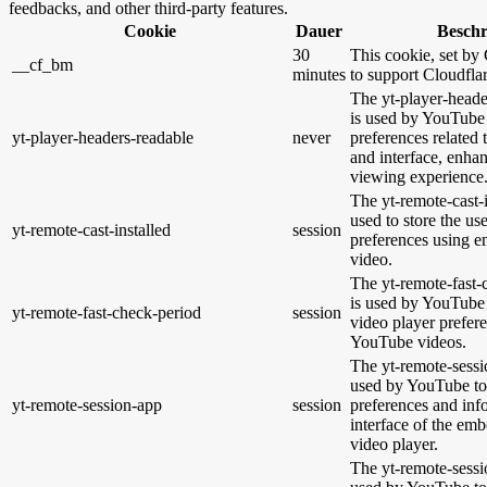
feedbacks, and other third-party features.
Cookie
Dauer
Besch
30
This cookie, set by 
__cf_bm
minutes
to support Cloudfl
The yt-player-heade
is used by YouTube 
yt-player-headers-readable
never
preferences related
and interface, enhan
viewing experience
The yt-remote-cast-i
used to store the us
yt-remote-cast-installed
session
preferences using
video.
The yt-remote-fast-
is used by YouTube t
yt-remote-fast-check-period
session
video player prefer
YouTube videos.
The yt-remote-sessi
used by YouTube to 
yt-remote-session-app
session
preferences and inf
interface of the e
video player.
The yt-remote-sessi