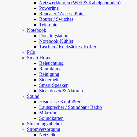
Netzwerkkarten (WiFi & Kabelgebunden)
Powerline
Repeater / Access Point
Router / Switches
Telefonie
Notebook
Dockingstation
Notebook-Kühler
Taschen / Rucksäcke / Koffer
PCs
Smart Home
Beleuchtung
Raumklima
Reinigung
Sicherheit
Smart-Speaker
Steckdosen & Aktoren
Sound
Headsets / Kopfhörer
Lautsprecher / Soundbar / Radio
Mikrofon
Soundkarten
Streamingzubehör
Stromversorgung
Netzteile