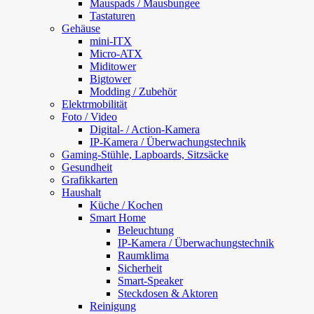
Mauspads / Mausbungee
Tastaturen
Gehäuse
mini-ITX
Micro-ATX
Miditower
Bigtower
Modding / Zubehör
Elektrmobilität
Foto / Video
Digital- / Action-Kamera
IP-Kamera / Überwachungstechnik
Gaming-Stühle, Lapboards, Sitzsäcke
Gesundheit
Grafikkarten
Haushalt
Küche / Kochen
Smart Home
Beleuchtung
IP-Kamera / Überwachungstechnik
Raumklima
Sicherheit
Smart-Speaker
Steckdosen & Aktoren
Reinigung