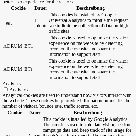
better user experience for the visitors.
Cookie
Dauer
Beschreibung
This cookies is installed by Google
1
Universal Analytics to throttle the request
_gat
minute
rate to limit the colllection of data on high
traffic sites.
This cookie is used to optimize the visitor
experience on the website by detecting
ADRUM_BT1
errors on the website and share the
information to support staff.
This cookie is used to optimize the visitor
experience on the website by detecting
ADRUM_BTa
errors on the website and share the
information to support staff.
Analytics
Analytics
Analytical cookies are used to understand how visitors interact with
the website. These cookies help provide information on metrics the
number of visitors, bounce rate, traffic source, etc.
Cookie
Dauer
Beschreibung
This cookie is installed by Google Analytics.
The cookie is used to calculate visitor, session,
campaign data and keep track of site usage for
_ga
2 years
the site's analytics report. The cookies store