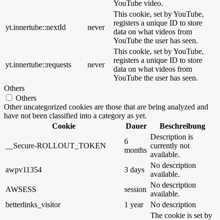
YouTube video.
This cookie, set by YouTube,
registers a unique ID to store
yt.innertube::nextId
never
data on what videos from
YouTube the user has seen.
This cookie, set by YouTube,
registers a unique ID to store
yt.innertube::requests
never
data on what videos from
YouTube the user has seen.
Others
Others
Other uncategorized cookies are those that are being analyzed and
have not been classified into a category as yet.
Cookie
Dauer
Beschreibung
Description is
6
__Secure-ROLLOUT_TOKEN
currently not
months
available.
No description
awpv11354
3 days
available.
No description
AWSESS
session
available.
betterlinks_visitor
1 year
No description
The cookie is set by