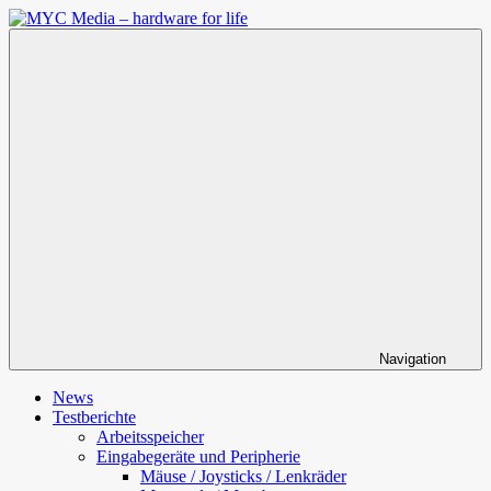
Zum
Inhalt
MYC
springen
Media
–
hardware
for
life
Navigation
News
Testberichte
Arbeitsspeicher
Eingabegeräte und Peripherie
Mäuse / Joysticks / Lenkräder