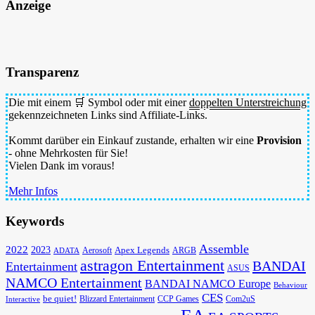
Anzeige
Transparenz
Die mit einem 🛒 Symbol oder mit einer
doppelten Unterstreichung
gekennzeichneten Links sind Affiliate-Links.
Kommt darüber ein Einkauf zustande, erhalten wir eine
Provision
- ohne Mehrkosten für Sie!
Vielen Dank im voraus!
Mehr Infos
Keywords
Assemble
2022
2023
Apex Legends
Aerosoft
ADATA
ARGB
astragon Entertainment
BANDAI
Entertainment
ASUS
NAMCO Entertainment
BANDAI NAMCO Europe
Behaviour
CES
be quiet!
Blizzard Entertainment
CCP Games
Com2uS
Interactive