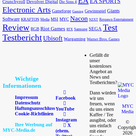
EA
EA SPORTS
Devolver Digital
Crunchyroll
Die Sims 4
Electronic Arts
Giants
Gameforge
Gewinnspiel
Gaming
Nacon
Software
MSI
KRAFTON
MYC
Media
Respawn Entertainment
NZXT
Review
Test
Riot Games
SEGA
RGB
Samsung
RTX
Testbericht
Ubisoft
Wargaming
Warner Bros. Games
Gefällt dir
unser
kostenloses
Angebot an
News und
Wichtige
Testberichten?
Informationen
Dann würden
Impressum
Facebook
wir uns
Datenschutz
freuen, wenn
MYC
Haftungsausschluss
YouTube
du uns einen
Media
Cookie-Richtlinien
Kaffee / Tee
Instagram
ausgibst, oder
©
Ihre Werbung auf
X
uns einfach
Copyrigh
MYC-Media.de
(ehem.
mit einer
2026