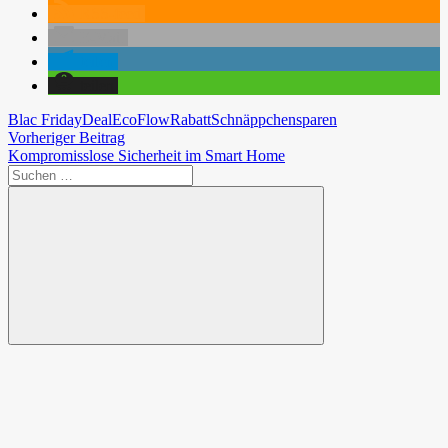
RSS-feed
E-Mail
teilen
teilen
Blac Friday
Deal
EcoFlow
Rabatt
Schnäppchen
sparen
Beitragsnavigation
Vorheriger
Vorheriger Beitrag
Beitrag:
Nächster
Kompromisslose Sicherheit im Smart Home
Beitrag:
Suchen
nach:
Suchen
Spende