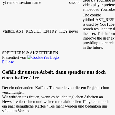
used by YouTube to 
yt-remote-session-name
session
video player prefer
embedded YouTube 
The cookie
ytidb::LAST_R
is used by YouTube t
search result entry 
ytidb::LAST_RESULT_ENTRY_KEY
never
the user. This infor
improve the user ex
providing more relev
in the future.
SPEICHERN & AKZEPTIEREN
Präsentiert von
Close
Gefällt dir unsere Arbeit, dann spendier uns doch
einen Kaffee / Tee
Der ein oder andere Kaffee / Tee wurde von diesem Projekt schon
verschlungen.
Wir würden uns freuen, wenn es bei den täglichen Arbeiten an
News, Testberichten und weiteren redaktionellen Tätigkeiten noch
ein paar gemütliche Kaffee / Tee mehr werden und bedanken uns
schon im Voraus.