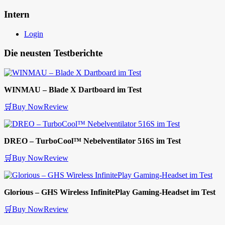
Intern
Login
Die neusten Testberichte
WINMAU – Blade X Dartboard im Test
🛒Buy Now
Review
DREO – TurboCool™ Nebelventilator 516S im Test
🛒Buy Now
Review
Glorious – GHS Wireless InfinitePlay Gaming-Headset im Test
🛒Buy Now
Review