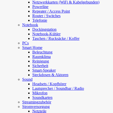
Netzwerkkarten (WiFi & Kabelgebunden)
Powerline
Repeater / Access Point
Router / Switches
Telefonie
Notebook
Dockingstation
Notebook-Kühler
Taschen / Rucksäcke / Koffer
PCs
Smart Home
Beleuchtung
Raumklima
Reinigung
Sicherheit
Smart-Speaker
Steckdosen & Aktoren
Sound
Headsets / Kopfhörer
Lautsprecher / Soundbar / Radio
Mikrofon
Soundkarten
Streamingzubehör
Stromversorgung
Netzteile