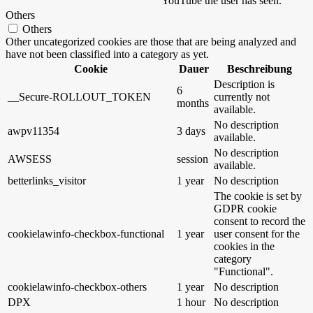
YouTube the user has seen.
Others
Others
Other uncategorized cookies are those that are being analyzed and
have not been classified into a category as yet.
Cookie
Dauer
Beschreibung
Description is
6
__Secure-ROLLOUT_TOKEN
currently not
months
available.
No description
awpv11354
3 days
available.
No description
AWSESS
session
available.
betterlinks_visitor
1 year
No description
The cookie is set by
GDPR cookie
consent to record the
cookielawinfo-checkbox-functional
1 year
user consent for the
cookies in the
category
"Functional".
cookielawinfo-checkbox-others
1 year
No description
DPX
1 hour
No description