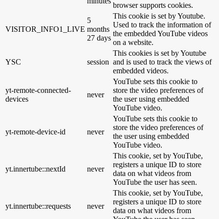
minutes
browser supports cookies.
This cookie is set by Youtube.
5
Used to track the information of
VISITOR_INFO1_LIVE
months
the embedded YouTube videos
27 days
on a website.
This cookies is set by Youtube
YSC
session
and is used to track the views of
embedded videos.
YouTube sets this cookie to
yt-remote-connected-
store the video preferences of
never
devices
the user using embedded
YouTube video.
YouTube sets this cookie to
store the video preferences of
yt-remote-device-id
never
the user using embedded
YouTube video.
This cookie, set by YouTube,
registers a unique ID to store
yt.innertube::nextId
never
data on what videos from
YouTube the user has seen.
This cookie, set by YouTube,
registers a unique ID to store
yt.innertube::requests
never
data on what videos from