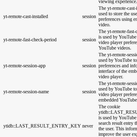
viewing experience
The yt-remote-cast-i
used to store the us
yt-remote-cast-installed
session
preferences using
video.
The yt-remote-fast-
is used by YouTube t
yt-remote-fast-check-period
session
video player prefer
YouTube videos.
The yt-remote-sessi
used by YouTube to 
yt-remote-session-app
session
preferences and inf
interface of the e
video player.
The yt-remote-sessi
used by YouTube to 
yt-remote-session-name
session
video player prefer
embedded YouTube 
The cookie
ytidb::LAST_R
is used by YouTube t
search result entry 
ytidb::LAST_RESULT_ENTRY_KEY
never
the user. This infor
improve the user ex