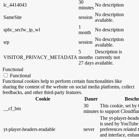
30
lc_4414043
No description
minutes
No description
SameSite
session
available.
1
spbc_secfw_ip_wl
No description
month
No description
srp
session
available.
5
Description is
VISITOR_PRIVACY_METADATA
months
currently not
27 days
available.
Functional
Functional
Functional cookies help to perform certain functionalities like
sharing the content of the website on social media platforms, collect
feedbacks, and other third-party features.
Cookie
Dauer
Besch
30
This cookie, set by 
__cf_bm
minutes
to support Cloudfl
The yt-player-heade
is used by YouTube 
yt-player-headers-readable
never
preferences related
and interface, enhan