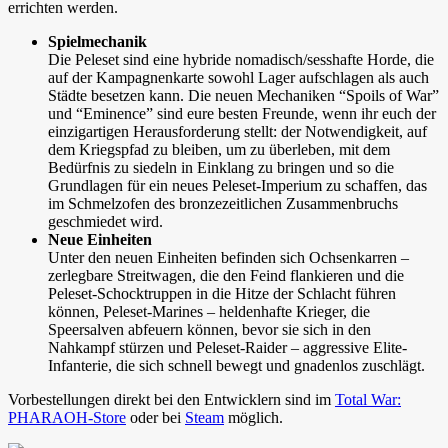
errichten werden.
Spielmechanik
Die Peleset sind eine hybride nomadisch/sesshafte Horde, die
auf der Kampagnenkarte sowohl Lager aufschlagen als auch
Städte besetzen kann. Die neuen Mechaniken “Spoils of War”
und “Eminence” sind eure besten Freunde, wenn ihr euch der
einzigartigen Herausforderung stellt: der Notwendigkeit, auf
dem Kriegspfad zu bleiben, um zu überleben, mit dem
Bedürfnis zu siedeln in Einklang zu bringen und so die
Grundlagen für ein neues Peleset-Imperium zu schaffen, das
im Schmelzofen des bronzezeitlichen Zusammenbruchs
geschmiedet wird.
Neue Einheiten
Unter den neuen Einheiten befinden sich Ochsenkarren –
zerlegbare Streitwagen, die den Feind flankieren und die
Peleset-Schocktruppen in die Hitze der Schlacht führen
können, Peleset-Marines – heldenhafte Krieger, die
Speersalven abfeuern können, bevor sie sich in den
Nahkampf stürzen und Peleset-Raider – aggressive Elite-
Infanterie, die sich schnell bewegt und gnadenlos zuschlägt.
Vorbestellungen direkt bei den Entwicklern sind im
Total War:
PHARAOH-Store
oder bei
Steam
möglich.