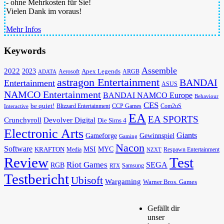
- ohne Mehrkosten für Sie!
Vielen Dank im voraus!
Mehr Infos
Keywords
Assemble
2022
2023
Apex Legends
Aerosoft
ADATA
ARGB
astragon Entertainment
BANDAI
Entertainment
ASUS
NAMCO Entertainment
BANDAI NAMCO Europe
Behaviour
CES
be quiet!
Blizzard Entertainment
CCP Games
Com2uS
Interactive
EA
EA SPORTS
Devolver Digital
Crunchyroll
Die Sims 4
Electronic Arts
Giants
Gameforge
Gewinnspiel
Gaming
Nacon
Software
MSI
KRAFTON
MYC
Media
Respawn Entertainment
NZXT
Review
Test
Riot Games
SEGA
RGB
Samsung
RTX
Testbericht
Ubisoft
Wargaming
Warner Bros. Games
Gefällt dir
unser