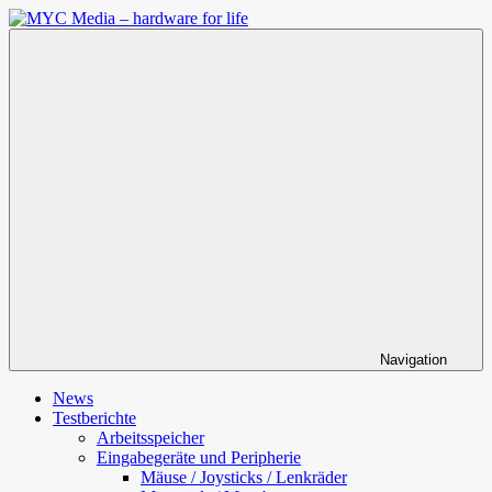
Zum
Inhalt
MYC
springen
Media
–
hardware
for
life
Navigation
News
Testberichte
Arbeitsspeicher
Eingabegeräte und Peripherie
Mäuse / Joysticks / Lenkräder