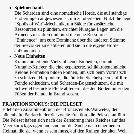
Spielmechanik
Die Scherden sind eine nomadische Horde, die auf ständige
Eroberungen angewiesen ist, um zu überleben. Nutzt die neue
“Spoils of War”-Mechanik, um Städte für zusätzliche
Ressourcen zu plündern, errichtet Nuraghe-Lager, um die
Armeen zu stärken und nutzt die neue Ressource
“Eminence”, um eure Dominanz über die anderen Stämme
der Seevölker zu etablieren und sie in die eigene Horde
aufzunehmen.
Neue Einheiten
Kommandiert eine Vielzahl neuer Einheiten, darunter
Nuraghe-Krieger, die eine gepanzerte, schildkrötenähnliche
Kelone-Formation bilden können, um sich beim Vormarsch
zu schützen, Harpuniere, die tödliche Stachelspeere auf Ihre
Feinde schleudern, und Scherden-Bogenschützen, die mit
Schwefel bestückte Pfeile abfeuern, die den Boden unter den
Füßen der Feinde in Brand setzen.
FRAKTIONSFOKUS: DIE PELESET
Erlebt den Zusammenbruch der Bronzezeit als Walwetes, der
hünenhafte Patriarch, der die zweite Fraktion, die Peleset, anführt.
Die Peleset haben sich nach der Zerstörung ihres Reiches auf das
Meer zurückgezogen und sind auf der Suche nach einer neuen
Heimat, die sie, wenn es sein muss, auf den Ruinen der alten Welt