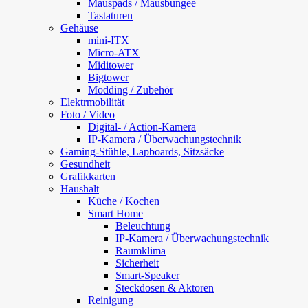
Mauspads / Mausbungee
Tastaturen
Gehäuse
mini-ITX
Micro-ATX
Miditower
Bigtower
Modding / Zubehör
Elektrmobilität
Foto / Video
Digital- / Action-Kamera
IP-Kamera / Überwachungstechnik
Gaming-Stühle, Lapboards, Sitzsäcke
Gesundheit
Grafikkarten
Haushalt
Küche / Kochen
Smart Home
Beleuchtung
IP-Kamera / Überwachungstechnik
Raumklima
Sicherheit
Smart-Speaker
Steckdosen & Aktoren
Reinigung