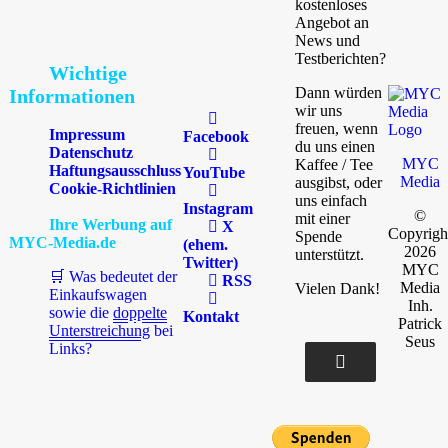
kostenloses
Angebot an
News und
Testberichten?
Wichtige
Dann würden
Informationen
wir uns
freuen, wenn
Impressum
Facebook
du uns einen
Datenschutz
MYC
Kaffee / Tee
Haftungsausschluss
YouTube
Media
ausgibst, oder
Cookie-Richtlinien
uns einfach
Instagram
©
mit einer
Ihre Werbung auf
X
Copyrigh
Spende
MYC-Media.de
(ehem.
2026
unterstützt.
Twitter)
MYC
🛒 Was bedeutet der
RSS
Media
Vielen Dank!
Einkaufswagen
Inh.
sowie die
doppelte
Kontakt
Patrick
Unterstreichung
bei
Seus
Links?