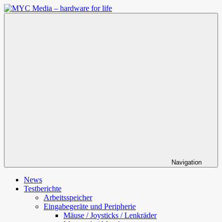
Zum
Inhalt
MYC
springen
Media
–
hardware
for
life
Navigation
News
Testberichte
Arbeitsspeicher
Eingabegeräte und Peripherie
Mäuse / Joysticks / Lenkräder