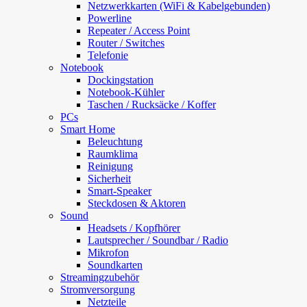
Netzwerkkarten (WiFi & Kabelgebunden)
Powerline
Repeater / Access Point
Router / Switches
Telefonie
Notebook
Dockingstation
Notebook-Kühler
Taschen / Rucksäcke / Koffer
PCs
Smart Home
Beleuchtung
Raumklima
Reinigung
Sicherheit
Smart-Speaker
Steckdosen & Aktoren
Sound
Headsets / Kopfhörer
Lautsprecher / Soundbar / Radio
Mikrofon
Soundkarten
Streamingzubehör
Stromversorgung
Netzteile