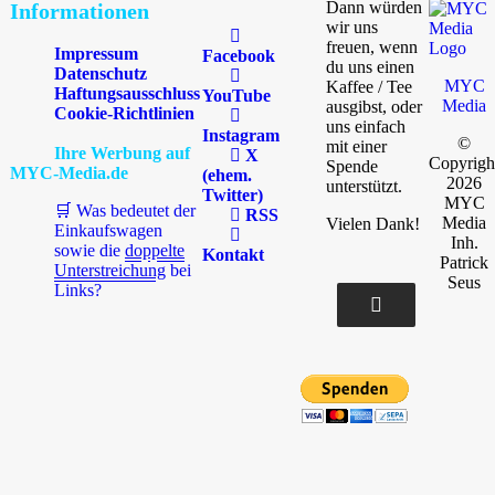
Dann würden
Informationen
wir uns
freuen, wenn
Impressum
Facebook
du uns einen
Datenschutz
MYC
Kaffee / Tee
Haftungsausschluss
YouTube
Media
ausgibst, oder
Cookie-Richtlinien
uns einfach
Instagram
©
mit einer
Ihre Werbung auf
X
Copyrigh
Spende
MYC-Media.de
(ehem.
2026
unterstützt.
Twitter)
MYC
🛒 Was bedeutet der
RSS
Media
Vielen Dank!
Einkaufswagen
Inh.
sowie die
doppelte
Kontakt
Patrick
Unterstreichung
bei
Seus
Links?