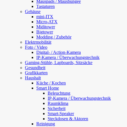
Mauspads / Mausbungee
Tastaturen
Gehäuse
mini-ITX
Micro-ATX
Miditower
Bigtower
Modding / Zubehör
Elektrmobilität
Foto / Video
Digital- / Action-Kamera
IP-Kamera / Überwachungstechnik
Gaming-Stühle, Lapboards, Sitzsäcke
Gesundheit
Grafikkarten
Haushalt
Küche / Kochen
Smart Home
Beleuchtung
IP-Kamera / Überwachungstechnik
Raumklima
Sicherheit
Smart-Speaker
Steckdosen & Aktoren
Reinigung