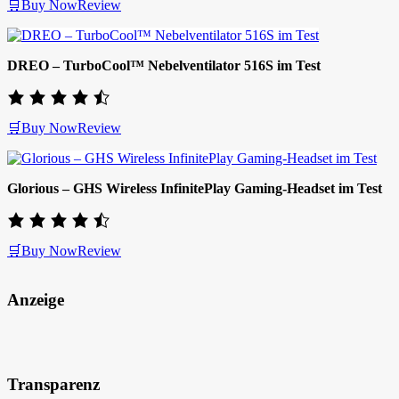
🛒Buy Now
Review
DREO – TurboCool™ Nebelventilator 516S im Test
🛒Buy Now
Review
Glorious – GHS Wireless InfinitePlay Gaming-Headset im Test
🛒Buy Now
Review
Anzeige
Transparenz