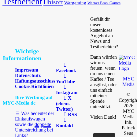
Testbericht
Ubisoft
Wargaming
Warner Bros. Games
Gefällt dir
unser
kostenloses
Angebot an
News und
Testberichten?
Wichtige
Dann würden
Informationen
wir uns
freuen, wenn
Impressum
Facebook
du uns einen
Datenschutz
MYC
Kaffee / Tee
Haftungsausschluss
YouTube
Media
ausgibst, oder
Cookie-Richtlinien
uns einfach
Instagram
©
mit einer
Ihre Werbung auf
X
Copyrigh
Spende
MYC-Media.de
(ehem.
2026
unterstützt.
Twitter)
MYC
🛒 Was bedeutet der
RSS
Media
Vielen Dank!
Einkaufswagen
Inh.
sowie die
doppelte
Kontakt
Patrick
Unterstreichung
bei
Seus
Links?