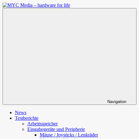
Zum
Inhalt
MYC
springen
Media
–
hardware
for
life
Navigation
News
Testberichte
Arbeitsspeicher
Eingabegeräte und Peripherie
Mäuse / Joysticks / Lenkräder