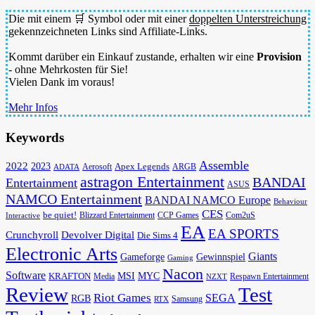
Die mit einem 🛒 Symbol oder mit einer
doppelten Unterstreichung
gekennzeichneten Links sind Affiliate-Links.
Kommt darüber ein Einkauf zustande, erhalten wir eine
Provision
- ohne Mehrkosten für Sie!
Vielen Dank im voraus!
Mehr Infos
Keywords
Assemble
2022
2023
Apex Legends
Aerosoft
ADATA
ARGB
astragon Entertainment
BANDAI
Entertainment
ASUS
NAMCO Entertainment
BANDAI NAMCO Europe
Behaviour
CES
be quiet!
Blizzard Entertainment
CCP Games
Com2uS
Interactive
EA
EA SPORTS
Devolver Digital
Crunchyroll
Die Sims 4
Electronic Arts
Giants
Gameforge
Gewinnspiel
Gaming
Nacon
Software
MSI
KRAFTON
MYC
Media
Respawn Entertainment
NZXT
Review
Test
Riot Games
SEGA
RGB
Samsung
RTX