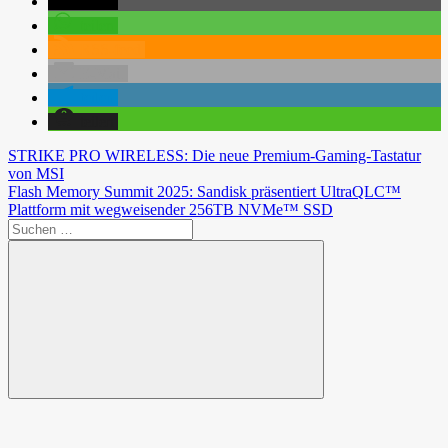
teilen
teilen
RSS-feed
E-Mail
teilen
teilen
Beitragsnavigation
Vorheriger
STRIKE PRO WIRELESS: Die neue Premium-Gaming-Tastatur
Beitrag:
von MSI
Nächster
Flash Memory Summit 2025: Sandisk präsentiert UltraQLC™
Beitrag:
Plattform mit wegweisender 256TB NVMe™ SSD
Suchen
nach:
Suchen
Spende