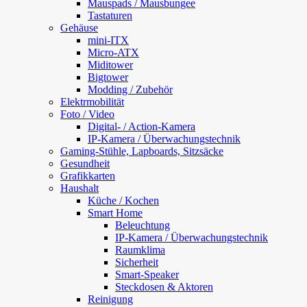
Mauspads / Mausbungee
Tastaturen
Gehäuse
mini-ITX
Micro-ATX
Miditower
Bigtower
Modding / Zubehör
Elektrmobilität
Foto / Video
Digital- / Action-Kamera
IP-Kamera / Überwachungstechnik
Gaming-Stühle, Lapboards, Sitzsäcke
Gesundheit
Grafikkarten
Haushalt
Küche / Kochen
Smart Home
Beleuchtung
IP-Kamera / Überwachungstechnik
Raumklima
Sicherheit
Smart-Speaker
Steckdosen & Aktoren
Reinigung