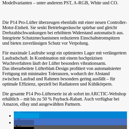
Modellvarianten – unter anderem PST, A-RGB, White und CO.
Die P14 Pro-Lüfter überzeugen ebenfalls mit einer neuen Controller-
Motor-Einheit. Sie senkt Betriebsgeräusche spürbar und gleicht
Drehzahlschwankungen bei erhöhtem Widerstand automatisch aus.
Integrierte Schutzmechanismen reduzieren Einschaltstromspitzen
und bieten zuverlässigen Schutz vor Verpolung.
Für maximale Laufruhe sorgt ein optimiertes Lager mit verlängertem
Laufradschaft. In Kombination mit einem hochpräzisen
Wuchtverfahren läuft der Lüfter besonders vibrationsarm.
Das überarbeitete Lüfterblatt-Design profitiert von automatisierter
Fertigung mit minimalen Toleranzen, wodurch der Abstand
zwischen Laufrad und Rahmen besonders gering ausfällt – für
optimale Effizienz, speziell bei Radiatoren und Kühlkörpern.
Die gesamte P14 Pro-Lüfterserie ist ab sofort im ARCTIC-Webshop
erhältlich – mit bis zu 50 % Payback-Rabatt. Auch verfügbar bei
Amazon, eBay und ausgewählten Partnern.
spenden
teilen