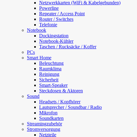
Netzwerkkarten (WiFi & Kabelgebunden)
Powerline
Repeater / Access Point
Router / Switches
Telefonie
Notebook
Dockingstation
Notebook-Kühler
Taschen / Rucksäcke / Koffer
PCs
Smart Home
Beleuchtung
Raumklima
Reinigung
Sicherheit
Smart-Speaker
Steckdosen & Aktoren
Sound
Headsets / Kopfhörer
Lautsprecher / Soundbar / Radio
Mikrofon
Soundkarten
Streamingzubehör
Stromversorgung
Netzteile