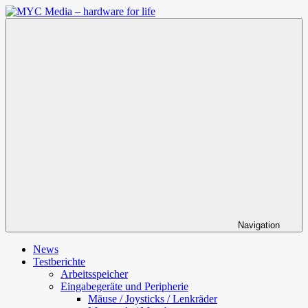
Zum
Inhalt
MYC
springen
Media
–
hardware
for
life
Navigation
News
Testberichte
Arbeitsspeicher
Eingabegeräte und Peripherie
Mäuse / Joysticks / Lenkräder