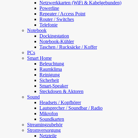
Netzwerkkarten (WiFi & Kabelgebunden)
Powerline
Repeater / Access Point
Router / Switches
Telefonie
Notebook
Dockingstation
Notebook-Kühler
Taschen / Rucksäcke / Koffer
PCs
Smart Home
Beleuchtung
Raumklima
Reinigung
Sicherheit
Smart-Speaker
Steckdosen & Aktoren
Sound
Headsets / Kopfhörer
Lautsprecher / Soundbar / Radio
Mikrofon
Soundkarten
Streamingzubehör
Stromversorgung
Netzteile