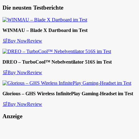
Die neusten Testberichte
WINMAU – Blade X Dartboard im Test
🛒Buy Now
Review
DREO – TurboCool™ Nebelventilator 516S im Test
🛒Buy Now
Review
Glorious – GHS Wireless InfinitePlay Gaming-Headset im Test
🛒Buy Now
Review
Anzeige