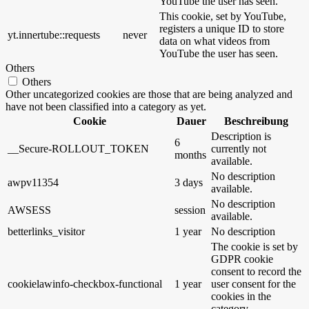
YouTube the user has seen.
This cookie, set by YouTube,
registers a unique ID to store
yt.innertube::requests
never
data on what videos from
YouTube the user has seen.
Others
Others
Other uncategorized cookies are those that are being analyzed and
have not been classified into a category as yet.
Cookie
Dauer
Beschreibung
Description is
6
__Secure-ROLLOUT_TOKEN
currently not
months
available.
No description
awpv11354
3 days
available.
No description
AWSESS
session
available.
betterlinks_visitor
1 year
No description
The cookie is set by
GDPR cookie
consent to record the
cookielawinfo-checkbox-functional
1 year
user consent for the
cookies in the
category