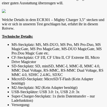
einer guten Ausstattung überzeugen will.
Welche Details in dem ECR301 – Mighty Charger 3,5″ stecken und
wie er sich in unserem Test geschlagen hat, erfahrt ihr in diesem
Reivew.
Technische Details:
MS-Steckplatz: MS, MS-DUO, MS Pro, MS Pro-Duo, MS
MagicGate, MS Pro MagicGate, MS-DUO MagicGate, MS
Pro.Dou Magic Gate etc.
CF-Steckplatz: CF I/II, CF Ultra II, CF Extreme III, Micro
Drive Magicstor
SD-Steckplatz: SD, miniSD, MMC-I, MMC-II, MMC 4.0,
MMC Dual Voltage, RS-MMC, RS-MMC Dual Voltage, RS
MMC 4.0, SDHC 2.4.8G, SDXC
MicroSD-Steckplatz: MicroSD/T-Flash (Kein Adapter
benötigt)
M2-Steckplatz: M2 (Kein Adapter benötigt)
USB-Steckplätze: USB 3.0: 1x, USB 2.0: 3x
Super-Charger-Steckplatz: 1x (kein Datentransfer – nur
Ladefunktion)
Versorgung: