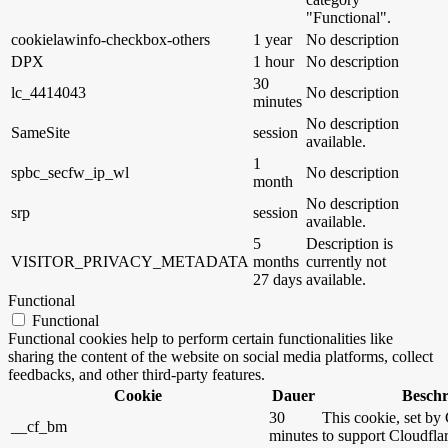
"Functional".
cookielawinfo-checkbox-others
1 year
No description
DPX
1 hour
No description
30
lc_4414043
No description
minutes
No description
SameSite
session
available.
1
spbc_secfw_ip_wl
No description
month
No description
srp
session
available.
5
Description is
VISITOR_PRIVACY_METADATA
months
currently not
27 days
available.
Functional
Functional
Functional cookies help to perform certain functionalities like
sharing the content of the website on social media platforms, collect
feedbacks, and other third-party features.
Cookie
Dauer
Besch
30
This cookie, set by 
__cf_bm
minutes
to support Cloudfl