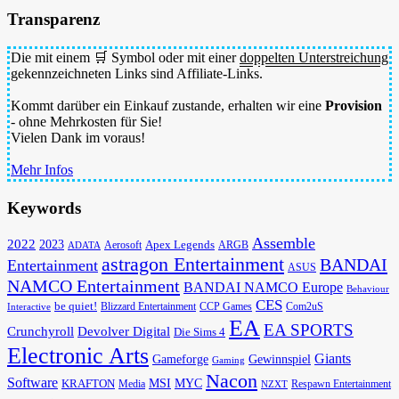
Transparenz
Die mit einem 🛒 Symbol oder mit einer
doppelten Unterstreichung
gekennzeichneten Links sind Affiliate-Links.
Kommt darüber ein Einkauf zustande, erhalten wir eine
Provision
- ohne Mehrkosten für Sie!
Vielen Dank im voraus!
Mehr Infos
Keywords
Assemble
2022
2023
Apex Legends
Aerosoft
ADATA
ARGB
astragon Entertainment
BANDAI
Entertainment
ASUS
NAMCO Entertainment
BANDAI NAMCO Europe
Behaviour
CES
be quiet!
Blizzard Entertainment
CCP Games
Com2uS
Interactive
EA
EA SPORTS
Devolver Digital
Crunchyroll
Die Sims 4
Electronic Arts
Giants
Gameforge
Gewinnspiel
Gaming
Nacon
Software
MSI
KRAFTON
MYC
Media
Respawn Entertainment
NZXT