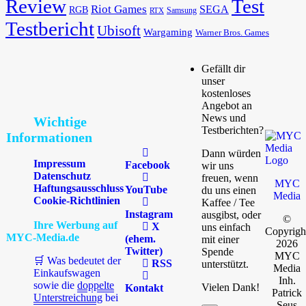
Review
Test
Riot Games
SEGA
RGB
Samsung
RTX
Testbericht
Ubisoft
Wargaming
Warner Bros. Games
Gefällt dir
unser
kostenloses
Angebot an
News und
Wichtige
Testberichten?
Informationen
Dann würden
Impressum
Facebook
wir uns
Datenschutz
freuen, wenn
MYC
Haftungsausschluss
YouTube
du uns einen
Media
Cookie-Richtlinien
Kaffee / Tee
Instagram
ausgibst, oder
©
Ihre Werbung auf
X
uns einfach
Copyrigh
MYC-Media.de
(ehem.
mit einer
2026
Twitter)
Spende
MYC
🛒 Was bedeutet der
RSS
unterstützt.
Media
Einkaufswagen
Inh.
sowie die
doppelte
Vielen Dank!
Kontakt
Patrick
Unterstreichung
bei
Seus