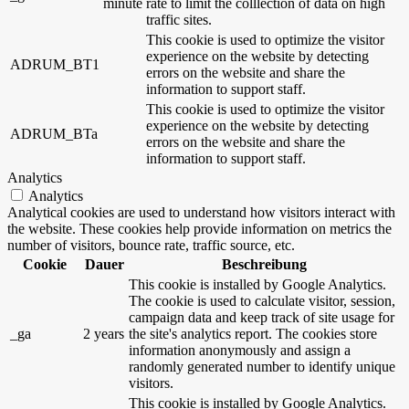
minute
rate to limit the colllection of data on high
traffic sites.
This cookie is used to optimize the visitor
experience on the website by detecting
ADRUM_BT1
errors on the website and share the
information to support staff.
This cookie is used to optimize the visitor
experience on the website by detecting
ADRUM_BTa
errors on the website and share the
information to support staff.
Analytics
Analytics
Analytical cookies are used to understand how visitors interact with
the website. These cookies help provide information on metrics the
number of visitors, bounce rate, traffic source, etc.
Cookie
Dauer
Beschreibung
This cookie is installed by Google Analytics.
The cookie is used to calculate visitor, session,
campaign data and keep track of site usage for
_ga
2 years
the site's analytics report. The cookies store
information anonymously and assign a
randomly generated number to identify unique
visitors.
This cookie is installed by Google Analytics.