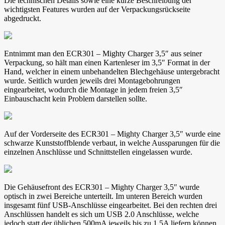
Die technischen Details sowie eine kurze Beschreibung der
wichtigsten Features wurden auf der Verpackungsrückseite
abgedruckt.
Entnimmt man den ECR301 – Mighty Charger 3,5″ aus seiner
Verpackung, so hält man einen Kartenleser im 3,5″ Format in der
Hand, welcher in einem unbehandelten Blechgehäuse untergebracht
wurde. Seitlich wurden jeweils drei Montagebohrungen
eingearbeitet, wodurch die Montage in jedem freien 3,5″
Einbauschacht kein Problem darstellen sollte.
Auf der Vorderseite des ECR301 – Mighty Charger 3,5″ wurde eine
schwarze Kunststoffblende verbaut, in welche Aussparungen für die
einzelnen Anschlüsse und Schnittstellen eingelassen wurde.
Die Gehäusefront des ECR301 – Mighty Charger 3,5″ wurde
optisch in zwei Bereiche unterteilt. Im unteren Bereich wurden
insgesamt fünf USB-Anschlüsse eingearbeitet. Bei den rechten drei
Anschlüssen handelt es sich um USB 2.0 Anschlüsse, welche
jedoch statt der üblichen 500mA jeweils bis zu 1,5A liefern können.