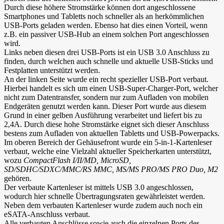
Durch diese höhere Stromstärke können dort angeschlossene
Smartphones und Tabletts noch schneller als an herkömmlichen
USB-Ports geladen werden. Ebenso hat dies einen Vorteil, wenn
z.B. ein passiver USB-Hub an einem solchen Port angeschlossen
wird.
Links neben diesen drei USB-Ports ist ein USB 3.0 Anschluss zu
finden, durch welchen auch schnelle und aktuelle USB-Sticks und
Festplatten unterstützt werden.
An der linken Seite wurde ein recht spezieller USB-Port verbaut.
Hierbei handelt es sich um einen USB-Super-Charger-Port, welcher
nicht zum Datentransfer, sondern nur zum Aufladen von mobilen
Endgeräten genutzt werden kann. Dieser Port wurde aus diesem
Grund in einer gelben Ausführung verarbeitet und liefert bis zu
2,4A. Durch diese hohe Stromstärke eignet sich dieser Anschluss
bestens zum Aufladen von aktuellen Tabletts und USB-Powerpacks.
Im oberen Bereich der Gehäusefront wurde ein 5-in-1-Kartenleser
verbaut, welche eine Vielzahl aktueller Speicherkarten unterstützt,
wozu
CompactFlash I/II/MD, MicroSD,
SD/SDHC/SDXC/MMC/RS MMC, MS/MS PRO/MS PRO Duo, M2
gehören.
Der verbaute Kartenleser ist mittels USB 3.0 angeschlossen,
wodurch hier schnelle Übertragungsraten gewährleistet werden.
Neben dem verbauten Kartenleser wurde zudem auch noch ein
eSATA-Anschluss verbaut.
Alle verbauten Anschlüsse sowie auch die einzelnen Ports des