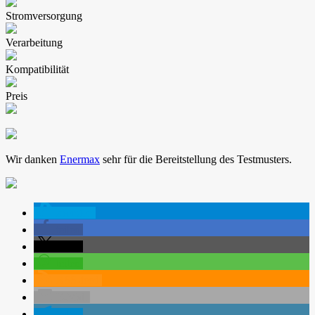
Stromversorgung
Verarbeitung
Kompatibilität
Preis
Wir danken
Enermax
sehr für die Bereitstellung des Testmusters.
spenden
teilen
teilen
teilen
RSS-feed
E-Mail
teilen