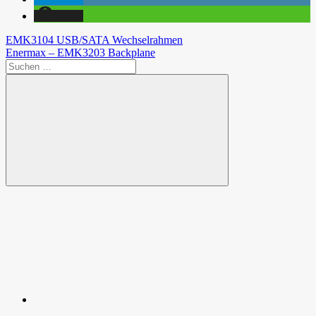
teilen
Beitragsnavigation
Vorheriger
EMK3104 USB/SATA Wechselrahmen
Beitrag:
Nächster
Enermax – EMK3203 Backplane
Beitrag:
Suchen
nach:
Suchen
Spende
Facebook