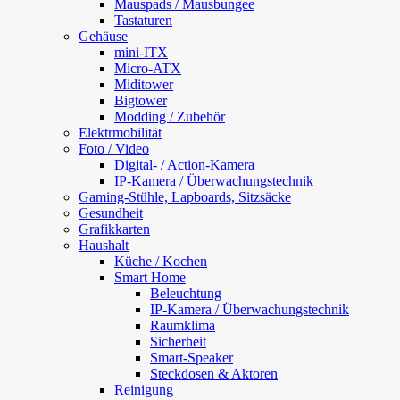
Mauspads / Mausbungee
Tastaturen
Gehäuse
mini-ITX
Micro-ATX
Miditower
Bigtower
Modding / Zubehör
Elektrmobilität
Foto / Video
Digital- / Action-Kamera
IP-Kamera / Überwachungstechnik
Gaming-Stühle, Lapboards, Sitzsäcke
Gesundheit
Grafikkarten
Haushalt
Küche / Kochen
Smart Home
Beleuchtung
IP-Kamera / Überwachungstechnik
Raumklima
Sicherheit
Smart-Speaker
Steckdosen & Aktoren
Reinigung