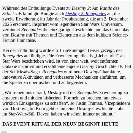
Während des Enthüllungs-Events zu
Destiny 2
:
Am Rande des
Schicksals
kündigte Bungie auch
Destiny 2
:
Renegades
an, die
zweite Erweiterung im Jahr der Prophezeiung, die am 2. Dezember
2025 erscheint. Inspiriert vom legendären Star-Wars-Universum,
verbindet
Renegades
die einzigartige Geschichte und das Gameplay
von
Destiny
mit Themen und Elementen aus dem kultigen Science-
Fiction-Franchise.
Bei der Enthüllung wurde ein 15-sekündiger Teaser gezeigt, der
Renegades
ankündigte. Die Erweiterung, die als „Liebesbrief“ an
Star Wars beschrieben wird, ist von einer weit, weit entfernten
Galaxie inspiriert und erzählt eine eigene
Destiny
-Geschichte als Teil
der Schicksals-Saga.
Renegades
wird neue
Destiny
-Charaktere,
innovative Aktivitäten und verbesserte Mechaniken einführen, um
die Spieler zu überraschen und zu begeistern.
„Wir freuen uns darauf,
Destiny
mit der
Renegades
-Erweiterung zu
erneuern und mit den bisherigen Formeln zu brechen, um etwas
wirklich Einzigartiges zu schaffen“, so Justin Truman, Vizepräsident
von Destiny. „Im Kern geht es um eine
Destiny
-Geschichte – aber
im Star-Wars-Stil. Davon haben wir schon immer geträumt.“
DAS EVENT RITUAL DER NEUN BEGINNT HEUTE