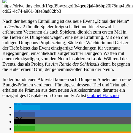
Nach der heutigen Enthüllung ist das neue Event „Ritual der Neun“
in
Destiny 2
für alle Spieler freigeschaltet und bietet sowohl
erfahrenen Veteranen als auch Spielern, die sich zum ersten Mal in
die Tiefen des Dungeons wagen, eine neue Erfahrung. Mit den drei
kultigen Dungeons Prophezeiung, Säule der Wächterin und Geister
der Tiefe bietet das Event einzigartige Wendungen für vertraute
Begegnungen, einschließlich aufgefrischter Dungeon-Waffen mit
einem einzigartigen, von den Neun inspirierten Look. Während des
Events, das als Prolog für
Am Rande des Schicksals
dient, begegnen
die Hüter erneut Orin, der geheimnisvollen Botin der Neun.
In der brandneuen Aktivität können sich Dungeon-Spieler auch neue
Bungie-Prämien verdienen. Für abgeschlossene Titel und Triumphe
erhalten sie Prämien aus dem neuen Artikelsortiment, darunter ein
einzigartiges Displate von Community-Artist
Gabriel Flauzino
spenden
teilen
teilen
teilen