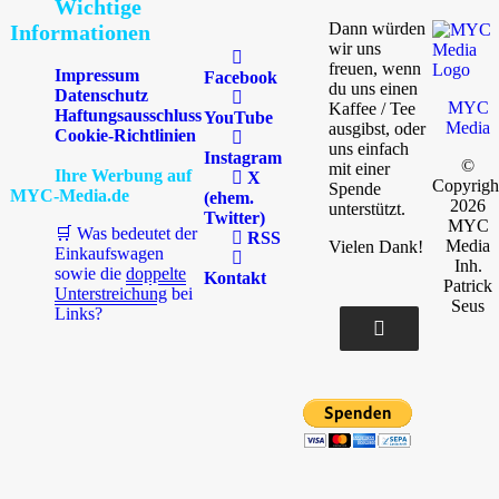
Wichtige
Dann würden
Informationen
wir uns
freuen, wenn
Impressum
Facebook
du uns einen
Datenschutz
MYC
Kaffee / Tee
Haftungsausschluss
YouTube
Media
ausgibst, oder
Cookie-Richtlinien
uns einfach
Instagram
©
mit einer
Ihre Werbung auf
X
Copyrigh
Spende
MYC-Media.de
(ehem.
2026
unterstützt.
Twitter)
MYC
🛒 Was bedeutet der
RSS
Media
Vielen Dank!
Einkaufswagen
Inh.
sowie die
doppelte
Kontakt
Patrick
Unterstreichung
bei
Seus
Links?