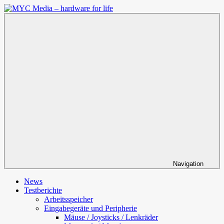
Zum
Inhalt
MYC
springen
Media
–
hardware
for
life
Navigation
News
Testberichte
Arbeitsspeicher
Eingabegeräte und Peripherie
Mäuse / Joysticks / Lenkräder