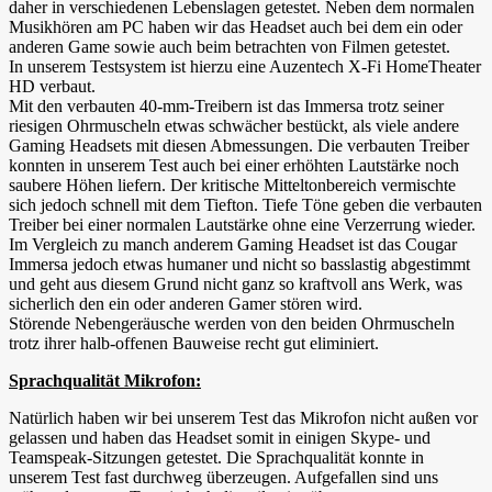
daher in verschiedenen Lebenslagen getestet. Neben dem normalen
Musikhören am PC haben wir das Headset auch bei dem ein oder
anderen Game sowie auch beim betrachten von Filmen getestet.
In unserem Testsystem ist hierzu eine Auzentech X-Fi HomeTheater
HD verbaut.
Mit den verbauten 40-mm-Treibern ist das Immersa trotz seiner
riesigen Ohrmuscheln etwas schwächer bestückt, als viele andere
Gaming Headsets mit diesen Abmessungen. Die verbauten Treiber
konnten in unserem Test auch bei einer erhöhten Lautstärke noch
saubere Höhen liefern. Der kritische Mitteltonbereich vermischte
sich jedoch schnell mit dem Tiefton. Tiefe Töne geben die verbauten
Treiber bei einer normalen Lautstärke ohne eine Verzerrung wieder.
Im Vergleich zu manch anderem Gaming Headset ist das Cougar
Immersa jedoch etwas humaner und nicht so basslastig abgestimmt
und geht aus diesem Grund nicht ganz so kraftvoll ans Werk, was
sicherlich den ein oder anderen Gamer stören wird.
Störende Nebengeräusche werden von den beiden Ohrmuscheln
trotz ihrer halb-offenen Bauweise recht gut eliminiert.
Sprachqualität Mikrofon:
Natürlich haben wir bei unserem Test das Mikrofon nicht außen vor
gelassen und haben das Headset somit in einigen Skype- und
Teamspeak-Sitzungen getestet. Die Sprachqualität konnte in
unserem Test fast durchweg überzeugen. Aufgefallen sind uns