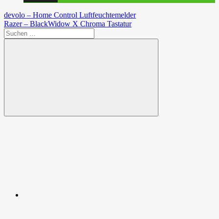
Beitragsnavigation
Vorheriger
devolo – Home Control Luftfeuchtemelder
Beitrag:
Nächster
Razer – BlackWidow X Chroma Tastatur
Beitrag:
Suchen
nach:
Suchen
Spende
Facebook