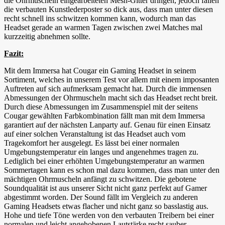
die Ohrmuscheln eingearbeiteten Mesh-Gitter dringen, jedoch fallen
die verbauten Kunstlederposter so dick aus, dass man unter diesen
recht schnell ins schwitzen kommen kann, wodurch man das
Headset gerade an warmen Tagen zwischen zwei Matches mal
kurzzeitig abnehmen sollte.
Fazit:
Mit dem Immersa hat Cougar ein Gaming Headset in seinem
Sortiment, welches in unserem Test vor allem mit einem imposanten
Auftreten auf sich aufmerksam gemacht hat. Durch die immensen
Abmessungen der Ohrmuscheln macht sich das Headset recht breit.
Durch diese Abmessungen im Zusammenspiel mit der seitens
Cougar gewählten Farbkombination fällt man mit dem Immersa
garantiert auf der nächsten Lanparty auf. Genau für einen Einsatz
auf einer solchen Veranstaltung ist das Headset auch vom
Tragekomfort her ausgelegt. Es lässt bei einer normalen
Umgebungstemperatur ein langes und angenehmes tragen zu.
Lediglich bei einer erhöhten Umgebungstemperatur an warmen
Sommertagen kann es schon mal dazu kommen, dass man unter den
mächtigen Ohrmuscheln anfängt zu schwitzen. Die gebotene
Soundqualität ist aus unserer Sicht nicht ganz perfekt auf Gamer
abgestimmt worden. Der Sound fällt im Vergleich zu anderen
Gaming Headsets etwas flacher und nicht ganz so basslastig aus.
Hohe und tiefe Töne werden von den verbauten Treibern bei einer
normalen und leicht angehobenen Lautstärke recht sauber