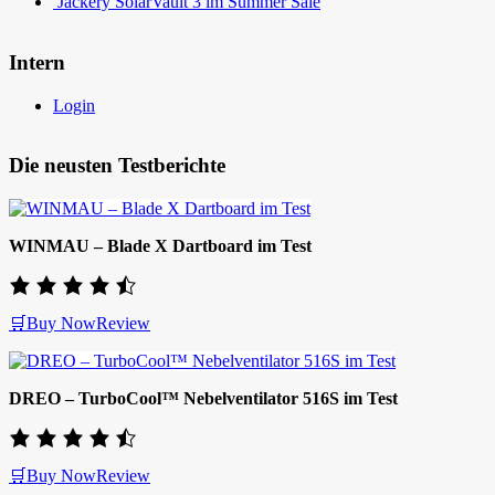
Jackery SolarVault 3 im Summer Sale
Intern
Login
Die neusten Testberichte
WINMAU – Blade X Dartboard im Test
🛒Buy Now
Review
DREO – TurboCool™ Nebelventilator 516S im Test
🛒Buy Now
Review