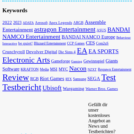
Keywords
Assemble
2022
2023
Apex Legends
Aerosoft
ADATA
ARGB
astragon Entertainment
BANDAI
Entertainment
ASUS
NAMCO Entertainment
BANDAI NAMCO Europe
Behaviour
CES
be quiet!
Blizzard Entertainment
CCP Games
Com2uS
Interactive
EA
EA SPORTS
Devolver Digital
Crunchyroll
Die Sims 4
Electronic Arts
Giants
Gameforge
Gewinnspiel
Gaming
Nacon
Software
MSI
KRAFTON
MYC
Media
Respawn Entertainment
NZXT
Review
Test
Riot Games
SEGA
RGB
Samsung
RTX
Testbericht
Ubisoft
Wargaming
Warner Bros. Games
Gefällt dir
unser
kostenloses
Angebot an
News und
Testberichten?