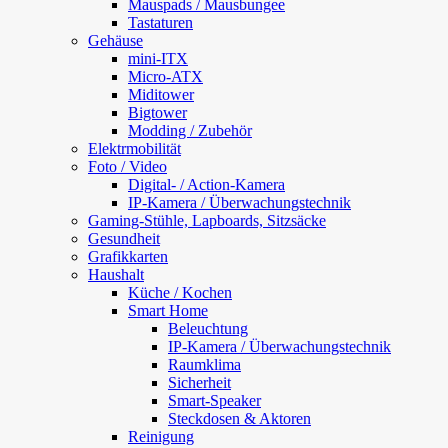
Mauspads / Mausbungee
Tastaturen
Gehäuse
mini-ITX
Micro-ATX
Miditower
Bigtower
Modding / Zubehör
Elektrmobilität
Foto / Video
Digital- / Action-Kamera
IP-Kamera / Überwachungstechnik
Gaming-Stühle, Lapboards, Sitzsäcke
Gesundheit
Grafikkarten
Haushalt
Küche / Kochen
Smart Home
Beleuchtung
IP-Kamera / Überwachungstechnik
Raumklima
Sicherheit
Smart-Speaker
Steckdosen & Aktoren
Reinigung