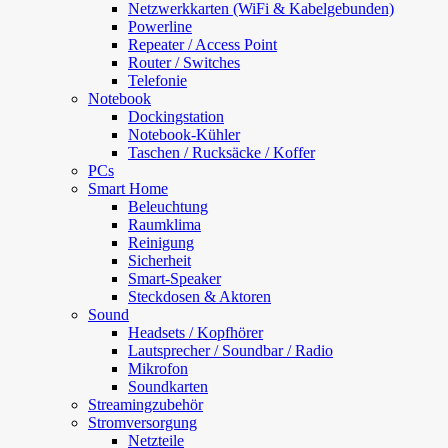
Netzwerkkarten (WiFi & Kabelgebunden)
Powerline
Repeater / Access Point
Router / Switches
Telefonie
Notebook
Dockingstation
Notebook-Kühler
Taschen / Rucksäcke / Koffer
PCs
Smart Home
Beleuchtung
Raumklima
Reinigung
Sicherheit
Smart-Speaker
Steckdosen & Aktoren
Sound
Headsets / Kopfhörer
Lautsprecher / Soundbar / Radio
Mikrofon
Soundkarten
Streamingzubehör
Stromversorgung
Netzteile