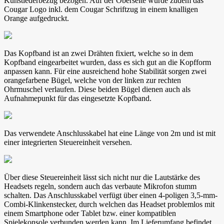
Kunstlederbezug bezogen. Auf der Oberseite wurde zudem das
Cougar Logo inkl. dem Cougar Schriftzug in einem knalligen
Orange aufgedruckt.
Das Kopfband ist an zwei Drähten fixiert, welche so in dem
Kopfband eingearbeitet wurden, dass es sich gut an die Kopfform
anpassen kann. Für eine ausreichend hohe Stabilität sorgen zwei
orangefarbene Bügel, welche von der linken zur rechten
Ohrmuschel verlaufen. Diese beiden Bügel dienen auch als
Aufnahmepunkt für das eingesetzte Kopfband.
Das verwendete Anschlusskabel hat eine Länge von 2m und ist mit
einer integrierten Steuereinheit versehen.
Über diese Steuereinheit lässt sich nicht nur die Lautstärke des
Headsets regeln, sondern auch das verbaute Mikrofon stumm
schalten. Das Anschlusskabel verfügt über einen 4-poligen 3,5-mm-
Combi-Klinkenstecker, durch welchen das Headset problemlos mit
einem Smartphone oder Tablet bzw. einer kompatiblen
Spielekonsole verbunden werden kann. Im Lieferumfang befindet