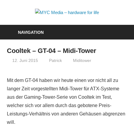
Zum
Inhalt
MYC
springen
Media
NAVIGATION
–
Cooltek – GT-04 – Midi-Tower
hardwa
12. Juni 2015
Patrick
Miditower
for
life
Mit dem GT-04 haben wir heute einen vor nicht all zu
langer Zeit vorgestellten Midi-Tower für ATX-Systeme
aus der Gaming-Tower-Serie von Cooltek im Test,
welcher sich vor allem durch das gebotene Preis-
Leistungs-Verhältnis von anderen Gehäusen abgrenzen
will.