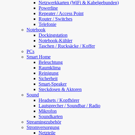
Netzwerkkarten (WiFi & Kabelgebunden)
Powerline
Repeater / Access Point
Router / Switches
Telefonie
Notebook
Dockingstation
Notebook-Kühler
Taschen / Rucksäcke / Koffer
PCs
Smart Home
Beleuchtung
Raumklima
Reinigung
Sicherheit
Smart-Speaker
Steckdosen & Aktoren
Sound
Headsets / Kopfhörer
Lautsprecher / Soundbar / Radio
Mikrofon
Soundkarten
Streamingzubehör
Stromversorgung
Netzteile