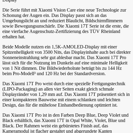
Die Serie führt mit Xiaomi Vision Care eine neue Technologie zur
Schonung der Augen ein. Das Display passt sich an das
Umgebungslicht an und reduziert Blaulicht, Bildschirmflimmern
sowie Bewegungsunschärfe. Die Xiaomi 17T Serie ist die erste, die
eine vierfache Augenschutz-Zertifizierung des TÜV Rheinland
erhalten hat.
Beide Modelle nutzen ein 1,5K-AMOLED-Display mit einer
Spitzenhelligkeit von 3500 Nits, das Displayinhalte auch bei direkter
Sonneneinstrahlung sehr gut ablesbar macht. Das Xiaomi 17T Pro
lässt sich für die Nutzung im Dunkeln auf eine minimale Helligkeit
von 1 Nit dimmen. Die Bildwiederholrate beträgt bis zu 144 Hz
beim Pro-Modell³ und 120 Hz bei der Standardversion.
Das Xiaomi 17T Pro weist durch eine spezielle Fertigungstechnik
(LIPO-Packaging) an allen vier Seiten exakt gleich schmale
Displayränder von 1,29 mm auf. Das Xiaomi 17T präsentiert sich in
einer kompakteren Bauweise mit einem schlanken und leichten
Design, das für die mühelose Einhandbedienung optimiert ist.
Das Xiaomi 17T Pro ist in den Farben Deep Blue, Deep Violet und
Black erhältlich, das Xiaomi 17T in Opal White, Violet, Blue und
Black. Der Rahmen weist ein gebürstetes Finish auf, das
Kameramodul ist flacher gestaltet und abgerundete Kanten