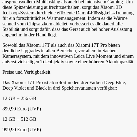
anspruchsvollem Multitasking als auch bei intensivem Gaming. Um
diese Spitzenleistung aufrechtzuerhalten, sorgt das Xiaomi 3D
IceLoop-System durch eine effiziente Dampf-Flüssigkeits-Trennung
für ein fortschrittliches Wärmemanagement. Indem es die Wärme
schnell vom Chipsatzkern ableitet, verbessert es die dauerhafte
Stabilität und sorgt dafür, dass das Gerät auch bei hoher Auslastung
angenehm in der Hand liegt.
Sowohl das Xiaomi 17T als auch das Xiaomi 17T Pro bieten
deutliche Upgrades in allen Bereichen, vor allem in Sachen
Kamerasystem, mit dem innovativen Leica Live Moment und einem
äußerst vielseitigen Teleobjektiv sowie einer höheren Akkukapazität.
Preise und Verfügbarkeit
Das Xiaomi 17T Pro ist ab sofort in den drei Farben Deep Blue,
Deep Violet und Black in drei Speichervarianten verfügbar:
12 GB + 256 GB
899,90 Euro (UVP)
12 GB + 512 GB
999,90 Euro (UVP)