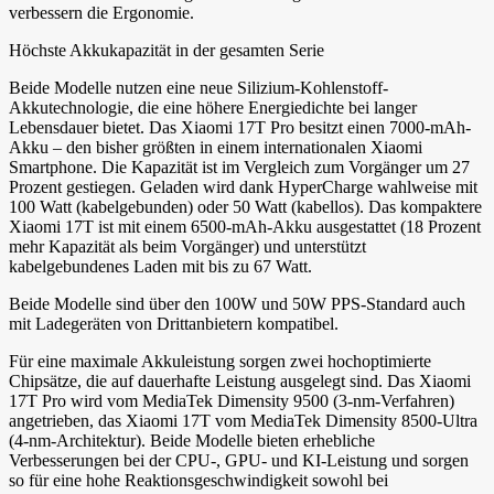
verbessern die Ergonomie.
Höchste Akkukapazität in der gesamten Serie
Beide Modelle nutzen eine neue Silizium-Kohlenstoff-
Akkutechnologie, die eine höhere Energiedichte bei langer
Lebensdauer bietet. Das Xiaomi 17T Pro besitzt einen 7000-mAh-
Akku – den bisher größten in einem internationalen Xiaomi
Smartphone. Die Kapazität ist im Vergleich zum Vorgänger um 27
Prozent gestiegen. Geladen wird dank HyperCharge wahlweise mit
100 Watt (kabelgebunden) oder 50 Watt (kabellos). Das kompaktere
Xiaomi 17T ist mit einem 6500-mAh-Akku ausgestattet (18 Prozent
mehr Kapazität als beim Vorgänger) und unterstützt
kabelgebundenes Laden mit bis zu 67 Watt.
Beide Modelle sind über den 100W und 50W PPS-Standard auch
mit Ladegeräten von Drittanbietern kompatibel.
Für eine maximale Akkuleistung sorgen zwei hochoptimierte
Chipsätze, die auf dauerhafte Leistung ausgelegt sind. Das Xiaomi
17T Pro wird vom MediaTek Dimensity 9500 (3-nm-Verfahren)
angetrieben, das Xiaomi 17T vom MediaTek Dimensity 8500-Ultra
(4-nm-Architektur). Beide Modelle bieten erhebliche
Verbesserungen bei der CPU-, GPU- und KI-Leistung und sorgen
so für eine hohe Reaktionsgeschwindigkeit sowohl bei