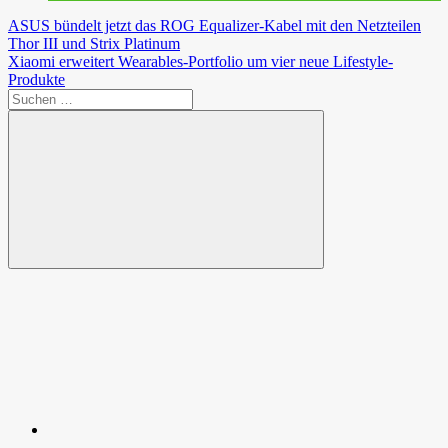
Beitragsnavigation
Vorheriger
ASUS bündelt jetzt das ROG Equalizer-Kabel mit den Netzteilen
Beitrag:
Thor III und Strix Platinum
Nächster
Xiaomi erweitert Wearables-Portfolio um vier neue Lifestyle-
Beitrag:
Produkte
Suchen
nach:
Suchen
Spende
Facebook