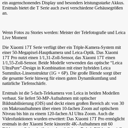
ein augenschonendes Display und besonders leistungsstarke Akkus.
Erstmals bietet die T Serie auch zwei verschiedene Gehäusegrößen
an.
Wenn Fotos zu Stories werden: Meister der Telefotografie und Leica
Live Moment
Die Xiaomi 17T Serie verfügt über ein Triple-Kamera-System mit
einer 50-Megapixel-Hauptkamera und Leica-Optik. Das Xiaomi
17T Pro nutzt einen 1/1,31-Zoll-Sensor, das Xiaomi 17T einen
1/1,55-Zoll-Sensor. Beide Modelle verwenden das optische “Leica
UltraPure”-Design in Kombination mit einer hybriden Leica
Summilux-Linsenstruktur (1G + 6P). Die große Blende sorgt über
die gesamte Serie hinweg für einen guten Dynamikumfang und
natürliche Tiefenschärfe.
Erstmals ist die 5-fach-Telekamera von Leica in beiden Modellen
verbaut. Sie liefert 50-MP-Aufnahmen mit optischer
Bildstabilisierung (OIS) und deckt einen großen Bereich ab: von 30
cm Makroaufnahmen über einen 10-fachen Zoom auf optischem
Niveau bis hin zu einem 120-fachen AI Ultra Zoom. Auch die
Videofunktionen wurden erweitert: Das Xiaomi 17T Pro ermöglicht
erstmals in der Xiaomi Serie kinoreife 4K-Aufnahmen mit 60