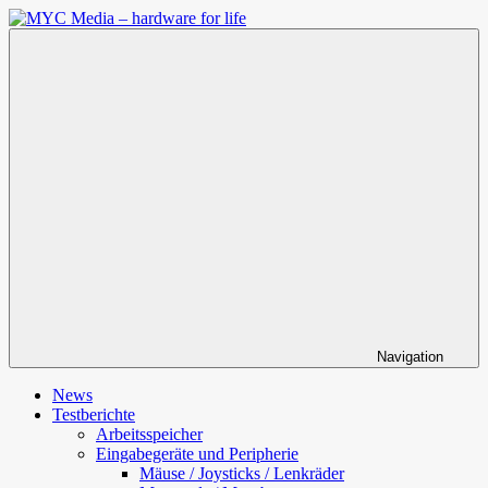
Zum
Inhalt
MYC
springen
Media
–
hardware
for
life
Navigation
News
Testberichte
Arbeitsspeicher
Eingabegeräte und Peripherie
Mäuse / Joysticks / Lenkräder