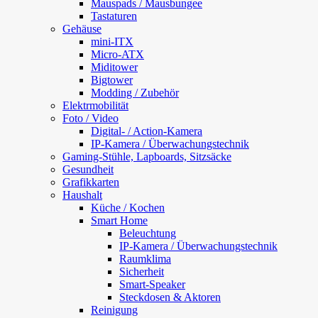
Mauspads / Mausbungee
Tastaturen
Gehäuse
mini-ITX
Micro-ATX
Miditower
Bigtower
Modding / Zubehör
Elektrmobilität
Foto / Video
Digital- / Action-Kamera
IP-Kamera / Überwachungstechnik
Gaming-Stühle, Lapboards, Sitzsäcke
Gesundheit
Grafikkarten
Haushalt
Küche / Kochen
Smart Home
Beleuchtung
IP-Kamera / Überwachungstechnik
Raumklima
Sicherheit
Smart-Speaker
Steckdosen & Aktoren
Reinigung