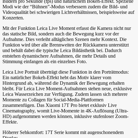
Bildern pro Sekunde (fps) und natürlichem Bokeh-Effekt. Spezielle
Modi wie der “Bühnen”-Modus verbessern zudem die Bild- und
Videoqualität bei schwierigen Lichtverhältnissen, beispielsweise auf
Konzerten.
Mit der Funktion Leica Live Moment erfasst die Kamera nicht nur
das statische Bild, sondern auch die Bewegung kurz vor der
Aufnahme. Dies verleiht alltäglichen Szenen mehr Kontext. Die
Funktion wird über alle Brennweiten der Rückkamera unterstützt
und behält dabei die typische Leica Bildästhetik bei. Dadurch
entstehen dynamischere Aufnahmen, die mehr Details und
Stimmung einfangen als ein einzelnes Foto.
Leica Live Portrait überträgt diese Funktion in den Porträtmodus:
Ein natürlicher Bokeh-Effekt hebt das Motiv klarer vom
Hintergrund ab, während die Dynamik der Bewegung erhalten
bleibt. Für Leica Live Moment-Aufnahmen stehen neue, exklusive
Leica Wasserzeichen zur Verfügung. Zudem lassen sich mehrere
Momente zu Collagen für Social-Media-Plattformen
zusammenfügen. Das Xiaomi 17T Pro bietet exklusiv Live
Cinematography, womit Live-Momente in 4K-Auflösung (Ultra-
HD) aufgenommen werden können, inklusive stufenloser Zoom-
Effekte.
Höherer Sehkomfort: 17T Serie kommt mit augenschonendem
Display