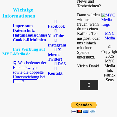
News und
Testberichten?
Wichtige
Dann würden
Informationen
wir uns
freuen, wenn
Impressum
Facebook
du uns einen
Datenschutz
MYC
Kaffee / Tee
Haftungsausschluss
YouTube
Media
ausgibst, oder
Cookie-Richtlinien
uns einfach
Instagram
©
mit einer
Ihre Werbung auf
X
Copyrigh
Spende
MYC-Media.de
(ehem.
2026
unterstützt.
Twitter)
MYC
🛒 Was bedeutet der
RSS
Media
Vielen Dank!
Einkaufswagen
Inh.
sowie die
doppelte
Kontakt
Patrick
Unterstreichung
bei
Seus
Links?