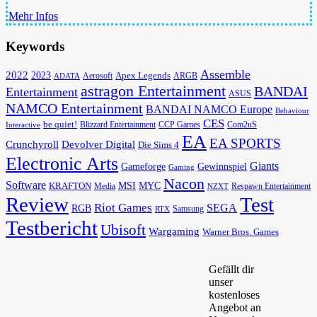
Mehr Infos
Keywords
Assemble
2022
2023
Apex Legends
Aerosoft
ADATA
ARGB
astragon Entertainment
BANDAI
Entertainment
ASUS
NAMCO Entertainment
BANDAI NAMCO Europe
Behaviour
CES
be quiet!
Blizzard Entertainment
CCP Games
Com2uS
Interactive
EA
EA SPORTS
Devolver Digital
Crunchyroll
Die Sims 4
Electronic Arts
Giants
Gameforge
Gewinnspiel
Gaming
Nacon
Software
MSI
KRAFTON
MYC
Media
Respawn Entertainment
NZXT
Review
Test
Riot Games
SEGA
RGB
Samsung
RTX
Testbericht
Ubisoft
Wargaming
Warner Bros. Games
Gefällt dir
unser
kostenloses
Angebot an