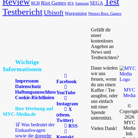
Review
Test
Riot Games
SEGA
RGB
Samsung
RTX
Testbericht
Ubisoft
Wargaming
Warner Bros. Games
Gefällt dir
unser
kostenloses
Angebot an
News und
Testberichten?
Wichtige
Dann würden
Informationen
wir uns
freuen, wenn
Impressum
Facebook
du uns einen
Datenschutz
MYC
Kaffee / Tee
Haftungsausschluss
YouTube
Media
ausgibst, oder
Cookie-Richtlinien
uns einfach
Instagram
©
mit einer
Ihre Werbung auf
X
Copyrigh
Spende
MYC-Media.de
(ehem.
2026
unterstützt.
Twitter)
MYC
🛒 Was bedeutet der
RSS
Media
Vielen Dank!
Einkaufswagen
Inh.
sowie die
doppelte
Kontakt