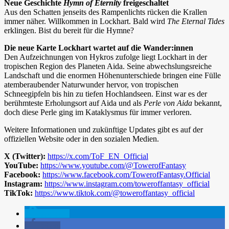
Neue Geschichte
Hymn of Eternity
freigeschaltet
Aus den Schatten jenseits des Rampenlichts rücken die Krallen
immer näher. Willkommen in Lockhart. Bald wird
The Eternal Tides
erklingen. Bist du bereit für die Hymne?
Die neue Karte Lockhart wartet auf die Wander:innen
Den Aufzeichnungen von Hykros zufolge liegt Lockhart in der
tropischen Region des Planeten Aida. Seine abwechslungsreiche
Landschaft und die enormen Höhenunterschiede bringen eine Fülle
atemberaubender Naturwunder hervor, von tropischen
Schneegipfeln bis hin zu tiefen Hochlandseen. Einst war es der
berühmteste Erholungsort auf Aida und als
Perle von Aida
bekannt,
doch diese Perle ging im Kataklysmus für immer verloren.
Weitere Informationen und zukünftige Updates gibt es auf der
offiziellen Website oder in den sozialen Medien.
X (Twitter):
https://x.com/ToF_EN_Official
YouTube:
https://www.youtube.com/@TowerofFantasy
Facebook:
https://www.facebook.com/TowerofFantasy.Official
Instagram:
https://www.instagram.com/toweroffantasy_official
TikTok:
https://www.tiktok.com/@toweroffantasy_official
spenden
teilen