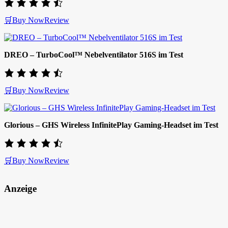
🛒Buy Now
Review
DREO – TurboCool™ Nebelventilator 516S im Test
🛒Buy Now
Review
Glorious – GHS Wireless InfinitePlay Gaming-Headset im Test
🛒Buy Now
Review
Anzeige