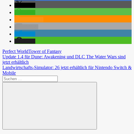
teilen
teilen
RSS-feed
E-Mail
teilen
teilen
Perfect World
Tower of Fantasy
Beitragsnavigation
Vorheriger
Update 1.4 für Dune: Awakening und DLC The Water Wars sind
Beitrag:
jetzt erhältlich
Nächster
Landwirtschafts-Simulator: 26 jetzt erhältlich für Nintendo Switch &
Beitrag:
Mobile
Suchen
nach:
Suchen