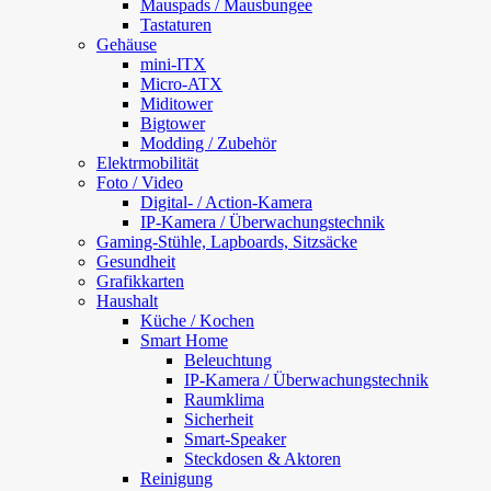
Mauspads / Mausbungee
Tastaturen
Gehäuse
mini-ITX
Micro-ATX
Miditower
Bigtower
Modding / Zubehör
Elektrmobilität
Foto / Video
Digital- / Action-Kamera
IP-Kamera / Überwachungstechnik
Gaming-Stühle, Lapboards, Sitzsäcke
Gesundheit
Grafikkarten
Haushalt
Küche / Kochen
Smart Home
Beleuchtung
IP-Kamera / Überwachungstechnik
Raumklima
Sicherheit
Smart-Speaker
Steckdosen & Aktoren
Reinigung