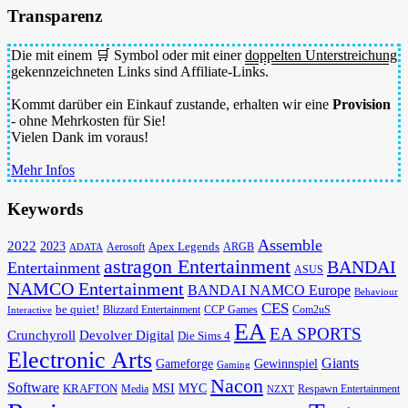
Transparenz
Die mit einem 🛒 Symbol oder mit einer
doppelten Unterstreichung
gekennzeichneten Links sind Affiliate-Links.
Kommt darüber ein Einkauf zustande, erhalten wir eine
Provision
- ohne Mehrkosten für Sie!
Vielen Dank im voraus!
Mehr Infos
Keywords
Assemble
2022
2023
Apex Legends
Aerosoft
ADATA
ARGB
astragon Entertainment
BANDAI
Entertainment
ASUS
NAMCO Entertainment
BANDAI NAMCO Europe
Behaviour
CES
be quiet!
Blizzard Entertainment
CCP Games
Com2uS
Interactive
EA
EA SPORTS
Devolver Digital
Crunchyroll
Die Sims 4
Electronic Arts
Giants
Gameforge
Gewinnspiel
Gaming
Nacon
Software
MSI
KRAFTON
MYC
Media
Respawn Entertainment
NZXT