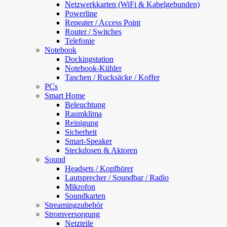
Netzwerkkarten (WiFi & Kabelgebunden)
Powerline
Repeater / Access Point
Router / Switches
Telefonie
Notebook
Dockingstation
Notebook-Kühler
Taschen / Rucksäcke / Koffer
PCs
Smart Home
Beleuchtung
Raumklima
Reinigung
Sicherheit
Smart-Speaker
Steckdosen & Aktoren
Sound
Headsets / Kopfhörer
Lautsprecher / Soundbar / Radio
Mikrofon
Soundkarten
Streamingzubehör
Stromversorgung
Netzteile