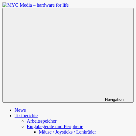
Zum
Inhalt
MYC
springen
Media
–
hardware
for
life
Navigation
News
Testberichte
Arbeitsspeicher
Eingabegeräte und Peripherie
Mäuse / Joysticks / Lenkräder