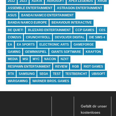
2022
2023
ADATA
AEROSOFT
APEX LEGENDS
ARGB
ASSEMBLE ENTERTAINMENT
ASTRAGON ENTERTAINMENT
ASUS
BANDAI NAMCO ENTERTAINMENT
BANDAI NAMCO EUROPE
BEHAVIOUR INTERACTIVE
BE QUIET!
BLIZZARD ENTERTAINMENT
CCP GAMES
CES
COM2US
CRUNCHYROLL
DEVOLVER DIGITAL
DIE SIMS 4
EA
EA SPORTS
ELECTRONIC ARTS
GAMEFORGE
GAMING
GEWINNSPIEL
GIANTS SOFTWARE
KRAFTON
MEDIA
MSI
MYC
NACON
NZXT
RESPAWN ENTERTAINMENT
REVIEW
RGB
RIOT GAMES
RTX
SAMSUNG
SEGA
TEST
TESTBERICHT
UBISOFT
WARGAMING
WARNER BROS. GAMES
Gefällt dir unser
kostenloses