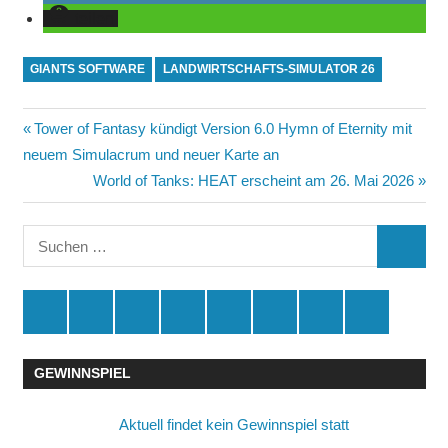
teilen
GIANTS SOFTWARE
LANDWIRTSCHAFTS-SIMULATOR 26
Beitragsnavigation
Vorheriger
Tower of Fantasy kündigt Version 6.0 Hymn of Eternity mit
Beitrag:
neuem Simulacrum und neuer Karte an
Nächster
World of Tanks: HEAT erscheint am 26. Mai 2026
Beitrag:
Suchen
SUCHE
nach:
Spende
Facebook
Youtube
Instagram
X
Amazon
RSS
Kontakt
🛒
GEWINNSPIEL
Aktuell findet kein Gewinnspiel statt