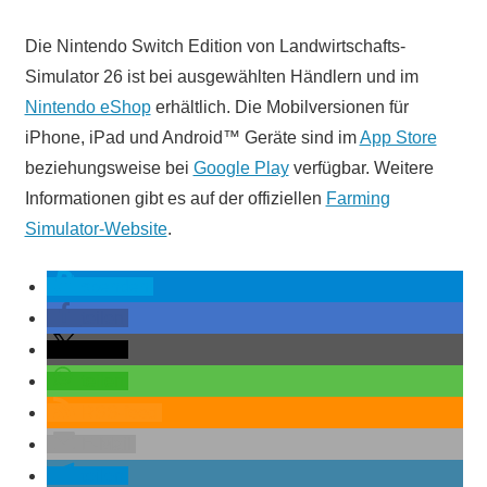
Die Nintendo Switch Edition von Landwirtschafts-
Simulator 26 ist bei ausgewählten Händlern und im
Nintendo eShop
erhältlich. Die Mobilversionen für
iPhone, iPad und Android™ Geräte sind im
App Store
beziehungsweise bei
Google Play
verfügbar. Weitere
Informationen gibt es auf der offiziellen
Farming
Simulator-Website
.
spenden
teilen
teilen
teilen
RSS-feed
E-Mail
teilen