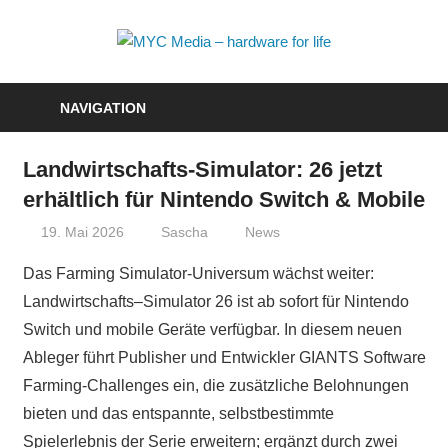
Zum
Inhalt
MYC
springen
Media
NAVIGATION
–
Landwirtschafts-Simulator: 26 jetzt
hardwa
erhältlich für Nintendo Switch & Mobile
for
19. Mai 2026
Sascha
News
life
Das Farming Simulator-Universum wächst weiter:
Landwirtschafts–Simulator 26 ist ab sofort für Nintendo
Switch und mobile Geräte verfügbar. In diesem neuen
Ableger führt Publisher und Entwickler GIANTS Software
Farming-Challenges ein, die zusätzliche Belohnungen
bieten und das entspannte, selbstbestimmte
Spielerlebnis der Serie erweitern; ergänzt durch zwei