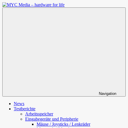
Zum
Inhalt
MYC
springen
Media
–
hardware
for
life
Navigation
News
Testberichte
Arbeitsspeicher
Eingabegeräte und Peripherie
Mäuse / Joysticks / Lenkräder