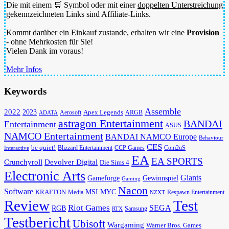
Die mit einem 🛒 Symbol oder mit einer
doppelten Unterstreichung
gekennzeichneten Links sind Affiliate-Links.
Kommt darüber ein Einkauf zustande, erhalten wir eine
Provision
- ohne Mehrkosten für Sie!
Vielen Dank im voraus!
Mehr Infos
Keywords
Assemble
2022
2023
Apex Legends
Aerosoft
ADATA
ARGB
astragon Entertainment
BANDAI
Entertainment
ASUS
NAMCO Entertainment
BANDAI NAMCO Europe
Behaviour
CES
be quiet!
Blizzard Entertainment
CCP Games
Com2uS
Interactive
EA
EA SPORTS
Devolver Digital
Crunchyroll
Die Sims 4
Electronic Arts
Giants
Gameforge
Gewinnspiel
Gaming
Nacon
Software
MSI
KRAFTON
MYC
Media
Respawn Entertainment
NZXT
Review
Test
Riot Games
SEGA
RGB
Samsung
RTX
Testbericht
Ubisoft
Wargaming
Warner Bros. Games