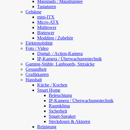
Mauspads / Mausbungee
Tastaturen
Gehäuse
mini-ITX
Micro-ATX
Miditower
Bigtower
Modding / Zubehör
Elektrmobilität
Foto / Video
Digital- / Action-Kamera
IP-Kamera / Überwachungstechnik
Gaming-Stühle, Lapboards, Sitzsäcke
Gesundheit
Grafikkarten
Haushalt
Küche / Kochen
Smart Home
Beleuchtung
IP-Kamera / Überwachungstechnik
Raumklima
Sicherheit
Smart-Speaker
Steckdosen & Aktoren
Reinigung