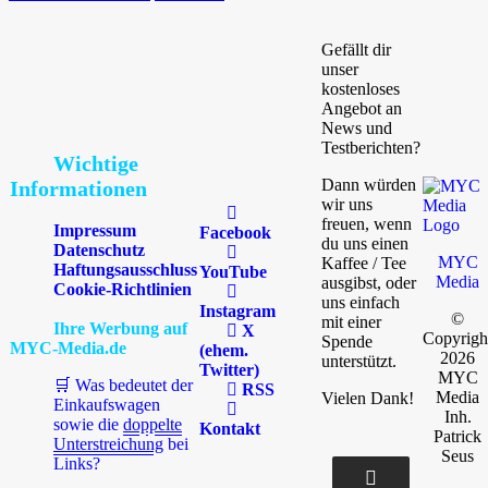
Gefällt dir
unser
kostenloses
Angebot an
News und
Testberichten?
Wichtige
Dann würden
Informationen
wir uns
freuen, wenn
Impressum
Facebook
du uns einen
Datenschutz
MYC
Kaffee / Tee
Haftungsausschluss
YouTube
Media
ausgibst, oder
Cookie-Richtlinien
uns einfach
Instagram
©
mit einer
Ihre Werbung auf
X
Copyrigh
Spende
MYC-Media.de
(ehem.
2026
unterstützt.
Twitter)
MYC
🛒 Was bedeutet der
RSS
Media
Vielen Dank!
Einkaufswagen
Inh.
sowie die
doppelte
Kontakt
Patrick
Unterstreichung
bei
Seus
Links?