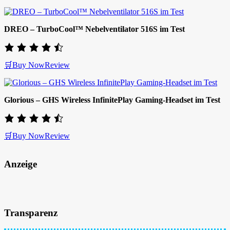
DREO – TurboCool™ Nebelventilator 516S im Test
🛒Buy Now
Review
Glorious – GHS Wireless InfinitePlay Gaming-Headset im Test
🛒Buy Now
Review
Anzeige
Transparenz