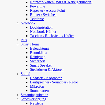
Netzwerkkarten (WiFi & Kabelgebunden)
Powerline
Repeater / Access Point
Router / Switches
Telefonie
Notebook
Dockingstation
Notebook-Kühler
Taschen / Rucksäcke / Koffer
PCs
Smart Home
Beleuchtung
Raumklima
Reinigung
Sicherheit
Smart-Speaker
Steckdosen & Aktoren
Sound
Headsets / Kopfhörer
Lautsprecher / Soundbar / Radio
Mikrofon
Soundkarten
Streamingzubehör
Stromversorgung
Netzteile