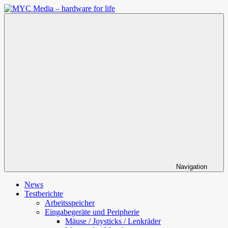
Zum
Inhalt
MYC
springen
Media
–
hardware
for
life
Navigation
News
Testberichte
Arbeitsspeicher
Eingabegeräte und Peripherie
Mäuse / Joysticks / Lenkräder