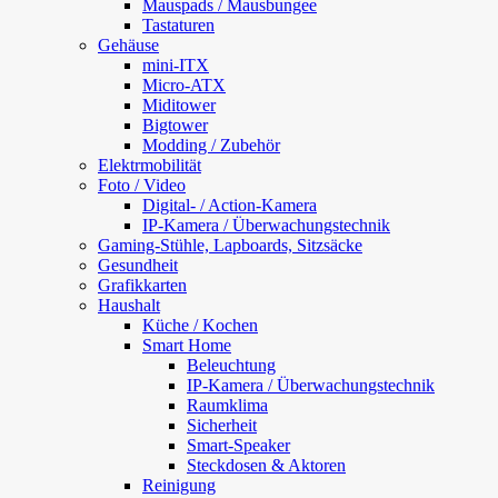
Mauspads / Mausbungee
Tastaturen
Gehäuse
mini-ITX
Micro-ATX
Miditower
Bigtower
Modding / Zubehör
Elektrmobilität
Foto / Video
Digital- / Action-Kamera
IP-Kamera / Überwachungstechnik
Gaming-Stühle, Lapboards, Sitzsäcke
Gesundheit
Grafikkarten
Haushalt
Küche / Kochen
Smart Home
Beleuchtung
IP-Kamera / Überwachungstechnik
Raumklima
Sicherheit
Smart-Speaker
Steckdosen & Aktoren
Reinigung