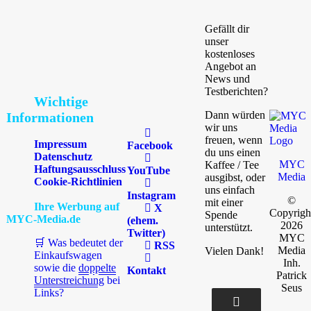
Gefällt dir
unser
kostenloses
Angebot an
News und
Testberichten?
Wichtige
Dann würden
Informationen
wir uns
freuen, wenn
Impressum
Facebook
du uns einen
Datenschutz
MYC
Kaffee / Tee
Haftungsausschluss
YouTube
Media
ausgibst, oder
Cookie-Richtlinien
uns einfach
Instagram
©
mit einer
Ihre Werbung auf
X
Copyrigh
Spende
MYC-Media.de
(ehem.
2026
unterstützt.
Twitter)
MYC
🛒 Was bedeutet der
RSS
Media
Vielen Dank!
Einkaufswagen
Inh.
sowie die
doppelte
Kontakt
Patrick
Unterstreichung
bei
Seus
Links?