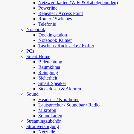
Netzwerkkarten (WiFi & Kabelgebunden)
Powerline
Repeater / Access Point
Router / Switches
Telefonie
Notebook
Dockingstation
Notebook-Kühler
Taschen / Rucksäcke / Koffer
PCs
Smart Home
Beleuchtung
Raumklima
Reinigung
Sicherheit
Smart-Speaker
Steckdosen & Aktoren
Sound
Headsets / Kopfhörer
Lautsprecher / Soundbar / Radio
Mikrofon
Soundkarten
Streamingzubehör
Stromversorgung
Netzteile