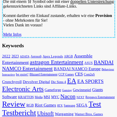
Die mit einem 🛒 Symbol oder mit einer
doppelten Unterstreichung
gekennzeichneten Links sind Affiliate-Links.
Kommt darüber ein Einkauf zustande, erhalten wir eine
Provision
- ohne Mehrkosten für Sie!
Vielen Dank im voraus!
Mehr Infos
Keywords
Assemble
2022
2023
Apex Legends
Aerosoft
ADATA
ARGB
astragon Entertainment
BANDAI
Entertainment
ASUS
NAMCO Entertainment
BANDAI NAMCO Europe
Behaviour
CES
be quiet!
Blizzard Entertainment
CCP Games
Com2uS
Interactive
EA
EA SPORTS
Devolver Digital
Crunchyroll
Die Sims 4
Electronic Arts
Giants
Gameforge
Gewinnspiel
Gaming
Nacon
Software
MSI
KRAFTON
MYC
Media
Respawn Entertainment
NZXT
Review
Test
Riot Games
SEGA
RGB
Samsung
RTX
Testbericht
Ubisoft
Wargaming
Warner Bros. Games