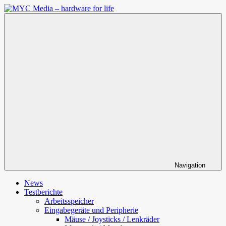
Zum
Inhalt
MYC
springen
Media
–
hardware
for
life
Navigation
News
Testberichte
Arbeitsspeicher
Eingabegeräte und Peripherie
Mäuse / Joysticks / Lenkräder