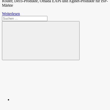
Router, Deco-Produkte, Omada EAPs und Aginet-Produkte für ISP-
Märkte
Weiterlesen
Suchen
nach:
Suchen
Spende
Facebook