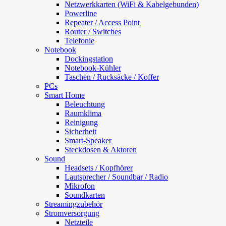
Netzwerkkarten (WiFi & Kabelgebunden)
Powerline
Repeater / Access Point
Router / Switches
Telefonie
Notebook
Dockingstation
Notebook-Kühler
Taschen / Rucksäcke / Koffer
PCs
Smart Home
Beleuchtung
Raumklima
Reinigung
Sicherheit
Smart-Speaker
Steckdosen & Aktoren
Sound
Headsets / Kopfhörer
Lautsprecher / Soundbar / Radio
Mikrofon
Soundkarten
Streamingzubehör
Stromversorgung
Netzteile