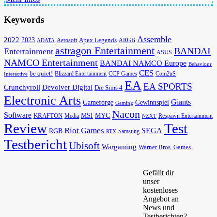
Keywords
Assemble
2022
2023
Apex Legends
Aerosoft
ADATA
ARGB
astragon Entertainment
BANDAI
Entertainment
ASUS
NAMCO Entertainment
BANDAI NAMCO Europe
Behaviour
CES
be quiet!
Blizzard Entertainment
CCP Games
Com2uS
Interactive
EA
EA SPORTS
Devolver Digital
Crunchyroll
Die Sims 4
Electronic Arts
Giants
Gameforge
Gewinnspiel
Gaming
Nacon
Software
MSI
KRAFTON
MYC
Media
Respawn Entertainment
NZXT
Review
Test
Riot Games
SEGA
RGB
Samsung
RTX
Testbericht
Ubisoft
Wargaming
Warner Bros. Games
Gefällt dir
unser
kostenloses
Angebot an
News und
Testberichten?