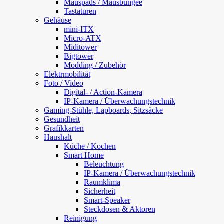
Mauspads / Mausbungee
Tastaturen
Gehäuse
mini-ITX
Micro-ATX
Miditower
Bigtower
Modding / Zubehör
Elektrmobilität
Foto / Video
Digital- / Action-Kamera
IP-Kamera / Überwachungstechnik
Gaming-Stühle, Lapboards, Sitzsäcke
Gesundheit
Grafikkarten
Haushalt
Küche / Kochen
Smart Home
Beleuchtung
IP-Kamera / Überwachungstechnik
Raumklima
Sicherheit
Smart-Speaker
Steckdosen & Aktoren
Reinigung