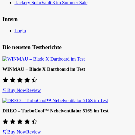
Jackery SolarVault 3 im Summer Sale
Intern
Login
Die neusten Testberichte
WINMAU – Blade X Dartboard im Test
🛒Buy Now
Review
DREO – TurboCool™ Nebelventilator 516S im Test
🛒Buy Now
Review