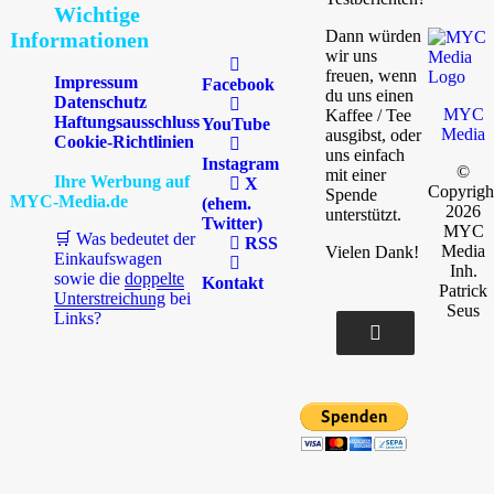
Wichtige
Dann würden
Informationen
wir uns
freuen, wenn
Impressum
Facebook
du uns einen
Datenschutz
MYC
Kaffee / Tee
Haftungsausschluss
YouTube
Media
ausgibst, oder
Cookie-Richtlinien
uns einfach
Instagram
©
mit einer
Ihre Werbung auf
X
Copyrigh
Spende
MYC-Media.de
(ehem.
2026
unterstützt.
Twitter)
MYC
🛒 Was bedeutet der
RSS
Media
Vielen Dank!
Einkaufswagen
Inh.
sowie die
doppelte
Kontakt
Patrick
Unterstreichung
bei
Seus
Links?