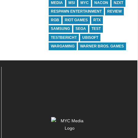
MEDIA
MSI
MYC
NACON
NZXT
RESPAWN ENTERTAINMENT
REVIEW
RGB
RIOT GAMES
RTX
SAMSUNG
SEGA
TEST
TESTBERICHT
UBISOFT
WARGAMING
WARNER BROS. GAMES