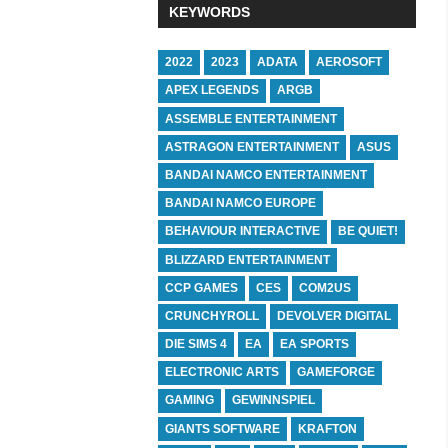
KEYWORDS
2022
2023
ADATA
AEROSOFT
APEX LEGENDS
ARGB
ASSEMBLE ENTERTAINMENT
ASTRAGON ENTERTAINMENT
ASUS
BANDAI NAMCO ENTERTAINMENT
BANDAI NAMCO EUROPE
BEHAVIOUR INTERACTIVE
BE QUIET!
BLIZZARD ENTERTAINMENT
CCP GAMES
CES
COM2US
CRUNCHYROLL
DEVOLVER DIGITAL
DIE SIMS 4
EA
EA SPORTS
ELECTRONIC ARTS
GAMEFORGE
GAMING
GEWINNSPIEL
GIANTS SOFTWARE
KRAFTON