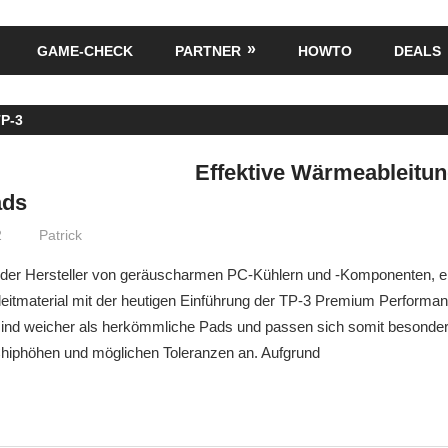
GAME-CHECK
PARTNER
HOWTO
DEALS
TP-3
Effektive Wärmeableitun
ads
2
Patrick
der Hersteller von geräuscharmen PC-Kühlern und -Komponenten, erw
itmaterial mit der heutigen Einführung der TP-3 Premium Performa
nd weicher als herkömmliche Pads und passen sich somit besonder
Chiphöhen und möglichen Toleranzen an. Aufgrund