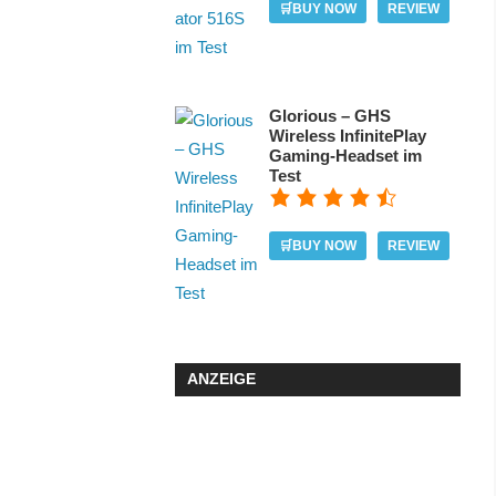
🛒BUY NOW
REVIEW
Glorious – GHS
Wireless InfinitePlay
Gaming-Headset im
Test
🛒BUY NOW
REVIEW
ANZEIGE