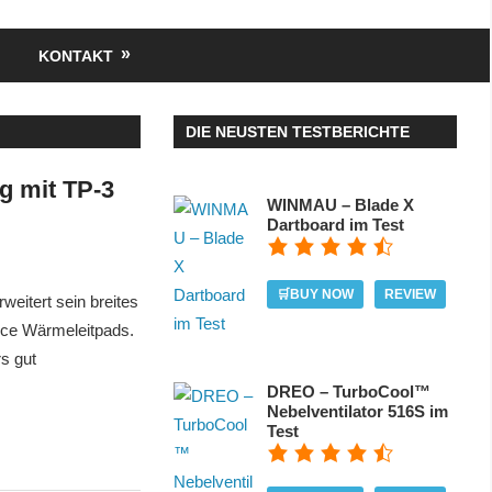
KONTAKT
DIE NEUSTEN TESTBERICHTE
g mit TP-3
WINMAU – Blade X
Dartboard im Test
🛒BUY NOW
REVIEW
eitert sein breites
nce Wärmeleitpads.
s gut
DREO – TurboCool™
Nebelventilator 516S im
Test