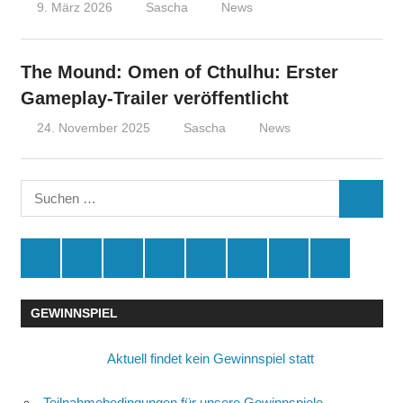
9. März 2026
Sascha
News
The Mound: Omen of Cthulhu: Erster
Gameplay-Trailer veröffentlicht
24. November 2025
Sascha
News
Suchen
SUCHE
nach:
Spende
Facebook
Youtube
Instagram
X
Amazon
RSS
Kontakt
🛒
GEWINNSPIEL
Aktuell findet kein Gewinnspiel statt
Teilnahmebedingungen für unsere Gewinnspiele