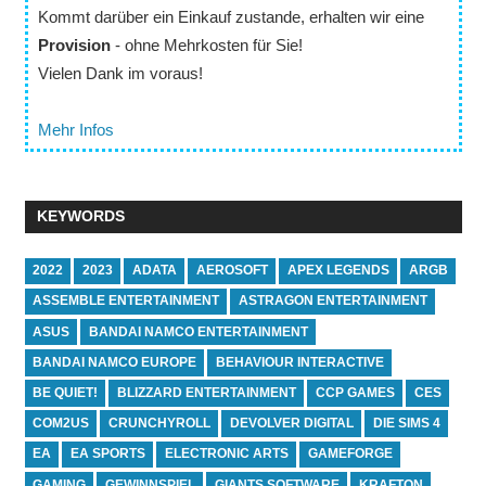
Kommt darüber ein Einkauf zustande, erhalten wir eine
Provision
- ohne Mehrkosten für Sie!
Vielen Dank im voraus!
Mehr Infos
KEYWORDS
2022
2023
ADATA
AEROSOFT
APEX LEGENDS
ARGB
ASSEMBLE ENTERTAINMENT
ASTRAGON ENTERTAINMENT
ASUS
BANDAI NAMCO ENTERTAINMENT
BANDAI NAMCO EUROPE
BEHAVIOUR INTERACTIVE
BE QUIET!
BLIZZARD ENTERTAINMENT
CCP GAMES
CES
COM2US
CRUNCHYROLL
DEVOLVER DIGITAL
DIE SIMS 4
EA
EA SPORTS
ELECTRONIC ARTS
GAMEFORGE
GAMING
GEWINNSPIEL
GIANTS SOFTWARE
KRAFTON