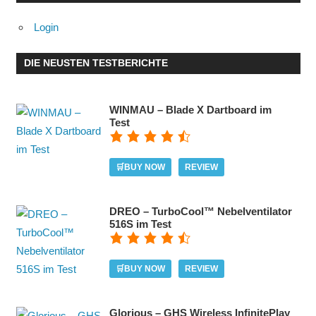
Login
DIE NEUSTEN TESTBERICHTE
WINMAU – Blade X Dartboard im
Test
🛒BUY NOW
REVIEW
DREO – TurboCool™ Nebelventilator
516S im Test
🛒BUY NOW
REVIEW
Glorious – GHS Wireless InfinitePlay