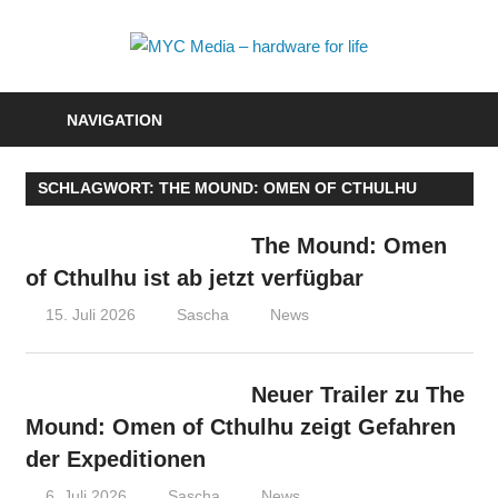
Zum
Inhalt
MYC
springen
Media
NAVIGATION
–
SCHLAGWORT:
THE MOUND: OMEN OF CTHULHU
hardwa
for
The Mound: Omen
of Cthulhu ist ab jetzt verfügbar
life
15. Juli 2026
Sascha
News
Neuer Trailer zu The
Mound: Omen of Cthulhu zeigt Gefahren
der Expeditionen
6. Juli 2026
Sascha
News