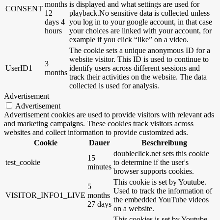
months
is displayed and what settings are used for
CONSENT
12
playback.No sensitive data is collected unless
days 4
you log in to your google account, in that case
hours
your choices are linked with your account, for
example if you click “like” on a video.
The cookie sets a unique anonymous ID for a
website visitor. This ID is used to continue to
3
UserID1
identify users across different sessions and
months
track their activities on the website. The data
collected is used for analysis.
Advertisement
Advertisement
Advertisement cookies are used to provide visitors with relevant ads
and marketing campaigns. These cookies track visitors across
websites and collect information to provide customized ads.
Cookie
Dauer
Beschreibung
doubleclick.net sets this cookie
15
test_cookie
to determine if the user's
minutes
browser supports cookies.
This cookie is set by Youtube.
5
Used to track the information of
VISITOR_INFO1_LIVE
months
the embedded YouTube videos
27 days
on a website.
This cookies is set by Youtube