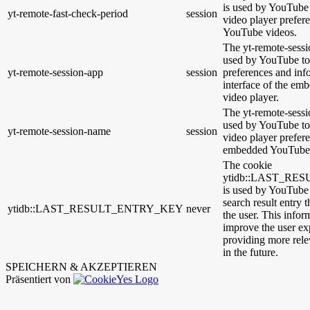
is used by YouTube t
yt-remote-fast-check-period
session
video player prefer
YouTube videos.
The yt-remote-sessi
used by YouTube to 
yt-remote-session-app
session
preferences and inf
interface of the e
video player.
The yt-remote-sessi
used by YouTube to 
yt-remote-session-name
session
video player prefer
embedded YouTube 
The cookie
ytidb::LAST_R
is used by YouTube t
search result entry 
ytidb::LAST_RESULT_ENTRY_KEY
never
the user. This infor
improve the user ex
providing more relev
in the future.
SPEICHERN & AKZEPTIEREN
Präsentiert von