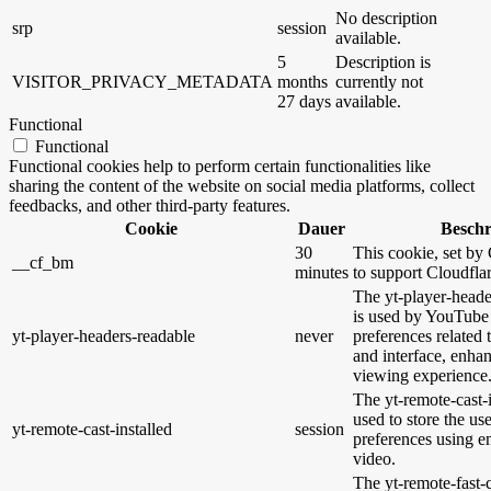
No description
srp
session
available.
5
Description is
VISITOR_PRIVACY_METADATA
months
currently not
27 days
available.
Functional
Functional
Functional cookies help to perform certain functionalities like
sharing the content of the website on social media platforms, collect
feedbacks, and other third-party features.
Cookie
Dauer
Besch
30
This cookie, set by 
__cf_bm
minutes
to support Cloudfl
The yt-player-heade
is used by YouTube 
yt-player-headers-readable
never
preferences related
and interface, enhan
viewing experience
The yt-remote-cast-i
used to store the us
yt-remote-cast-installed
session
preferences using
video.
The yt-remote-fast-