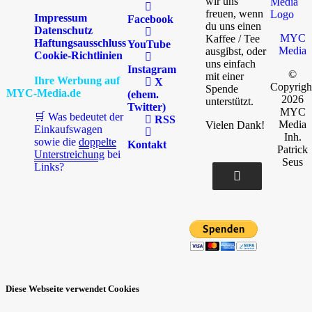
wir uns
freuen, wenn
Impressum
Facebook
du uns einen
Datenschutz
MYC
Kaffee / Tee
Haftungsausschluss
YouTube
Media
ausgibst, oder
Cookie-Richtlinien
uns einfach
Instagram
©
mit einer
Ihre Werbung auf
X
Copyrigh
Spende
MYC-Media.de
(ehem.
2026
unterstützt.
Twitter)
MYC
🛒 Was bedeutet der
RSS
Media
Vielen Dank!
Einkaufswagen
Inh.
sowie die
doppelte
Kontakt
Patrick
Unterstreichung
bei
Seus
Links?
Diese Webseite verwendet Cookies