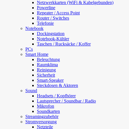
Netzwerkkarten (WiFi & Kabelgebunden)
Powerline
Repeater / Access Point
Router / Switches
Telefonie
Notebook
Dockingstation
Notebook-Kühler
Taschen / Rucksäcke / Koffer
PCs
Smart Home
Beleuchtung
Raumklima
Reinigung
Sicherheit
Smart-Speaker
Steckdosen & Aktoren
Sound
Headsets / Kopfhörer
Lautsprecher / Soundbar / Radio
Mikrofon
Soundkarten
Streamingzubehör
Stromversorgung
Netzteile