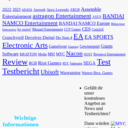
Assemble
2022
2023
Apex Legends
Aerosoft
ADATA
ARGB
astragon Entertainment
BANDAI
Entertainment
ASUS
NAMCO Entertainment
BANDAI NAMCO Europe
Behaviour
CES
be quiet!
Blizzard Entertainment
CCP Games
Com2uS
Interactive
EA
EA SPORTS
Devolver Digital
Crunchyroll
Die Sims 4
Electronic Arts
Giants
Gameforge
Gewinnspiel
Gaming
Nacon
Software
MSI
KRAFTON
MYC
Media
Respawn Entertainment
NZXT
Review
Test
Riot Games
SEGA
RGB
Samsung
RTX
Testbericht
Ubisoft
Wargaming
Warner Bros. Games
Gefällt dir
unser
kostenloses
Angebot an
News und
Testberichten?
Wichtige
Dann würden
Informationen