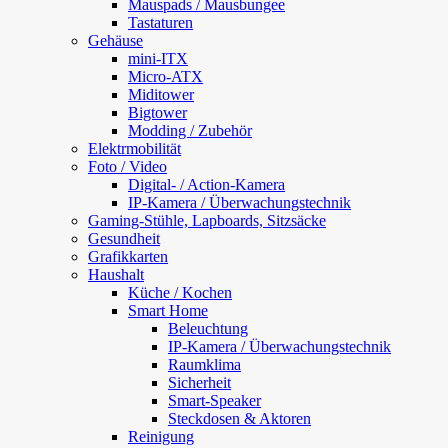
Mauspads / Mausbungee
Tastaturen
Gehäuse
mini-ITX
Micro-ATX
Miditower
Bigtower
Modding / Zubehör
Elektrmobilität
Foto / Video
Digital- / Action-Kamera
IP-Kamera / Überwachungstechnik
Gaming-Stühle, Lapboards, Sitzsäcke
Gesundheit
Grafikkarten
Haushalt
Küche / Kochen
Smart Home
Beleuchtung
IP-Kamera / Überwachungstechnik
Raumklima
Sicherheit
Smart-Speaker
Steckdosen & Aktoren
Reinigung