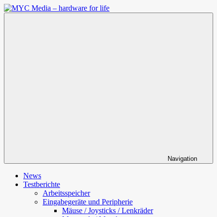
Zum
Inhalt
MYC
springen
Media
–
hardware
for
life
Navigation
News
Testberichte
Arbeitsspeicher
Eingabegeräte und Peripherie
Mäuse / Joysticks / Lenkräder