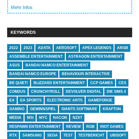
Mehr Infos
KEYWORDS
2022
2023
ADATA
AEROSOFT
APEX LEGENDS
ARGB
ASSEMBLE ENTERTAINMENT
ASTRAGON ENTERTAINMENT
ASUS
BANDAI NAMCO ENTERTAINMENT
BANDAI NAMCO EUROPE
BEHAVIOUR INTERACTIVE
BE QUIET!
BLIZZARD ENTERTAINMENT
CCP GAMES
CES
COM2US
CRUNCHYROLL
DEVOLVER DIGITAL
DIE SIMS 4
EA
EA SPORTS
ELECTRONIC ARTS
GAMEFORGE
GAMING
GEWINNSPIEL
GIANTS SOFTWARE
KRAFTON
MEDIA
MSI
MYC
NACON
NZXT
RESPAWN ENTERTAINMENT
REVIEW
RGB
RIOT GAMES
RTX
SAMSUNG
SEGA
TEST
TESTBERICHT
UBISOFT