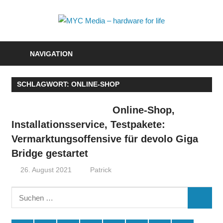
Zum
Inhalt
MYC
springen
Media
NAVIGATION
–
SCHLAGWORT:
ONLINE-SHOP
hardwa
for
Online-Shop,
Installationsservice, Testpakete:
life
Vermarktungsoffensive für devolo Giga
Bridge gestartet
26. August 2021
Patrick
Suchen
SUCHE
nach: