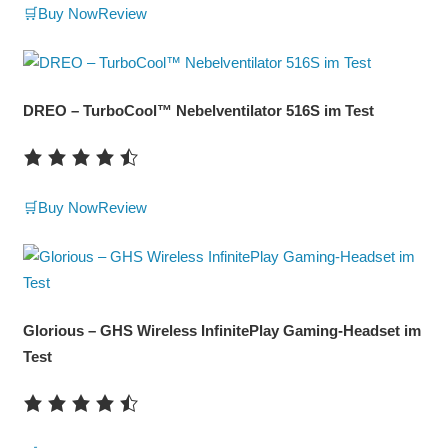
🛒Buy Now
Review
DREO – TurboCool™ Nebelventilator 516S im Test
🛒Buy Now
Review
Glorious – GHS Wireless InfinitePlay Gaming-Headset im
Test