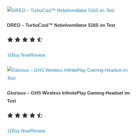
DREO – TurboCool™ Nebelventilator 516S im Test
🛒Buy Now
Review
Glorious – GHS Wireless InfinitePlay Gaming-Headset im
Test
🛒Buy Now
Review