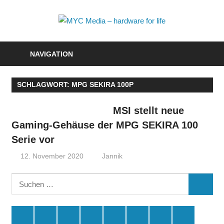
Zum
Inhalt
MYC
springen
Media
NAVIGATION
–
SCHLAGWORT:
MPG SEKIRA 100P
hardwa
for
MSI stellt neue
Gaming-Gehäuse der MPG SEKIRA 100
life
Serie vor
12. November 2020
Jannik
Suchen
SUCHE
nach:
Spende
Facebook
Youtube
Instagram
X
Amazon
RSS
Kontakt
🛒