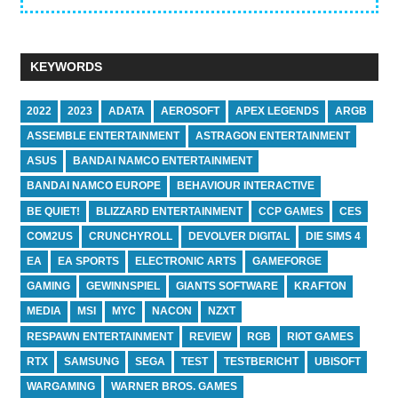
KEYWORDS
2022
2023
ADATA
AEROSOFT
APEX LEGENDS
ARGB
ASSEMBLE ENTERTAINMENT
ASTRAGON ENTERTAINMENT
ASUS
BANDAI NAMCO ENTERTAINMENT
BANDAI NAMCO EUROPE
BEHAVIOUR INTERACTIVE
BE QUIET!
BLIZZARD ENTERTAINMENT
CCP GAMES
CES
COM2US
CRUNCHYROLL
DEVOLVER DIGITAL
DIE SIMS 4
EA
EA SPORTS
ELECTRONIC ARTS
GAMEFORGE
GAMING
GEWINNSPIEL
GIANTS SOFTWARE
KRAFTON
MEDIA
MSI
MYC
NACON
NZXT
RESPAWN ENTERTAINMENT
REVIEW
RGB
RIOT GAMES
RTX
SAMSUNG
SEGA
TEST
TESTBERICHT
UBISOFT
WARGAMING
WARNER BROS. GAMES