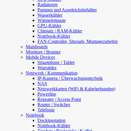
Radiatoren
Pumpen und Ausgleichsbehälter
Wasserkühler
Wärmeleitpaste
GPU-Kühler
Chipsatz / RAM-Kühler
Notebook-Kühler
FAN-Controller, Shrouds, Montagezubehör
Mainboards
Monitore / Beamer
Mobile Devices
Smartphone / Tablet
Wareables
Netzwerk / Kommunikation
IP-Kamera / Überwachungstechnik
NAS
Netzwerkkarten (WiFi & Kabelgebunden)
Powerline
Repeater / Access Point
Router / Switches
Telefonie
Notebook
Dockingstation
Notebook-Kühler
Taschen / Rucksäcke / Koffer