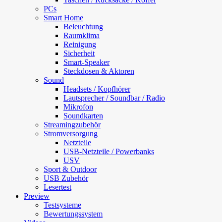
PCs
Smart Home
Beleuchtung
Raumklima
Reinigung
Sicherheit
Smart-Speaker
Steckdosen & Aktoren
Sound
Headsets / Kopfhörer
Lautsprecher / Soundbar / Radio
Mikrofon
Soundkarten
Streamingzubehör
Stromversorgung
Netzteile
USB-Netzteile / Powerbanks
USV
Sport & Outdoor
USB Zubehör
Lesertest
Preview
Testsysteme
Bewertungssystem