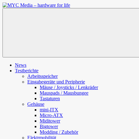
Zum
Inhalt
MYC
springen
Media
–
hardware
for
life
News
Testberichte
Arbeitsspeicher
Eingabegeräte und Peripherie
Mäuse / Joysticks / Lenkräder
Mauspads / Mausbungee
Tastaturen
Gehäuse
mini-ITX
Micro-ATX
Miditower
Bigtower
Modding / Zubehör
Elektrmobilität