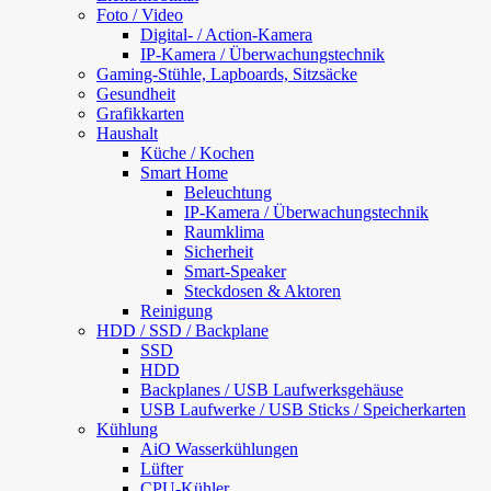
Foto / Video
Digital- / Action-Kamera
IP-Kamera / Überwachungstechnik
Gaming-Stühle, Lapboards, Sitzsäcke
Gesundheit
Grafikkarten
Haushalt
Küche / Kochen
Smart Home
Beleuchtung
IP-Kamera / Überwachungstechnik
Raumklima
Sicherheit
Smart-Speaker
Steckdosen & Aktoren
Reinigung
HDD / SSD / Backplane
SSD
HDD
Backplanes / USB Laufwerksgehäuse
USB Laufwerke / USB Sticks / Speicherkarten
Kühlung
AiO Wasserkühlungen
Lüfter
CPU-Kühler