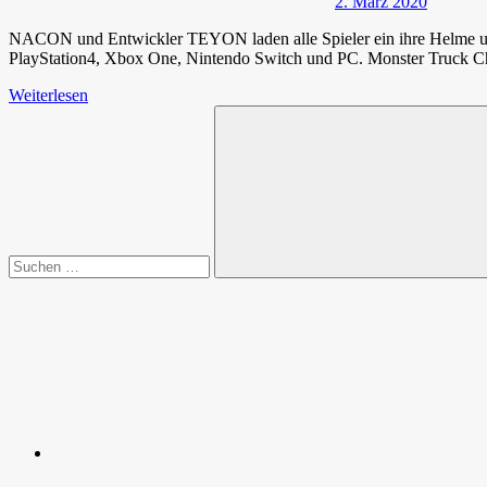
2. März 2020
NACON und Entwickler TEYON laden alle Spieler ein ihre Helme und 
PlayStation4, Xbox One, Nintendo Switch und PC. Monster Truck Cham
Weiterlesen
Suchen
nach:
Suchen
Spende
Facebook