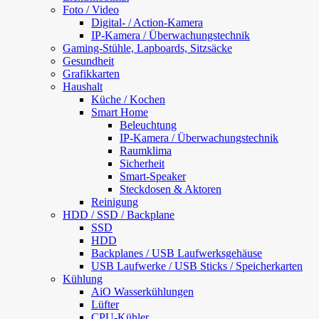
Foto / Video
Digital- / Action-Kamera
IP-Kamera / Überwachungstechnik
Gaming-Stühle, Lapboards, Sitzsäcke
Gesundheit
Grafikkarten
Haushalt
Küche / Kochen
Smart Home
Beleuchtung
IP-Kamera / Überwachungstechnik
Raumklima
Sicherheit
Smart-Speaker
Steckdosen & Aktoren
Reinigung
HDD / SSD / Backplane
SSD
HDD
Backplanes / USB Laufwerksgehäuse
USB Laufwerke / USB Sticks / Speicherkarten
Kühlung
AiO Wasserkühlungen
Lüfter
CPU-Kühler