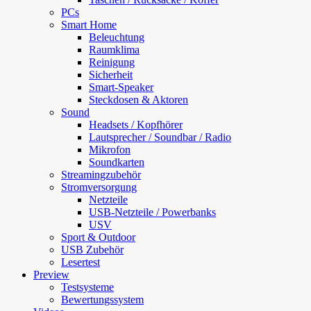
PCs
Smart Home
Beleuchtung
Raumklima
Reinigung
Sicherheit
Smart-Speaker
Steckdosen & Aktoren
Sound
Headsets / Kopfhörer
Lautsprecher / Soundbar / Radio
Mikrofon
Soundkarten
Streamingzubehör
Stromversorgung
Netzteile
USB-Netzteile / Powerbanks
USV
Sport & Outdoor
USB Zubehör
Lesertest
Preview
Testsysteme
Bewertungssystem