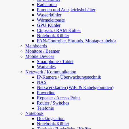
Radiatoren
Pumpen und Ausgleichsbehälter
Wasserkühler
Wärmeleitpaste
GPU-Kühler
Chipsatz / RAM-Kühler
Notebook-Kühler
FAN-Controller, Shrouds, Montagezubehör
Mainboards
Monitore / Beamer
Mobile Devices
Smartphone / Tablet
Wareables
Netzwerk / Kommunikation
IP-Kamera / Überwachungstechnik
NAS
Netzwerkkarten (WiFi & Kabelgebunden)
Powerline
Repeater / Access Point
Router / Switches
Telefonie
Notebook
Dockingstation
Notebook-Kühler
Taschen / Rucksäcke / Koffer