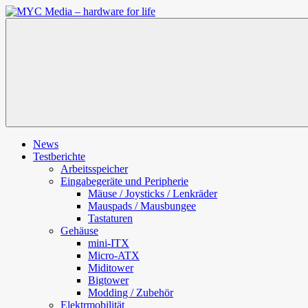
Zum
Inhalt
MYC
springen
Media
–
hardware
for
life
News
Testberichte
Arbeitsspeicher
Eingabegeräte und Peripherie
Mäuse / Joysticks / Lenkräder
Mauspads / Mausbungee
Tastaturen
Gehäuse
mini-ITX
Micro-ATX
Miditower
Bigtower
Modding / Zubehör
Elektrmobilität