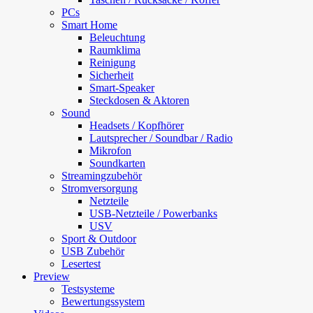
PCs
Smart Home
Beleuchtung
Raumklima
Reinigung
Sicherheit
Smart-Speaker
Steckdosen & Aktoren
Sound
Headsets / Kopfhörer
Lautsprecher / Soundbar / Radio
Mikrofon
Soundkarten
Streamingzubehör
Stromversorgung
Netzteile
USB-Netzteile / Powerbanks
USV
Sport & Outdoor
USB Zubehör
Lesertest
Preview
Testsysteme
Bewertungssystem