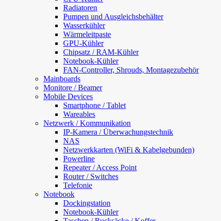
Radiatoren
Pumpen und Ausgleichsbehälter
Wasserkühler
Wärmeleitpaste
GPU-Kühler
Chipsatz / RAM-Kühler
Notebook-Kühler
FAN-Controller, Shrouds, Montagezubehör
Mainboards
Monitore / Beamer
Mobile Devices
Smartphone / Tablet
Wareables
Netzwerk / Kommunikation
IP-Kamera / Überwachungstechnik
NAS
Netzwerkkarten (WiFi & Kabelgebunden)
Powerline
Repeater / Access Point
Router / Switches
Telefonie
Notebook
Dockingstation
Notebook-Kühler
Taschen / Rucksäcke / Koffer