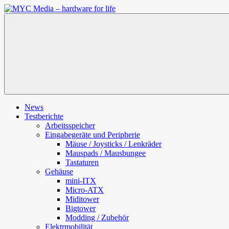
Zum
Inhalt
MYC
springen
Media
–
hardware
for
life
News
Testberichte
Arbeitsspeicher
Eingabegeräte und Peripherie
Mäuse / Joysticks / Lenkräder
Mauspads / Mausbungee
Tastaturen
Gehäuse
mini-ITX
Micro-ATX
Miditower
Bigtower
Modding / Zubehör
Elektrmobilität