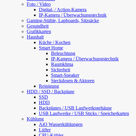
Foto / Video
Digital- / Action-Kamera
IP-Kamera / Überwachungstechnik
Gaming-Stühle, Lapboards, Sitzsäcke
Gesundheit
Grafikkarten
Haushalt
Küche / Kochen
Smart Home
Beleuchtung
IP-Kamera / Überwachungstechnik
Raumklima
Sicherheit
Smart-Speaker
Steckdosen & Aktoren
Reinigung
HDD / SSD / Backplane
SSD
HDD
Backplanes / USB Laufwerksgehäuse
USB Laufwerke / USB Sticks / Speicherkarten
Kühlung
AiO Wasserkühlungen
Lüfter
CPU-Kühler