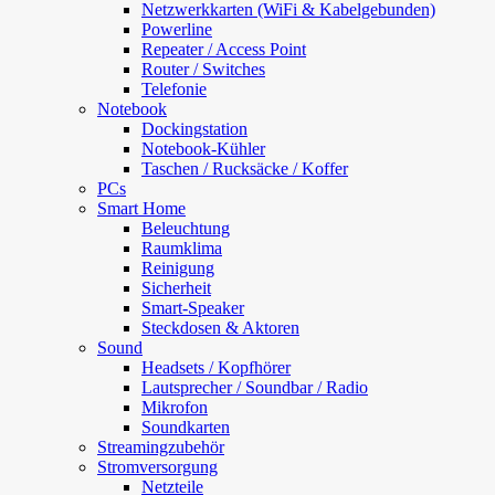
Netzwerkkarten (WiFi & Kabelgebunden)
Powerline
Repeater / Access Point
Router / Switches
Telefonie
Notebook
Dockingstation
Notebook-Kühler
Taschen / Rucksäcke / Koffer
PCs
Smart Home
Beleuchtung
Raumklima
Reinigung
Sicherheit
Smart-Speaker
Steckdosen & Aktoren
Sound
Headsets / Kopfhörer
Lautsprecher / Soundbar / Radio
Mikrofon
Soundkarten
Streamingzubehör
Stromversorgung
Netzteile