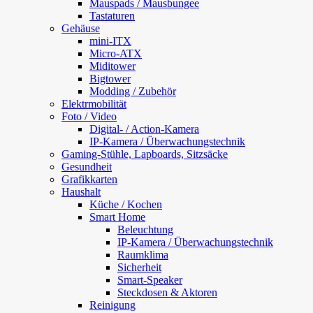
Mauspads / Mausbungee
Tastaturen
Gehäuse
mini-ITX
Micro-ATX
Miditower
Bigtower
Modding / Zubehör
Elektrmobilität
Foto / Video
Digital- / Action-Kamera
IP-Kamera / Überwachungstechnik
Gaming-Stühle, Lapboards, Sitzsäcke
Gesundheit
Grafikkarten
Haushalt
Küche / Kochen
Smart Home
Beleuchtung
IP-Kamera / Überwachungstechnik
Raumklima
Sicherheit
Smart-Speaker
Steckdosen & Aktoren
Reinigung