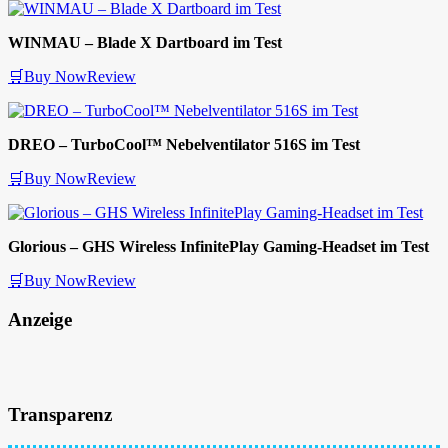
WINMAU – Blade X Dartboard im Test
🛒Buy Now
Review
DREO – TurboCool™ Nebelventilator 516S im Test
🛒Buy Now
Review
Glorious – GHS Wireless InfinitePlay Gaming-Headset im Test
🛒Buy Now
Review
Anzeige
Transparenz