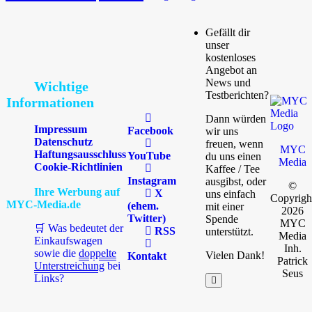
Gefällt dir
unser
kostenloses
Angebot an
News und
Wichtige
Testberichten?
Informationen
Dann würden
Impressum
Facebook
wir uns
Datenschutz
freuen, wenn
MYC
Haftungsausschluss
YouTube
du uns einen
Media
Cookie-Richtlinien
Kaffee / Tee
Instagram
ausgibst, oder
©
Ihre Werbung auf
X
uns einfach
Copyrigh
MYC-Media.de
(ehem.
mit einer
2026
Twitter)
Spende
MYC
🛒 Was bedeutet der
RSS
unterstützt.
Media
Einkaufswagen
Inh.
sowie die
doppelte
Vielen Dank!
Kontakt
Patrick
Unterstreichung
bei
Seus
Links?