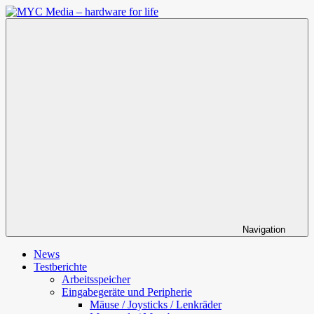
Zum
Inhalt
MYC
springen
Media
–
hardware
for
life
Navigation
News
Testberichte
Arbeitsspeicher
Eingabegeräte und Peripherie
Mäuse / Joysticks / Lenkräder