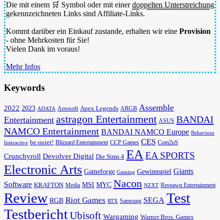
Die mit einem 🛒 Symbol oder mit einer
doppelten Unterstreichung
gekennzeichneten Links sind Affiliate-Links.
Kommt darüber ein Einkauf zustande, erhalten wir eine
Provision
- ohne Mehrkosten für Sie!
Vielen Dank im voraus!
Mehr Infos
Keywords
Assemble
2022
2023
Apex Legends
Aerosoft
ADATA
ARGB
astragon Entertainment
BANDAI
Entertainment
ASUS
NAMCO Entertainment
BANDAI NAMCO Europe
Behaviour
CES
be quiet!
Blizzard Entertainment
CCP Games
Com2uS
Interactive
EA
EA SPORTS
Devolver Digital
Crunchyroll
Die Sims 4
Electronic Arts
Giants
Gameforge
Gewinnspiel
Gaming
Nacon
Software
MSI
KRAFTON
MYC
Media
Respawn Entertainment
NZXT
Review
Test
Riot Games
SEGA
RGB
Samsung
RTX
Testbericht
Ubisoft
Wargaming
Warner Bros. Games