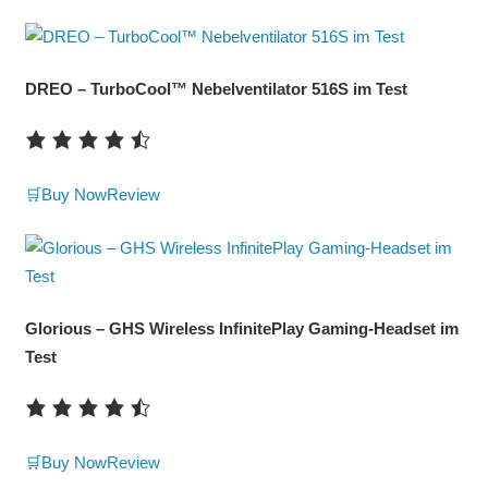
DREO – TurboCool™ Nebelventilator 516S im Test
🛒Buy Now
Review
Glorious – GHS Wireless InfinitePlay Gaming-Headset im
Test
🛒Buy Now
Review