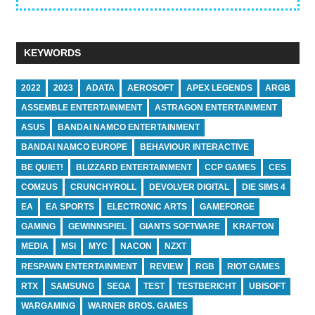
KEYWORDS
2022
2023
ADATA
AEROSOFT
APEX LEGENDS
ARGB
ASSEMBLE ENTERTAINMENT
ASTRAGON ENTERTAINMENT
ASUS
BANDAI NAMCO ENTERTAINMENT
BANDAI NAMCO EUROPE
BEHAVIOUR INTERACTIVE
BE QUIET!
BLIZZARD ENTERTAINMENT
CCP GAMES
CES
COM2US
CRUNCHYROLL
DEVOLVER DIGITAL
DIE SIMS 4
EA
EA SPORTS
ELECTRONIC ARTS
GAMEFORGE
GAMING
GEWINNSPIEL
GIANTS SOFTWARE
KRAFTON
MEDIA
MSI
MYC
NACON
NZXT
RESPAWN ENTERTAINMENT
REVIEW
RGB
RIOT GAMES
RTX
SAMSUNG
SEGA
TEST
TESTBERICHT
UBISOFT
WARGAMING
WARNER BROS. GAMES