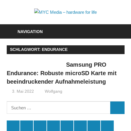
Zum
Inhalt
MYC
springen
Media
NAVIGATION
–
SCHLAGWORT:
ENDURANCE
hardwa
for
Samsung PRO
Endurance: Robuste microSD Karte mit
life
beeindruckender Aufnahmeleistung
3. Mai 2022
Wolfgang
Suchen
SUCHE
nach:
Spende
Facebook
Youtube
Instagram
X
Amazon
RSS
Kontakt
🛒