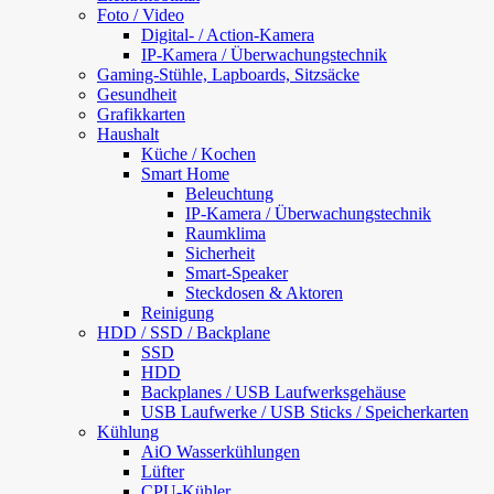
Foto / Video
Digital- / Action-Kamera
IP-Kamera / Überwachungstechnik
Gaming-Stühle, Lapboards, Sitzsäcke
Gesundheit
Grafikkarten
Haushalt
Küche / Kochen
Smart Home
Beleuchtung
IP-Kamera / Überwachungstechnik
Raumklima
Sicherheit
Smart-Speaker
Steckdosen & Aktoren
Reinigung
HDD / SSD / Backplane
SSD
HDD
Backplanes / USB Laufwerksgehäuse
USB Laufwerke / USB Sticks / Speicherkarten
Kühlung
AiO Wasserkühlungen
Lüfter
CPU-Kühler