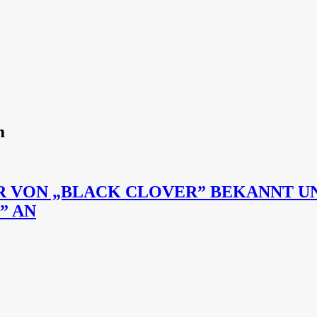
m
 VON „BLACK CLOVER” BEKANNT UN
” AN