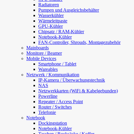
Radiatoren
Pumpen und Ausgleichsbehälter
Wasserkühler
Wärmeleitpaste
GPU-Kühler
Chipsatz / RAM-Kühler
Notebook-Kühler
FAN-Controller, Shrouds, Montagezubehör
Mainboards
Monitore / Beamer
Mobile Devices
Smartphone / Tablet
Wareables
Netzwerk / Kommunikation
IP-Kamera / Überwachungstechnik
NAS
Netzwerkkarten (WiFi & Kabelgebunden)
Powerline
Repeater / Access Point
Router / Switches
Telefonie
Notebook
Dockingstation
Notebook-Kühler
Taschen / Rucksäcke / Koffer