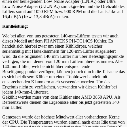
einen der beiliegenden Low-Noise Adapter (L.N.A.) oder Ultra-
Low-Noise Adapter (U.L.N.A.) zurückgreifen und die Drehzahl des
Lüfters somit auf 1050 RPM bzw. 900 RPM und die Lautstärke auf
16,4 dB(A) bzw. 13,8 dB(A) senken.
Kühlleistung:
Wie bei allen von uns getesteten 140-mm-Lüftern testen wir auch
dieses Modell auf dem PHANTEKS PH-TC14CS Kühler. Es
handelt sich hierbei zwar um einen Kühlkörper, welcher
serienmäßig mit Halteklammern für 120-mm-Lüfter ausgeliefert
wird, da die originalen 140-mm-Lüfter nur über Befestigungspunkte
verfügen, die mit denen von 120-mm-Lüftern übereinstimmen. Alle
140-mm-Lüfter, welche nicht über entsprechende
Beseitigungspunkte verfügen, können jedoch durch die Tatsache das
es sich bei diesem Kühler um einen Topblower handelt mit
entsprechenden Klammern auch verwendet werden. Um das
Ergebnis nicht zu verfälschen, verwenden wir diesen Kühler bei
jedem 140-mm-Lüftertest.
Gekühlt werden muss von dem Kühler eine AMD 3850 APU. Als
Referenzwerte dienen die Ergebnisse aller bis jetzt getesteten 140-
mm-Lüfter.
Gemessen wurde der höchste Mittelwert aller vorhandenen Kerne
der CPU. Die Temperaturen wurden einmal nach einer Idle time von