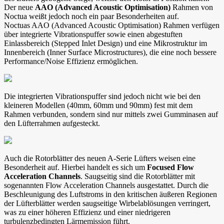
Der neue
AAO (Advanced Acoustic Optimisation)
Rahmen von
Noctua weißt jedoch noch ein paar Besonderheiten auf.
Noctuas AAO (Advanced Acoustic Optimisation) Rahmen verfügen
über integrierte Vibrationspuffer sowie einen abgestuften
Einlassbereich (Stepped Inlet Design) und eine Mikrostruktur im
Innenbereich (Inner Surface Microstructures), die eine noch bessere
Performance/Noise Effizienz ermöglichen.
Die integrierten Vibrationspuffer sind jedoch nicht wie bei den
kleineren Modellen (40mm, 60mm und 90mm) fest mit dem
Rahmen verbunden, sondern sind nur mittels zwei Gumminasen auf
den Lüfterrahmen aufgesteckt.
Auch die Rotorblätter des neuen A-Serie Lüfters weisen eine
Besonderheit auf. Hierbei handelt es sich um
Focused Flow
Acceleration Channels
. Saugseitig sind die Rotorblätter mit
sogenannten Flow Acceleration Channels ausgestattet. Durch die
Beschleunigung des Luftstroms in den kritischen äußeren Regionen
der Lüfterblätter werden saugseitige Wirbelablösungen verringert,
was zu einer höheren Effizienz und einer niedrigeren
turbulenzbedingten Lärmemission führt.