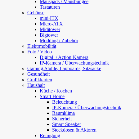
Mauspads / Mausbungee
Tastaturen
Gehäuse
mini-ITX
Micro-ATX
Miditower
Bigtower
Modding / Zubehör
Elektrmobilität
Foto / Video
Digital- / Action-Kamera
IP-Kamera / Überwachungstechnik
Gaming-Stühle, Lapboards, Sitzsäcke
Gesundheit
Grafikkarten
Haushalt
Küche / Kochen
Smart Home
Beleuchtung
IP-Kamera / Überwachungstechnik
Raumklima
Sicherheit
Smart-Speaker
Steckdosen & Aktoren
Reinigung