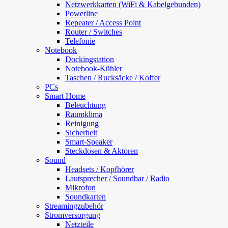
Netzwerkkarten (WiFi & Kabelgebunden)
Powerline
Repeater / Access Point
Router / Switches
Telefonie
Notebook
Dockingstation
Notebook-Kühler
Taschen / Rucksäcke / Koffer
PCs
Smart Home
Beleuchtung
Raumklima
Reinigung
Sicherheit
Smart-Speaker
Steckdosen & Aktoren
Sound
Headsets / Kopfhörer
Lautsprecher / Soundbar / Radio
Mikrofon
Soundkarten
Streamingzubehör
Stromversorgung
Netzteile