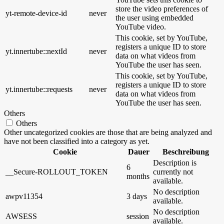
store the video preferences of
yt-remote-device-id
never
the user using embedded
YouTube video.
This cookie, set by YouTube,
registers a unique ID to store
yt.innertube::nextId
never
data on what videos from
YouTube the user has seen.
This cookie, set by YouTube,
registers a unique ID to store
yt.innertube::requests
never
data on what videos from
YouTube the user has seen.
Others
Others
Other uncategorized cookies are those that are being analyzed and
have not been classified into a category as yet.
Cookie
Dauer
Beschreibung
Description is
6
__Secure-ROLLOUT_TOKEN
currently not
months
available.
No description
awpv11354
3 days
available.
No description
AWSESS
session
available.