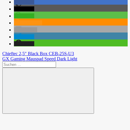
teilen
teilen
teilen
RSS-feed
E-Mail
teilen
teilen
Beitragsnavigation
Vorheriger
Chieftec 2,5″ Black Box CEB-25S-U3
Beitrag:
Nächster
GX Gaming Mauspad Speed Dark Light
Beitrag:
Suchen
nach:
Suchen
Spende