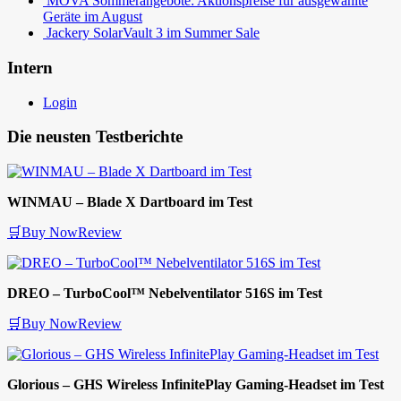
MOVA Sommerangebote: Aktionspreise für ausgewählte
Geräte im August
Jackery SolarVault 3 im Summer Sale
Intern
Login
Die neusten Testberichte
WINMAU – Blade X Dartboard im Test
🛒Buy Now
Review
DREO – TurboCool™ Nebelventilator 516S im Test
🛒Buy Now
Review
Glorious – GHS Wireless InfinitePlay Gaming-Headset im Test