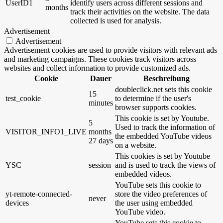
UserID1
identify users across different sessions and
months
track their activities on the website. The data
collected is used for analysis.
Advertisement
Advertisement
Advertisement cookies are used to provide visitors with relevant ads
and marketing campaigns. These cookies track visitors across
websites and collect information to provide customized ads.
Cookie
Dauer
Beschreibung
doubleclick.net sets this cookie
15
test_cookie
to determine if the user's
minutes
browser supports cookies.
This cookie is set by Youtube.
5
Used to track the information of
VISITOR_INFO1_LIVE
months
the embedded YouTube videos
27 days
on a website.
This cookies is set by Youtube
YSC
session
and is used to track the views of
embedded videos.
YouTube sets this cookie to
yt-remote-connected-
store the video preferences of
never
devices
the user using embedded
YouTube video.
YouTube sets this cookie to