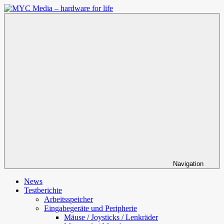
Zum
Inhalt
MYC
springen
Media
–
hardware
for
life
Navigation
News
Testberichte
Arbeitsspeicher
Eingabegeräte und Peripherie
Mäuse / Joysticks / Lenkräder