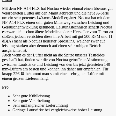
Mit dem NF-A14 FLX hat Noctua wieder einmal einen überaus gut
verarbeiteten Lüfter auf den Markt gebracht und die neue A-Serie
um ein sehr potentes 140-mm-Modell ergänzt. Noctua hat mit dem
NF-A14 FLX einen sehr guten Mittelweg zwischen Leistung und
Geräuschentwicklung gefunden. Leistungstechnisch schafft Noctua
es zwar nicht schon ältere Modelle anderer Hersteller vom Thron zu
stoßen, jedoch verrichten diese ihre Arbeit mit gut 500 RPM und 11
dB(A) mehr als Noctuas neuester Sprössling, welcher zwar auf
leistungsstarken aber dennoch auf einen sehr ruhigen Betrieb
ausgerichtet ist.
Auch wenn es der Lüfter nicht an die Spitze unseres Testfeldes
geschafft hat, finden wir die von Noctua getroffene Abstimmung
zwischen Lautstärke und Leistung von den bis jetzt getesteten 140-
mm-Lüftern am besten und können ihn daher nur empfehlen. Für
knapp 22€ 🛒 bekommt man somit einen sehr guten Lüfter mit
einem großen Lieferumfang.
Pro
Sehr gute Kühlleistung
Sehr gute Verarbeitung
Sehr umfangreicher Lieferumfang
Geringe Lautstärke bei vergleichsweise hoher Leistung