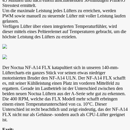
45 Minuten und nach einem anschließenden 30-minütigen Prime95
Stresstest ermittelt.
Um die maximale Leistung jedes Lüfters zu erreichen, werden
PWM sowie manuell zu steuernde Lüfter mit voller Leistung laufen
gelassen.
Verfügen Lüfter über einen integrierten Temperaturfühler, wird
dieser mittels eines Peltierelemet auf Temperaturen gebracht, um die
höchste Leistung des Lüfters zu erzielen.
Der Noctua NF-A14 FLX katapultiert sich in unseren 140-mm-
Lüftercharts ein ganzes Stück vor seinen etwas niedriger
motorisierten Bruder den NF-A14 ULN. Der NF-A14 FLX schafft
es, mit seiner Kühlleistung einen Platz im vorderen Mittelfeld zu
ergattern. Gerade im Lastbetrieb ist der Unterschied zwischen den
beiden neuen Noctua Lüftern aus der A-Serie sehr gut zu erkennen.
Die 400 RPM, welche das FLX Modell mehr schafft erbringen
einem einen Temperaturunterschied von ca. 10°C. Dieser
Unterschied ist recht beachtlich und zeigt eindeutig, das der NF-A14
FLX nicht nur als Gehäuse- sondern auch als CPU-Lüfter geeignet
ist.
Fazit: