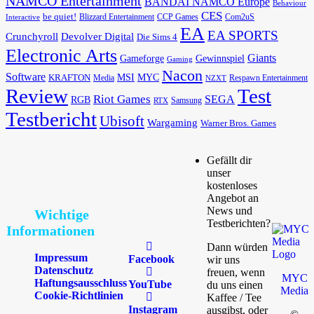
NAMCO Entertainment
BANDAI NAMCO Europe
Behaviour
CES
be quiet!
Blizzard Entertainment
CCP Games
Com2uS
Interactive
EA
EA SPORTS
Devolver Digital
Crunchyroll
Die Sims 4
Electronic Arts
Giants
Gameforge
Gewinnspiel
Gaming
Nacon
Software
MSI
KRAFTON
MYC
Media
Respawn Entertainment
NZXT
Review
Test
Riot Games
SEGA
RGB
Samsung
RTX
Testbericht
Ubisoft
Wargaming
Warner Bros. Games
Gefällt dir
unser
kostenloses
Angebot an
News und
Wichtige
Testberichten?
Informationen
Dann würden
Impressum
Facebook
wir uns
Datenschutz
freuen, wenn
MYC
Haftungsausschluss
YouTube
du uns einen
Media
Cookie-Richtlinien
Kaffee / Tee
Instagram
ausgibst, oder