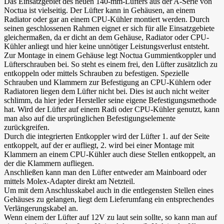
Das Einsatzgebiet des neuen 140-mm-Lüfters aus der A-Serie von
Noctua ist vielseitig. Der Lüfter kann in Gehäusen, an einem
Radiator oder gar an einem CPU-Kühler montiert werden. Durch
seinen geschlossenen Rahmen eignet er sich für alle Einsatzgebiete
gleichermaßen, da er dicht an dem Gehäuse, Radiator oder CPU-
Kühler anliegt und hier keine unnötiger Leistungsverlust entsteht.
Zur Montage in einem Gehäuse legt Noctua Gummientkoppler und
Lüfterschrauben bei. So steht es einem frei, den Lüfter zusätzlich zu
entkoppeln oder mittels Schrauben zu befestigen. Spezielle
Schrauben und Klammern zur Befestigung an CPU-Kühlern oder
Radiatoren liegen dem Lüfter nicht bei. Dies ist auch nicht weiter
schlimm, da hier jeder Hersteller seine eigene Befestigungsmethode
hat. Wird der Lüfter auf einem Radi oder CPU-Kühler genutzt, kann
man also auf die ursprünglichen Befestigungselemente
zurückgreifen.
Durch die integrierten Entkoppler wird der Lüfter 1. auf der Seite
entkoppelt, auf der er aufliegt, 2. wird bei einer Montage mit
Klammern an einem CPU-Kühler auch diese Stellen entkoppelt, an
der die Klammern aufliegen.
Anschließen kann man den Lüfter entweder am Mainboard oder
mittels Molex-Adapter direkt am Netzteil.
Um mit dem Anschlusskabel auch in die entlegensten Stellen eines
Gehäuses zu gelangen, liegt dem Lieferumfang ein entsprechendes
Verlängerungskabel an.
Wenn einem der Lüfter auf 12V zu laut sein sollte, so kann man auf