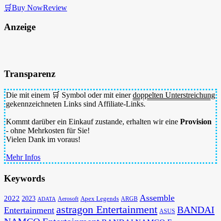
🛒Buy Now
Review
Anzeige
Transparenz
Die mit einem 🛒 Symbol oder mit einer
doppelten Unterstreichung
gekennzeichneten Links sind Affiliate-Links.
Kommt darüber ein Einkauf zustande, erhalten wir eine
Provision
- ohne Mehrkosten für Sie!
Vielen Dank im voraus!
Mehr Infos
Keywords
Assemble
2022
2023
Apex Legends
Aerosoft
ADATA
ARGB
astragon Entertainment
BANDAI
Entertainment
ASUS