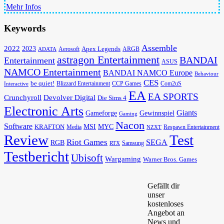
Mehr Infos
Keywords
Assemble
2022
2023
Apex Legends
Aerosoft
ADATA
ARGB
astragon Entertainment
BANDAI
Entertainment
ASUS
NAMCO Entertainment
BANDAI NAMCO Europe
Behaviour
CES
be quiet!
Blizzard Entertainment
CCP Games
Com2uS
Interactive
EA
EA SPORTS
Devolver Digital
Crunchyroll
Die Sims 4
Electronic Arts
Giants
Gameforge
Gewinnspiel
Gaming
Nacon
Software
MSI
KRAFTON
MYC
Media
Respawn Entertainment
NZXT
Review
Test
Riot Games
SEGA
RGB
Samsung
RTX
Testbericht
Ubisoft
Wargaming
Warner Bros. Games
Gefällt dir
unser
kostenloses
Angebot an
News und