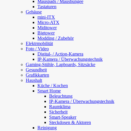
Mauspads / Mausbungee
Tastaturen
Gehäuse
mini-ITX
Micro-ATX
Miditower
Bigtower
Modding / Zubehör
Elektrmobilität
Foto / Video
Digital- / Action-Kamera
IP-Kamera / Überwachungstechnik
Gaming-Stühle, Lapboards, Sitzsäcke
Gesundheit
Grafikkarten
Haushalt
Küche / Kochen
Smart Home
Beleuchtung
IP-Kamera / Überwachungstechnik
Raumklima
Sicherheit
Smart-Speaker
Steckdosen & Aktoren
Reinigung