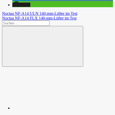
teilen
Beitragsnavigation
Vorheriger
Noctua NF-A14 ULN 140-mm-Lüfter im Test
Beitrag:
Nächster
Noctua NF-A14 FLX 140-mm-Lüfter im Test
Beitrag:
Suchen
nach:
Suchen
Spende
Facebook