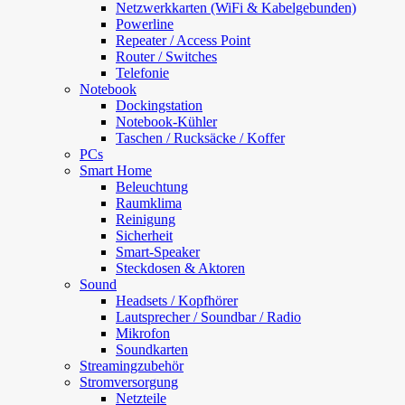
Netzwerkkarten (WiFi & Kabelgebunden)
Powerline
Repeater / Access Point
Router / Switches
Telefonie
Notebook
Dockingstation
Notebook-Kühler
Taschen / Rucksäcke / Koffer
PCs
Smart Home
Beleuchtung
Raumklima
Reinigung
Sicherheit
Smart-Speaker
Steckdosen & Aktoren
Sound
Headsets / Kopfhörer
Lautsprecher / Soundbar / Radio
Mikrofon
Soundkarten
Streamingzubehör
Stromversorgung
Netzteile