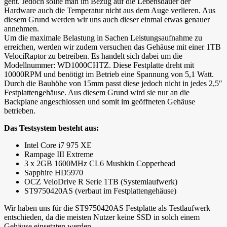
geht. Jedoch sollte man im Bezug auf die Lebensdauer der
Hardware auch die Temperatur nicht aus dem Auge verlieren. Aus
diesem Grund werden wir uns auch dieser einmal etwas genauer
annehmen.
Um die maximale Belastung in Sachen Leistungsaufnahme zu
erreichen, werden wir zudem versuchen das Gehäuse mit einer 1TB
VelociRaptor zu betreiben. Es handelt sich dabei um die
Modellnummer: WD1000CHTZ. Diese Festplatte dreht mit
10000RPM und benötigt im Betrieb eine Spannung von 5,1 Watt.
Durch die Bauhöhe von 15mm passt diese jedoch nicht in jedes 2,5″
Festplattengehäuse. Aus diesem Grund wird sie nur an die
Backplane angeschlossen und somit im geöffneten Gehäuse
betrieben.
Das Testsystem besteht aus:
Intel Core i7 975 XE
Rampage III Extreme
3 x 2GB 1600MHz CL6 Mushkin Copperhead
Sapphire HD5970
OCZ VeloDrive R Serie 1TB (Systemlaufwerk)
ST9750420AS (verbaut im Festplattengehäuse)
Wir haben uns für die ST9750420AS Festplatte als Testlaufwerk
entschieden, da die meisten Nutzer keine SSD in solch einem
Gehäuse einsetzten werden.