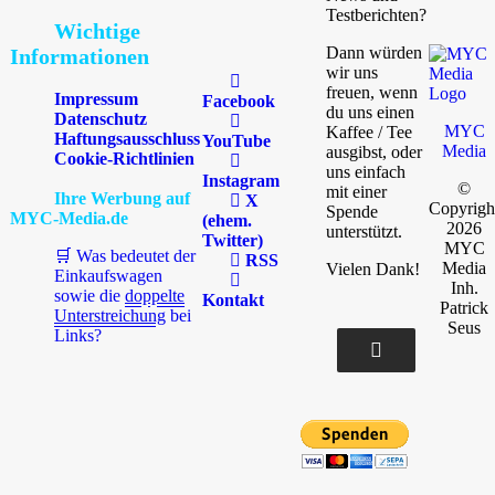
Testberichten?
Wichtige
Dann würden
Informationen
wir uns
freuen, wenn
Impressum
Facebook
du uns einen
Datenschutz
MYC
Kaffee / Tee
Haftungsausschluss
YouTube
Media
ausgibst, oder
Cookie-Richtlinien
uns einfach
Instagram
©
mit einer
Ihre Werbung auf
X
Copyrigh
Spende
MYC-Media.de
(ehem.
2026
unterstützt.
Twitter)
MYC
🛒 Was bedeutet der
RSS
Media
Vielen Dank!
Einkaufswagen
Inh.
sowie die
doppelte
Kontakt
Patrick
Unterstreichung
bei
Seus
Links?