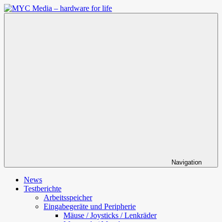
Zum
Inhalt
MYC
springen
Media
–
hardware
for
life
Navigation
News
Testberichte
Arbeitsspeicher
Eingabegeräte und Peripherie
Mäuse / Joysticks / Lenkräder