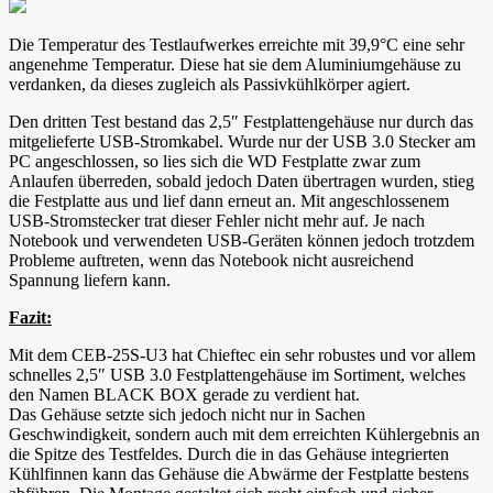
Die Temperatur des Testlaufwerkes erreichte mit 39,9°C eine sehr
angenehme Temperatur. Diese hat sie dem Aluminiumgehäuse zu
verdanken, da dieses zugleich als Passivkühlkörper agiert.
Den dritten Test bestand das 2,5″ Festplattengehäuse nur durch das
mitgelieferte USB-Stromkabel. Wurde nur der USB 3.0 Stecker am
PC angeschlossen, so lies sich die WD Festplatte zwar zum
Anlaufen überreden, sobald jedoch Daten übertragen wurden, stieg
die Festplatte aus und lief dann erneut an. Mit angeschlossenem
USB-Stromstecker trat dieser Fehler nicht mehr auf. Je nach
Notebook und verwendeten USB-Geräten können jedoch trotzdem
Probleme auftreten, wenn das Notebook nicht ausreichend
Spannung liefern kann.
Fazit:
Mit dem CEB-25S-U3 hat Chieftec ein sehr robustes und vor allem
schnelles 2,5″ USB 3.0 Festplattengehäuse im Sortiment, welches
den Namen BLACK BOX gerade zu verdient hat.
Das Gehäuse setzte sich jedoch nicht nur in Sachen
Geschwindigkeit, sondern auch mit dem erreichten Kühlergebnis an
die Spitze des Testfeldes. Durch die in das Gehäuse integrierten
Kühlfinnen kann das Gehäuse die Abwärme der Festplatte bestens