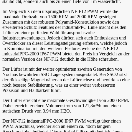
staubdicht, sondern auch bis zu einer Tiefe von 1m wasserdicht.
Im Vergleich zu dem ursprünglichen NF-F12 PWM wurde die
maximale Drehzahl von 1500 RPM auf 2000 RPM gesteigert.
Zusammen mit der robusten Polyamid-Konstruktion sowie den
erweiterten Schutz-Features der industralPPC Linie macht dies den
Lüfter zu einer perfekten Wahl für anspruchsvolle
Industrieanwendungen. Jedoch dürften sich auch Enthusiasten und
Overclocker an dieser Leistungssteigerung erfreuen, welche jedoch
in Kombination mit den weiteren Features welche der NF-F12
industrialPPC-2000 IP67 PWM bietet, den Preis im Vergleich zu der
normalen Version des NF-F12 deutlich in die Höhe schrauben.
Der Lüfter ist mit der weiter optimierten zweiten Generation von
Noctuas bewährtem SSO-Lagersystem ausgestattet. Bei SSO2 sitzt
der rückseitige Magnet näher an der Lüfterachse und bewirkt so eine
noch bessere Stabilisierung, was zu einer weiter verbesserten
Präzision und Haltbarkeit führt.
Der Lüfter erreicht eine maximale Geschwindigkeit von 2000 RPM.
Dabei erreicht er einen Volumenstrom von 121,8m³/h und einen
statischen Druck von 3,94 mm H2O.
Der NF-F12 industrialPPC-2000 IP67 PWM verfügt über einen
PWM-Anschluss, welcher sich an einem ca. 40cm langem
Anschlusskabel befindet. Dieses Kabel fällt somit deutlich länger