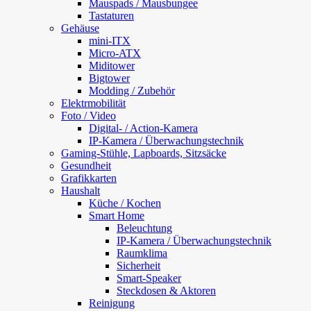
Mauspads / Mausbungee
Tastaturen
Gehäuse
mini-ITX
Micro-ATX
Miditower
Bigtower
Modding / Zubehör
Elektrmobilität
Foto / Video
Digital- / Action-Kamera
IP-Kamera / Überwachungstechnik
Gaming-Stühle, Lapboards, Sitzsäcke
Gesundheit
Grafikkarten
Haushalt
Küche / Kochen
Smart Home
Beleuchtung
IP-Kamera / Überwachungstechnik
Raumklima
Sicherheit
Smart-Speaker
Steckdosen & Aktoren
Reinigung