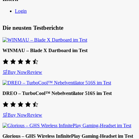
Login
Die neusten Testberichte
WINMAU – Blade X Dartboard im Test
🛒Buy Now
Review
DREO – TurboCool™ Nebelventilator 516S im Test
🛒Buy Now
Review
Glorious – GHS Wireless InfinitePlay Gaming-Headset im Test