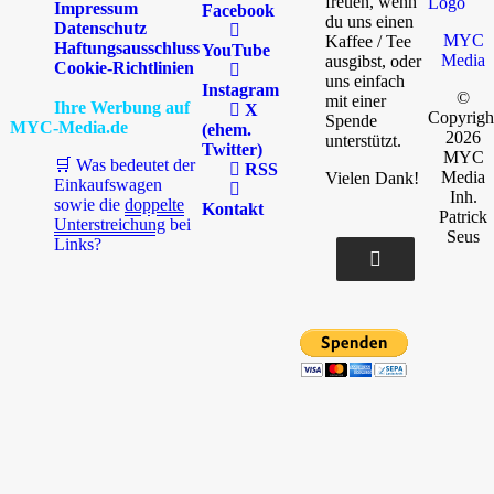
freuen, wenn
Impressum
Facebook
du uns einen
Datenschutz
MYC
Kaffee / Tee
Haftungsausschluss
YouTube
Media
ausgibst, oder
Cookie-Richtlinien
uns einfach
Instagram
©
mit einer
Ihre Werbung auf
X
Copyrigh
Spende
MYC-Media.de
(ehem.
2026
unterstützt.
Twitter)
MYC
🛒 Was bedeutet der
RSS
Media
Vielen Dank!
Einkaufswagen
Inh.
sowie die
doppelte
Kontakt
Patrick
Unterstreichung
bei
Seus
Links?