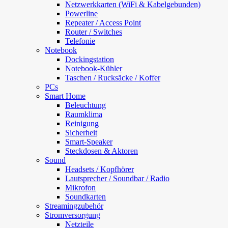
Netzwerkkarten (WiFi & Kabelgebunden)
Powerline
Repeater / Access Point
Router / Switches
Telefonie
Notebook
Dockingstation
Notebook-Kühler
Taschen / Rucksäcke / Koffer
PCs
Smart Home
Beleuchtung
Raumklima
Reinigung
Sicherheit
Smart-Speaker
Steckdosen & Aktoren
Sound
Headsets / Kopfhörer
Lautsprecher / Soundbar / Radio
Mikrofon
Soundkarten
Streamingzubehör
Stromversorgung
Netzteile