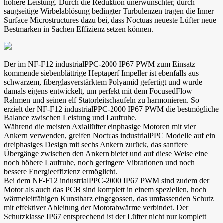
höhere Leistung. Durch die Reduktion unerwünschter, durch
saugseitige Wirbelablösung bedingter Turbulenzen tragen die Inner
Surface Microstructures dazu bei, dass Noctuas neueste Lüfter neue
Bestmarken in Sachen Effizienz setzen können.
Der im NF-F12 industrialPPC-2000 IP67 PWM zum Einsatz
kommende siebenblättrige Heptaperf Impeller ist ebenfalls aus
schwarzem, fiberglasverstärktem Polyamid gefertigt und wurde
damals eigens entwickelt, um perfekt mit dem FocusedFlow
Rahmen und seinen elf Statorleitschaufeln zu harmonieren. So
erzielt der NF-F12 industrialPPC-2000 IP67 PWM die bestmögliche
Balance zwischen Leistung und Laufruhe.
Während die meisten Axiallüfter einphasige Motoren mit vier
Ankern verwenden, greifen Noctuas industrialPPC Modelle auf ein
dreiphasiges Design mit sechs Ankern zurück, das sanftere
Übergänge zwischen den Ankern bietet und auf diese Weise eine
noch höhere Laufruhe, noch geringere Vibrationen und noch
bessere Energieeffizienz ermöglicht.
Bei dem NF-F12 industrialPPC-2000 IP67 PWM sind zudem der
Motor als auch das PCB sind komplett in einem speziellen, hoch
wärmeleitfähigen Kunstharz eingegossen, das umfassenden Schutz
mit effektiver Ableitung der Motorabwärme verbindet. Der
Schutzklasse IP67 entsprechend ist der Lüfter nicht nur komplett