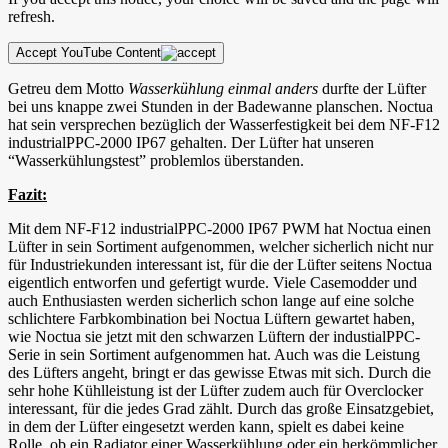
refresh.
Accept YouTube Content
Getreu dem Motto
Wasserkühlung einmal anders
durfte der Lüfter
bei uns knappe zwei Stunden in der Badewanne planschen. Noctua
hat sein versprechen bezüglich der Wasserfestigkeit bei dem NF-F12
industrialPPC-2000 IP67 gehalten. Der Lüfter hat unseren
“Wasserkühlungstest” problemlos überstanden.
Fazit:
Mit dem NF-F12 industrialPPC-2000 IP67 PWM hat Noctua einen
Lüfter in sein Sortiment aufgenommen, welcher sicherlich nicht nur
für Industriekunden interessant ist, für die der Lüfter seitens Noctua
eigentlich entworfen und gefertigt wurde. Viele Casemodder und
auch Enthusiasten werden sicherlich schon lange auf eine solche
schlichtere Farbkombination bei Noctua Lüftern gewartet haben,
wie Noctua sie jetzt mit den schwarzen Lüftern der industialPPC-
Serie in sein Sortiment aufgenommen hat. Auch was die Leistung
des Lüfters angeht, bringt er das gewisse Etwas mit sich. Durch die
sehr hohe Kühlleistung ist der Lüfter zudem auch für Overclocker
interessant, für die jedes Grad zählt. Durch das große Einsatzgebiet,
in dem der Lüfter eingesetzt werden kann, spielt es dabei keine
Rolle, ob ein Radiator einer Wasserkühlung oder ein herkömmlicher