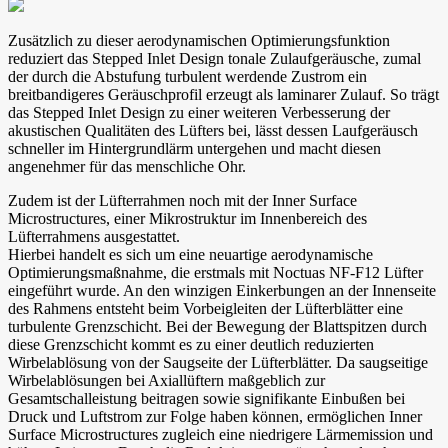
Zusätzlich zu dieser aerodynamischen Optimierungsfunktion
reduziert das Stepped Inlet Design tonale Zulaufgeräusche, zumal
der durch die Abstufung turbulent werdende Zustrom ein
breitbandigeres Geräuschprofil erzeugt als laminarer Zulauf. So trägt
das Stepped Inlet Design zu einer weiteren Verbesserung der
akustischen Qualitäten des Lüfters bei, lässt dessen Laufgeräusch
schneller im Hintergrundlärm untergehen und macht diesen
angenehmer für das menschliche Ohr.
Zudem ist der Lüfterrahmen noch mit der Inner Surface
Microstructures, einer Mikrostruktur im Innenbereich des
Lüfterrahmens ausgestattet.
Hierbei handelt es sich um eine neuartige aerodynamische
Optimierungsmaßnahme, die erstmals mit Noctuas NF-F12 Lüfter
eingeführt wurde. An den winzigen Einkerbungen an der Innenseite
des Rahmens entsteht beim Vorbeigleiten der Lüfterblätter eine
turbulente Grenzschicht. Bei der Bewegung der Blattspitzen durch
diese Grenzschicht kommt es zu einer deutlich reduzierten
Wirbelablösung von der Saugseite der Lüfterblätter. Da saugseitige
Wirbelablösungen bei Axiallüftern maßgeblich zur
Gesamtschalleistung beitragen sowie signifikante Einbußen bei
Druck und Luftstrom zur Folge haben können, ermöglichen Inner
Surface Microstructures zugleich eine niedrigere Lärmemission und