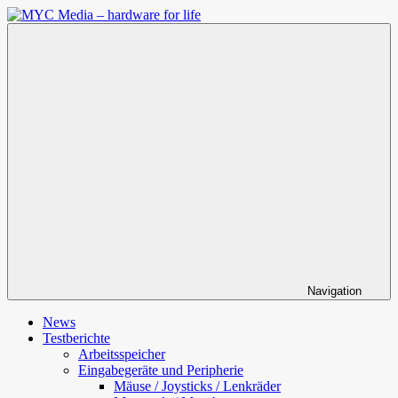
Zum
Inhalt
MYC
springen
Media
–
hardware
for
life
Navigation
News
Testberichte
Arbeitsspeicher
Eingabegeräte und Peripherie
Mäuse / Joysticks / Lenkräder