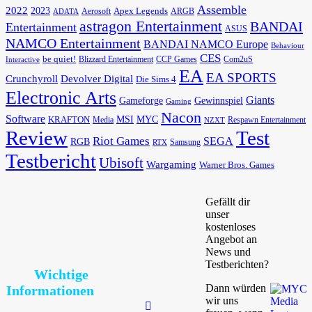
Assemble
2022
2023
Apex Legends
Aerosoft
ADATA
ARGB
astragon Entertainment
BANDAI
Entertainment
ASUS
NAMCO Entertainment
BANDAI NAMCO Europe
Behaviour
CES
be quiet!
Blizzard Entertainment
CCP Games
Com2uS
Interactive
EA
EA SPORTS
Devolver Digital
Crunchyroll
Die Sims 4
Electronic Arts
Giants
Gameforge
Gewinnspiel
Gaming
Nacon
Software
MSI
KRAFTON
MYC
Media
Respawn Entertainment
NZXT
Review
Test
Riot Games
SEGA
RGB
Samsung
RTX
Testbericht
Ubisoft
Wargaming
Warner Bros. Games
Gefällt dir
unser
kostenloses
Angebot an
News und
Testberichten?
Wichtige
Dann würden
Informationen
wir uns