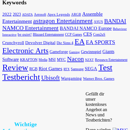
Keywords
Assemble
2022
2023
Apex Legends
Aerosoft
ADATA
ARGB
astragon Entertainment
BANDAI
Entertainment
ASUS
NAMCO Entertainment
BANDAI NAMCO Europe
Behaviour
CES
be quiet!
Blizzard Entertainment
CCP Games
Com2uS
Interactive
EA
EA SPORTS
Devolver Digital
Crunchyroll
Die Sims 4
Electronic Arts
Giants
Gameforge
Gewinnspiel
Gaming
Nacon
Software
MSI
KRAFTON
MYC
Media
Respawn Entertainment
NZXT
Review
Test
Riot Games
SEGA
RGB
Samsung
RTX
Testbericht
Ubisoft
Wargaming
Warner Bros. Games
Gefällt dir
unser
kostenloses
Angebot an
News und
Testberichten?
Wichtige
Dann würden