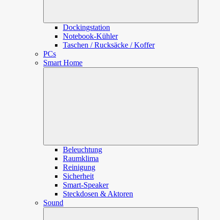
Dockingstation
Notebook-Kühler
Taschen / Rucksäcke / Koffer
PCs
Smart Home
Unterme
öffnen
Beleuchtung
Raumklima
Reinigung
Sicherheit
Smart-Speaker
Steckdosen & Aktoren
Sound
Unterme
öffnen