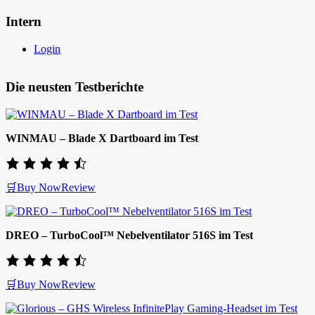
Intern
Login
Die neusten Testberichte
WINMAU – Blade X Dartboard im Test
🛒Buy Now
Review
DREO – TurboCool™ Nebelventilator 516S im Test
🛒Buy Now
Review