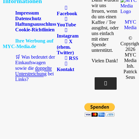
Informationen
wir uns
freuen, wenn
Impressum
Facebook
du uns einen
Datenschutz
MYC
Kaffee / Tee
Haftungsausschluss
YouTube
Media
ausgibst, oder
Cookie-Richtlinien
uns einfach
Instagram
©
mit einer
Ihre Werbung auf
X
Copyrigh
Spende
MYC-Media.de
(ehem.
2026
unterstützt.
Twitter)
MYC
🛒 Was bedeutet der
RSS
Media
Vielen Dank!
Einkaufswagen
Inh.
sowie die
doppelte
Kontakt
Patrick
Unterstreichung
bei
Seus
Links?