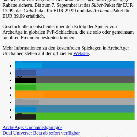
Rabatte sichern. Bis zum 7. September ist das
Silber
-Paket für EUR
15.99, das
Gold
-Paket für EUR 29.99 und das
Archeum
-Paket für
EUR 39.99 erhältlich.
Geschick allein entscheidet über den Erfolg der Spieler von
ArcheAge in globalen PvP-Schlachten, die sie solo oder gemeinsam
mit ihren Freunden bestreiten können.
Mehr Informationen zu den kostenfreien Spieltagen in ArcheAge:
Unchained stehen auf der offiziellen
Website
.
spenden
teilen
teilen
teilen
RSS-feed
E-Mail
teilen
teilen
ArcheAge: Unchained
gamigos
Beitragsnavigation
Vorheriger
Dual Universe: Beta ab sofort verfügbar