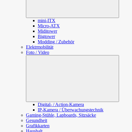
mini-ITX
Micro-ATX
Miditower
Bigtower
Modding / Zubehör
Elektrmobilität
Foto / Video
Unterme
öffnen
Digital- / Action-Kamera
IP-Kamera / Überwachungstechnik
Gaming-Stühle, Lapboards, Sitzsäcke
Gesundheit
Grafikkarten
Haushalt