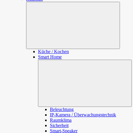
Unterme
öffnen
Küche / Kochen
Smart Home
U
öf
Beleuchtung
IP-Kamera / Überwachungstechnik
Raumklima
Sicherheit
Smart-Speaker