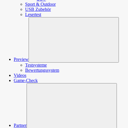
Sport & Outdoor
USB Zubehör
Lesertest
Unter
öffnen
Preview
Testsysteme
Bewertungssystem
Videos
Game-Check
Unterm
öffnen
Partner