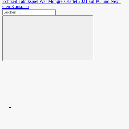
Beitrag:
Nächster
Echtzeit-Taktikspiel War Mongrels startet 2021 auf PC und Next-
Beitrag:
Gen Konsolen
Suchen
nach:
Suchen
Spende
Facebook