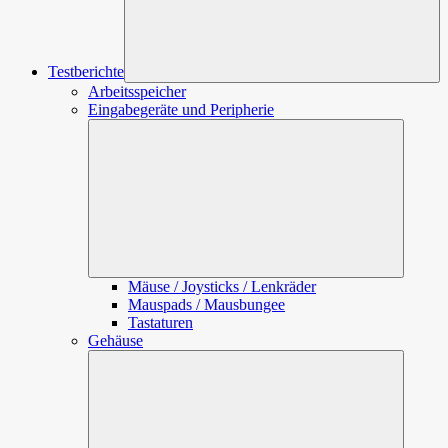
Testberichte
Arbeitsspeicher
Eingabegeräte und Peripherie
Unterme
öffnen
Mäuse / Joysticks / Lenkräder
Mauspads / Mausbungee
Tastaturen
Gehäuse
Unterme
öffnen