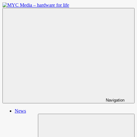
Zum
Inhalt
MYC
springen
Media
–
hardware
for
life
Navigation
News
Un
öf