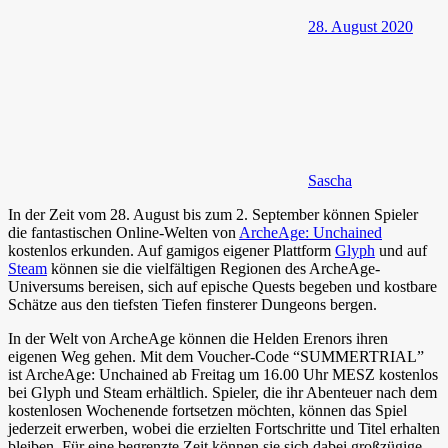
28. August 2020
Sascha
In der Zeit vom 28. August bis zum 2. September können Spieler
die fantastischen Online-Welten von
ArcheAge: Unchained
kostenlos erkunden. Auf gamigos eigener Plattform
Glyph
und auf
Steam
können sie die vielfältigen Regionen des ArcheAge-
Universums bereisen, sich auf epische Quests begeben und kostbare
Schätze aus den tiefsten Tiefen finsterer Dungeons bergen.
In der Welt von ArcheAge können die Helden Erenors ihren
eigenen Weg gehen. Mit dem Voucher-Code “SUMMERTRIAL”
ist ArcheAge: Unchained ab Freitag um 16.00 Uhr MESZ kostenlos
bei Glyph und Steam erhältlich. Spieler, die ihr Abenteuer nach dem
kostenlosen Wochenende fortsetzen möchten, können das Spiel
jederzeit erwerben, wobei die erzielten Fortschritte und Titel erhalten
bleiben. Für eine begrenzte Zeit können sie sich dabei großzügige