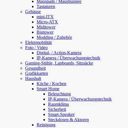
Mauspads / Mausbungee
Tastaturen
Gehäuse
mini-ITX
Micro-ATX
Miditower
Bigtower
Modding / Zubehör
Elektrmobilität
Foto / Video
Digital- / Action-Kamera
IP-Kamera / Überwachungstechnik
Gaming-Stühle, Lapboards, Sitzsäcke
Gesundheit
Grafikkarten
Haushalt
Küche / Kochen
Smart Home
Beleuchtung
IP-Kamera / Überwachungstechnik
Raumklima
Sicherheit
Smart-Speaker
Steckdosen & Aktoren
Reinigung