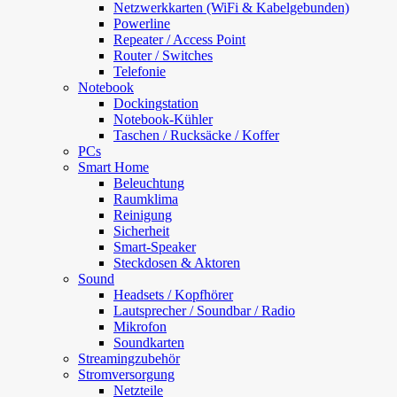
Netzwerkkarten (WiFi & Kabelgebunden)
Powerline
Repeater / Access Point
Router / Switches
Telefonie
Notebook
Dockingstation
Notebook-Kühler
Taschen / Rucksäcke / Koffer
PCs
Smart Home
Beleuchtung
Raumklima
Reinigung
Sicherheit
Smart-Speaker
Steckdosen & Aktoren
Sound
Headsets / Kopfhörer
Lautsprecher / Soundbar / Radio
Mikrofon
Soundkarten
Streamingzubehör
Stromversorgung
Netzteile