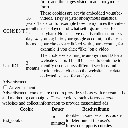
from, and the pages visted in an anonymous
form.
These cookies are set via embedded youtube-
16
videos. They register anonymous statistical
years 4
data on for example how many times the video
months
is displayed and what settings are used for
CONSENT
12
playback.No sensitive data is collected unless
days 4
you log in to your google account, in that case
hours
your choices are linked with your account, for
example if you click “like” on a video.
The cookie sets a unique anonymous ID for a
website visitor. This ID is used to continue to
3
UserID1
identify users across different sessions and
months
track their activities on the website. The data
collected is used for analysis.
Advertisement
Advertisement
Advertisement cookies are used to provide visitors with relevant ads
and marketing campaigns. These cookies track visitors across
websites and collect information to provide customized ads.
Cookie
Dauer
Beschreibung
doubleclick.net sets this cookie
15
test_cookie
to determine if the user's
minutes
browser supports cookies.