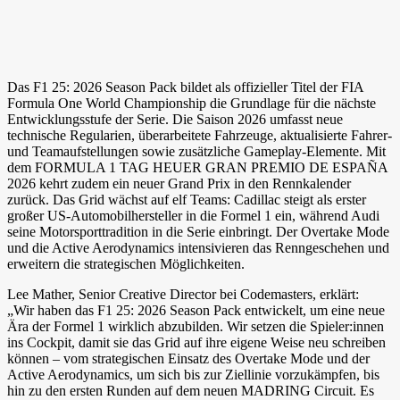
Das F1 25: 2026 Season Pack bildet als offizieller Titel der FIA
Formula One World Championship die Grundlage für die nächste
Entwicklungsstufe der Serie. Die Saison 2026 umfasst neue
technische Regularien, überarbeitete Fahrzeuge, aktualisierte Fahrer-
und Teamaufstellungen sowie zusätzliche Gameplay-Elemente. Mit
dem FORMULA 1 TAG HEUER GRAN PREMIO DE ESPAÑA
2026 kehrt zudem ein neuer Grand Prix in den Rennkalender
zurück. Das Grid wächst auf elf Teams: Cadillac steigt als erster
großer US-Automobilhersteller in die Formel 1 ein, während Audi
seine Motorsporttradition in die Serie einbringt. Der Overtake Mode
und die Active Aerodynamics intensivieren das Renngeschehen und
erweitern die strategischen Möglichkeiten.
Lee Mather, Senior Creative Director bei Codemasters, erklärt:
„Wir haben das F1 25: 2026 Season Pack entwickelt, um eine neue
Ära der Formel 1 wirklich abzubilden. Wir setzen die Spieler:innen
ins Cockpit, damit sie das Grid auf ihre eigene Weise neu schreiben
können – vom strategischen Einsatz des Overtake Mode und der
Active Aerodynamics, um sich bis zur Ziellinie vorzukämpfen, bis
hin zu den ersten Runden auf dem neuen MADRING Circuit. Es