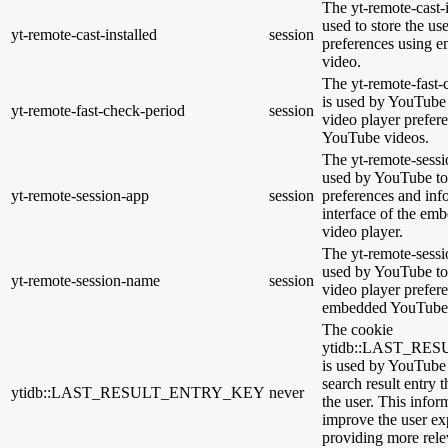
The yt-remote-cast-i
used to store the us
yt-remote-cast-installed
session
preferences using
video.
The yt-remote-fast-
is used by YouTube t
yt-remote-fast-check-period
session
video player prefer
YouTube videos.
The yt-remote-sessi
used by YouTube to 
yt-remote-session-app
session
preferences and inf
interface of the e
video player.
The yt-remote-sessi
used by YouTube to 
yt-remote-session-name
session
video player prefer
embedded YouTube 
The cookie
ytidb::LAST_R
is used by YouTube t
search result entry 
ytidb::LAST_RESULT_ENTRY_KEY
never
the user. This infor
improve the user ex
providing more relev