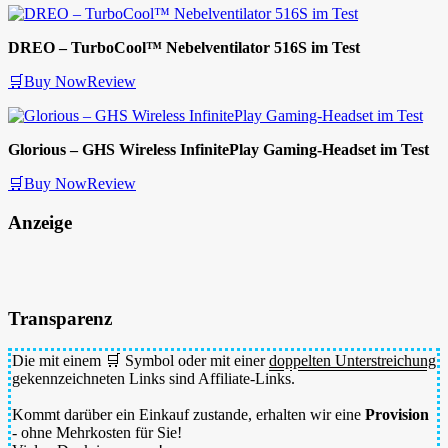
DREO – TurboCool™ Nebelventilator 516S im Test
🛒Buy Now
Review
Glorious – GHS Wireless InfinitePlay Gaming-Headset im Test
🛒Buy Now
Review
Anzeige
Transparenz
Die mit einem 🛒 Symbol oder mit einer
doppelten Unterstreichung
gekennzeichneten Links sind Affiliate-Links.
Kommt darüber ein Einkauf zustande, erhalten wir eine
Provision
- ohne Mehrkosten für Sie!