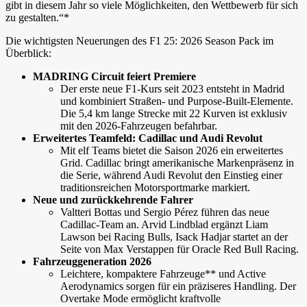
gibt in diesem Jahr so viele Möglichkeiten, den Wettbewerb für sich
zu gestalten.“*
Die wichtigsten Neuerungen des F1 25: 2026 Season Pack im
Überblick:
MADRING Circuit feiert Premiere
Der erste neue F1-Kurs seit 2023 entsteht in Madrid
und kombiniert Straßen- und Purpose-Built-Elemente.
Die 5,4 km lange Strecke mit 22 Kurven ist exklusiv
mit den 2026-Fahrzeugen befahrbar.
Erweitertes Teamfeld: Cadillac und Audi Revolut
Mit elf Teams bietet die Saison 2026 ein erweitertes
Grid. Cadillac bringt amerikanische Markenpräsenz in
die Serie, während Audi Revolut den Einstieg einer
traditionsreichen Motorsportmarke markiert.
Neue und zurückkehrende Fahrer
Valtteri Bottas und Sergio Pérez führen das neue
Cadillac-Team an. Arvid Lindblad ergänzt Liam
Lawson bei Racing Bulls, Isack Hadjar startet an der
Seite von Max Verstappen für Oracle Red Bull Racing.
Fahrzeuggeneration 2026
Leichtere, kompaktere Fahrzeuge** und Active
Aerodynamics sorgen für ein präziseres Handling. Der
Overtake Mode ermöglicht kraftvolle