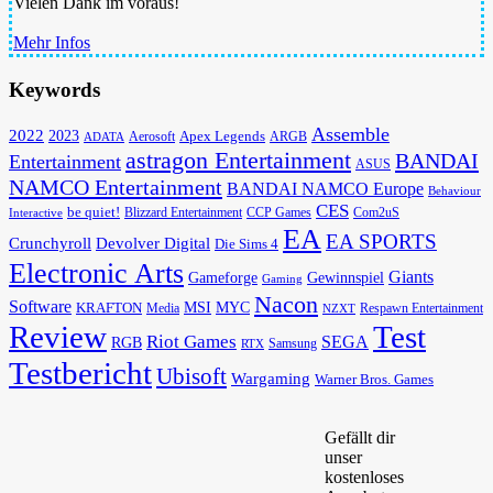
Vielen Dank im voraus!
Mehr Infos
Keywords
Assemble
2022
2023
Apex Legends
Aerosoft
ADATA
ARGB
astragon Entertainment
BANDAI
Entertainment
ASUS
NAMCO Entertainment
BANDAI NAMCO Europe
Behaviour
CES
be quiet!
Blizzard Entertainment
CCP Games
Com2uS
Interactive
EA
EA SPORTS
Devolver Digital
Crunchyroll
Die Sims 4
Electronic Arts
Giants
Gameforge
Gewinnspiel
Gaming
Nacon
Software
MSI
KRAFTON
MYC
Media
Respawn Entertainment
NZXT
Review
Test
Riot Games
SEGA
RGB
Samsung
RTX
Testbericht
Ubisoft
Wargaming
Warner Bros. Games
Gefällt dir
unser
kostenloses