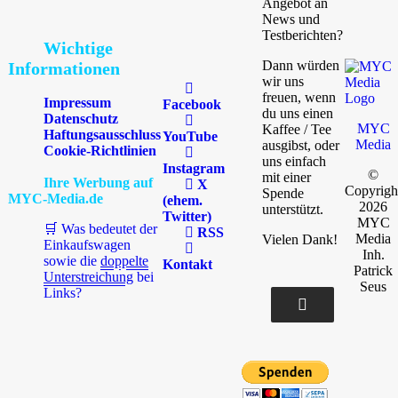
Angebot an
News und
Testberichten?
Wichtige
Dann würden
Informationen
wir uns
freuen, wenn
Impressum
Facebook
du uns einen
Datenschutz
MYC
Kaffee / Tee
Haftungsausschluss
YouTube
Media
ausgibst, oder
Cookie-Richtlinien
uns einfach
Instagram
©
mit einer
Ihre Werbung auf
X
Copyrigh
Spende
MYC-Media.de
(ehem.
2026
unterstützt.
Twitter)
MYC
🛒 Was bedeutet der
RSS
Media
Vielen Dank!
Einkaufswagen
Inh.
sowie die
doppelte
Kontakt
Patrick
Unterstreichung
bei
Seus
Links?