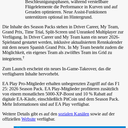
Beschleunigungsphasen, während verstellbare
Flügelelemente die Performance in Kurven und auf
Geraden optimieren. Neue Assist-Funktionen
unterstützen optional im Hintergrund.
Die Inhalte des Season Packs stehen in Driver Career, My Team,
Grand Prix, Time Trial, Split-Screen und Unranked Multiplayer zur
Verfügung. In Driver Career und My Team kann ein neuer 2026-
Spielstand gestartet werden, inklusive aktualisiertem Rennkalender
mit dem neuen Spanish Grand Prix. In My Team besteht zudem die
Möglichkeit, ein eigenes Team als zwölftes Team ins Grid zu
†
integrieren.
Zum Launch erscheint ein neues In-Game-Takeover, das die
verfügbaren Inhalte hervorhebt.
EA Play Pro-Mitglieder erhalten unbegrenzten Zugriff auf das F1
25: 2026 Season Pack. EA Play-Mitglieder profitieren zusätzlich
von einem monatlichen 5000-XP-Boost und 10 % Rabatt auf
digitale EA-Käufe, einschließlich PitCoin und dem Season Pack.
Mehr Informationen sind auf EA Play verfügbar.
Weitere Details gibt es auf den
sozialen Kanälen
sowie auf der
offiziellen
Website
verfügbar.