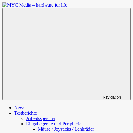
Zum
Inhalt
MYC
springen
Media
–
hardware
for
life
Navigation
News
Testberichte
Arbeitsspeicher
Eingabegeräte und Peripherie
Mäuse / Joysticks / Lenkräder