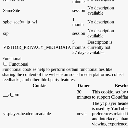
minutes
No description
SameSite
session
available.
1
spbc_secfw_ip_wl
No description
month
No description
srp
session
available.
5
Description is
VISITOR_PRIVACY_METADATA
months
currently not
27 days
available.
Functional
Functional
Functional cookies help to perform certain functionalities like
sharing the content of the website on social media platforms, collect
feedbacks, and other third-party features.
Cookie
Dauer
Besch
30
This cookie, set by 
__cf_bm
minutes
to support Cloudfl
The yt-player-heade
is used by YouTube 
yt-player-headers-readable
never
preferences related
and interface, enhan
viewing experience