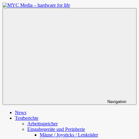
Zum
Inhalt
MYC
springen
Media
–
hardware
for
life
Navigation
News
Testberichte
Arbeitsspeicher
Eingabegeräte und Peripherie
Mäuse / Joysticks / Lenkräder