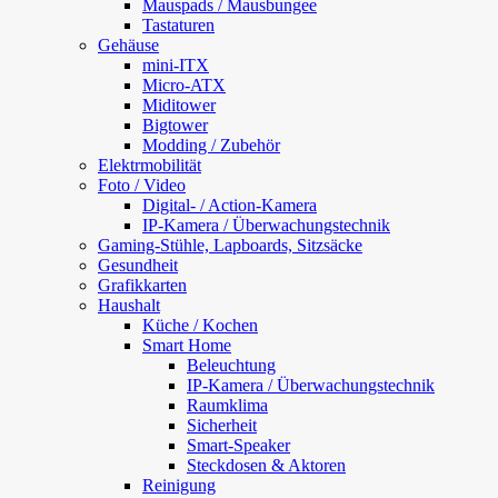
Mauspads / Mausbungee
Tastaturen
Gehäuse
mini-ITX
Micro-ATX
Miditower
Bigtower
Modding / Zubehör
Elektrmobilität
Foto / Video
Digital- / Action-Kamera
IP-Kamera / Überwachungstechnik
Gaming-Stühle, Lapboards, Sitzsäcke
Gesundheit
Grafikkarten
Haushalt
Küche / Kochen
Smart Home
Beleuchtung
IP-Kamera / Überwachungstechnik
Raumklima
Sicherheit
Smart-Speaker
Steckdosen & Aktoren
Reinigung