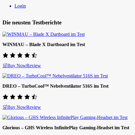
Login
Die neusten Testberichte
WINMAU – Blade X Dartboard im Test
🛒Buy Now
Review
DREO – TurboCool™ Nebelventilator 516S im Test
🛒Buy Now
Review
Glorious – GHS Wireless InfinitePlay Gaming-Headset im Test