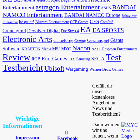
2023
Apex Legends
Aerosoft
ADATA
ARGB
astragon Entertainment
BANDAI
Entertainment
ASUS
NAMCO Entertainment
BANDAI NAMCO Europe
Behaviour
CES
be quiet!
Blizzard Entertainment
CCP Games
Com2uS
Interactive
EA
EA SPORTS
Devolver Digital
Crunchyroll
Die Sims 4
Electronic Arts
Giants
Gameforge
Gewinnspiel
Gaming
Nacon
Software
MSI
KRAFTON
MYC
Media
Respawn Entertainment
NZXT
Review
Test
Riot Games
SEGA
RGB
Samsung
RTX
Testbericht
Ubisoft
Wargaming
Warner Bros. Games
Gefällt dir
unser
kostenloses
Angebot an
News und
Testberichten?
Wichtige
Dann würden
Informationen
wir uns
freuen, wenn
Impressum
Facebook