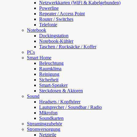
Netzwerkkarten (WiFi & Kabelgebunden)
Powerline
Repeater / Access Point
Router / Switches
Telefonie
Notebook
Dockingstation
Notebook-Kühler
Taschen / Rucksäcke / Koffer
PCs
Smart Home
Beleuchtung
Raumklima
Reinigung
Sicherheit
Smart-Speaker
Steckdosen & Aktoren
Sound
Headsets / Kopfhörer
Lautsprecher / Soundbar / Radio
Mikrofon
Soundkarten
Streamingzubehör
Stromversorgung
Netzteile