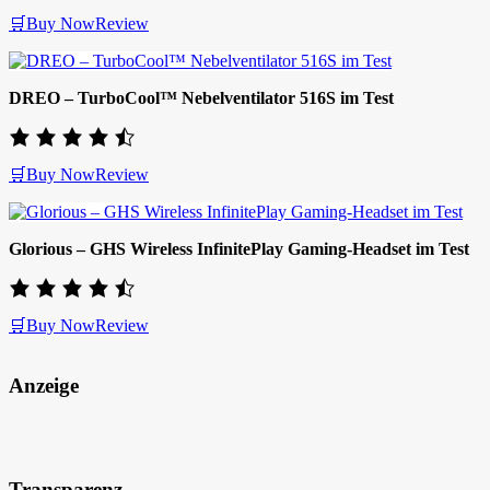
🛒Buy Now
Review
DREO – TurboCool™ Nebelventilator 516S im Test
🛒Buy Now
Review
Glorious – GHS Wireless InfinitePlay Gaming-Headset im Test
🛒Buy Now
Review
Anzeige
Transparenz