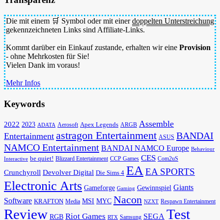
Die mit einem 🛒 Symbol oder mit einer
doppelten Unterstreichung
gekennzeichneten Links sind Affiliate-Links.
Kommt darüber ein Einkauf zustande, erhalten wir eine
Provision
- ohne Mehrkosten für Sie!
Vielen Dank im voraus!
Mehr Infos
Keywords
Assemble
2022
2023
Apex Legends
Aerosoft
ADATA
ARGB
astragon Entertainment
BANDAI
Entertainment
ASUS
NAMCO Entertainment
BANDAI NAMCO Europe
Behaviour
CES
be quiet!
Blizzard Entertainment
CCP Games
Com2uS
Interactive
EA
EA SPORTS
Devolver Digital
Crunchyroll
Die Sims 4
Electronic Arts
Giants
Gameforge
Gewinnspiel
Gaming
Nacon
Software
MSI
KRAFTON
MYC
Media
Respawn Entertainment
NZXT
Review
Test
Riot Games
SEGA
RGB
Samsung
RTX