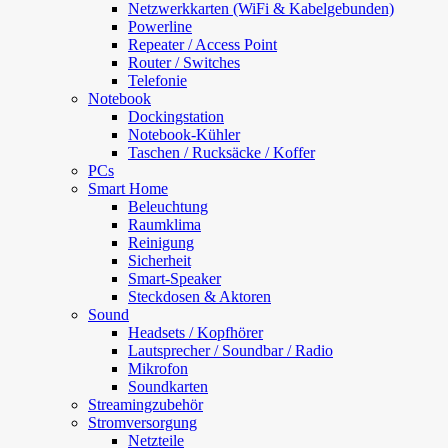
Netzwerkkarten (WiFi & Kabelgebunden)
Powerline
Repeater / Access Point
Router / Switches
Telefonie
Notebook
Dockingstation
Notebook-Kühler
Taschen / Rucksäcke / Koffer
PCs
Smart Home
Beleuchtung
Raumklima
Reinigung
Sicherheit
Smart-Speaker
Steckdosen & Aktoren
Sound
Headsets / Kopfhörer
Lautsprecher / Soundbar / Radio
Mikrofon
Soundkarten
Streamingzubehör
Stromversorgung
Netzteile