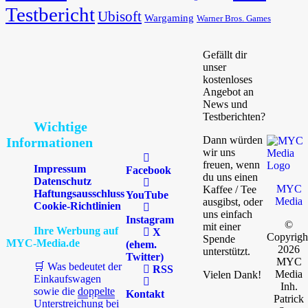
Testbericht
Ubisoft
Wargaming
Warner Bros. Games
Gefällt dir
unser
kostenloses
Angebot an
News und
Testberichten?
Wichtige
Dann würden
Informationen
wir uns
freuen, wenn
Impressum
Facebook
du uns einen
Datenschutz
MYC
Kaffee / Tee
Haftungsausschluss
YouTube
Media
ausgibst, oder
Cookie-Richtlinien
uns einfach
Instagram
©
mit einer
Ihre Werbung auf
X
Copyrigh
Spende
MYC-Media.de
(ehem.
2026
unterstützt.
Twitter)
MYC
🛒 Was bedeutet der
RSS
Media
Vielen Dank!
Einkaufswagen
Inh.
sowie die
doppelte
Kontakt
Patrick
Unterstreichung
bei