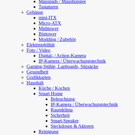
Mauspads / Mausbungee
Tastaturen
Gehäuse
mini-ITX
Micro-ATX
Miditower
Bigtower
Modding / Zubehör
Elektrmobilität
Foto / Video
Digital- / Action-Kamera
IP-Kamera / Überwachungstechnik
Gaming-Stühle, Lapboards, Sitzsäcke
Gesundheit
Grafikkarten
Haushalt
Küche / Kochen
Smart Home
Beleuchtung
IP-Kamera / Überwachungstechnik
Raumklima
Sicherheit
Smart-Speaker
Steckdosen & Aktoren
Reinigung