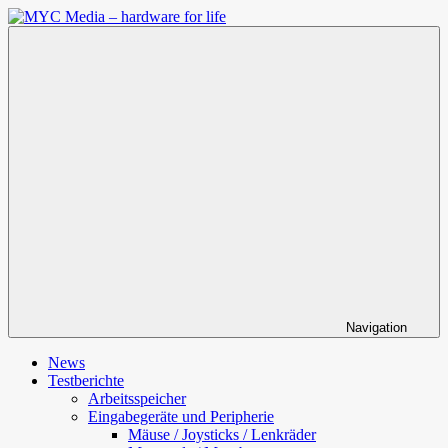
Zum
Inhalt
MYC
springen
Media
–
hardware
for
life
Navigation
News
Testberichte
Arbeitsspeicher
Eingabegeräte und Peripherie
Mäuse / Joysticks / Lenkräder