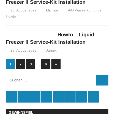
Freezer II Service-Kit Installation
23. August 2022
Michael
AiO Wasserkühlungen
,
Howto
Howto – Liquid
Freezer II Service-Kit Installation
23. August 2022
Jannik
Seitennummerierung
…
Nächste
1
2
3
6
»
Beiträge
der
Suchen
Beiträge
SUCHE
nach:
Spende
Facebook
Youtube
Instagram
X
Amazon
RSS
Kontakt
🛒
GEWINNSPIEL