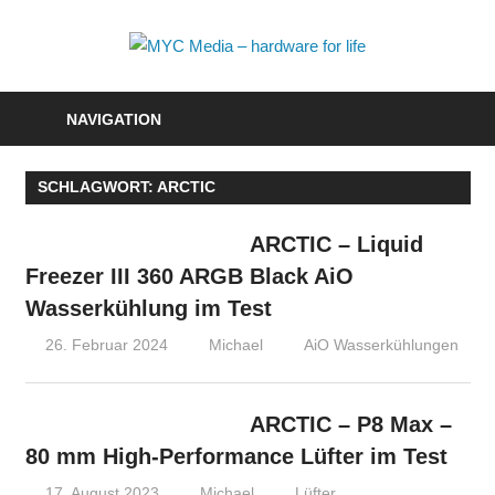
Zum
Inhalt
MYC
springen
Media
NAVIGATION
–
SCHLAGWORT:
ARCTIC
hardwa
for
ARCTIC – Liquid
Freezer III 360 ARGB Black AiO
life
Wasserkühlung im Test
26. Februar 2024
Michael
AiO Wasserkühlungen
ARCTIC – P8 Max –
80 mm High-Performance Lüfter im Test
17. August 2023
Michael
Lüfter