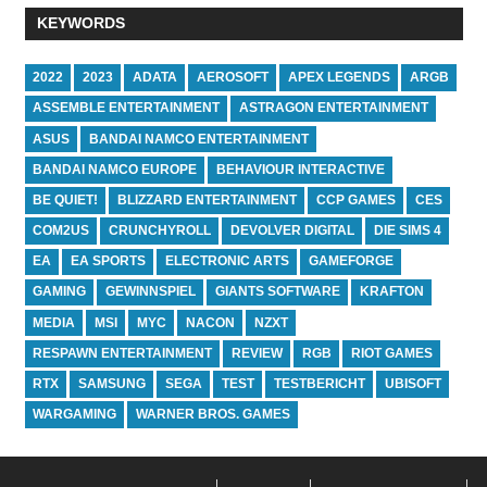
KEYWORDS
2022
2023
ADATA
AEROSOFT
APEX LEGENDS
ARGB
ASSEMBLE ENTERTAINMENT
ASTRAGON ENTERTAINMENT
ASUS
BANDAI NAMCO ENTERTAINMENT
BANDAI NAMCO EUROPE
BEHAVIOUR INTERACTIVE
BE QUIET!
BLIZZARD ENTERTAINMENT
CCP GAMES
CES
COM2US
CRUNCHYROLL
DEVOLVER DIGITAL
DIE SIMS 4
EA
EA SPORTS
ELECTRONIC ARTS
GAMEFORGE
GAMING
GEWINNSPIEL
GIANTS SOFTWARE
KRAFTON
MEDIA
MSI
MYC
NACON
NZXT
RESPAWN ENTERTAINMENT
REVIEW
RGB
RIOT GAMES
RTX
SAMSUNG
SEGA
TEST
TESTBERICHT
UBISOFT
WARGAMING
WARNER BROS. GAMES