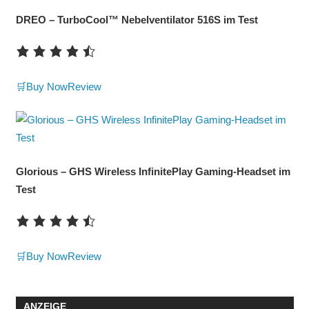
DREO – TurboCool™ Nebelventilator 516S im Test
🛒Buy Now
Review
Glorious – GHS Wireless InfinitePlay Gaming-Headset im
Test
🛒Buy Now
Review
ANZEIGE