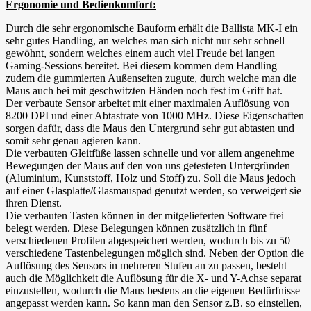
Ergonomie und Bedienkomfort:
Durch die sehr ergonomische Bauform erhält die Ballista MK-I ein
sehr gutes Handling, an welches man sich nicht nur sehr schnell
gewöhnt, sondern welches einem auch viel Freude bei langen
Gaming-Sessions bereitet. Bei diesem kommen dem Handling
zudem die gummierten Außenseiten zugute, durch welche man die
Maus auch bei mit geschwitzten Händen noch fest im Griff hat.
Der verbaute Sensor arbeitet mit einer maximalen Auflösung von
8200 DPI und einer Abtastrate von 1000 MHz. Diese Eigenschaften
sorgen dafür, dass die Maus den Untergrund sehr gut abtasten und
somit sehr genau agieren kann.
Die verbauten Gleitfüße lassen schnelle und vor allem angenehme
Bewegungen der Maus auf den von uns getesteten Untergründen
(Aluminium, Kunststoff, Holz und Stoff) zu. Soll die Maus jedoch
auf einer Glasplatte/Glasmauspad genutzt werden, so verweigert sie
ihren Dienst.
Die verbauten Tasten können in der mitgelieferten Software frei
belegt werden. Diese Belegungen können zusätzlich in fünf
verschiedenen Profilen abgespeichert werden, wodurch bis zu 50
verschiedene Tastenbelegungen möglich sind. Neben der Option die
Auflösung des Sensors in mehreren Stufen an zu passen, besteht
auch die Möglichkeit die Auflösung für die X- und Y-Achse separat
einzustellen, wodurch die Maus bestens an die eigenen Bedürfnisse
angepasst werden kann. So kann man den Sensor z.B. so einstellen,