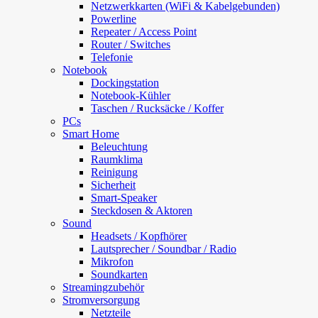
Netzwerkkarten (WiFi & Kabelgebunden)
Powerline
Repeater / Access Point
Router / Switches
Telefonie
Notebook
Dockingstation
Notebook-Kühler
Taschen / Rucksäcke / Koffer
PCs
Smart Home
Beleuchtung
Raumklima
Reinigung
Sicherheit
Smart-Speaker
Steckdosen & Aktoren
Sound
Headsets / Kopfhörer
Lautsprecher / Soundbar / Radio
Mikrofon
Soundkarten
Streamingzubehör
Stromversorgung
Netzteile