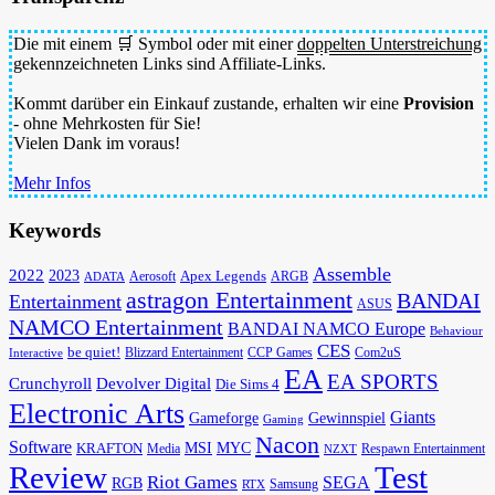
Die mit einem 🛒 Symbol oder mit einer
doppelten Unterstreichung
gekennzeichneten Links sind Affiliate-Links.
Kommt darüber ein Einkauf zustande, erhalten wir eine
Provision
- ohne Mehrkosten für Sie!
Vielen Dank im voraus!
Mehr Infos
Keywords
Assemble
2022
2023
Apex Legends
Aerosoft
ADATA
ARGB
astragon Entertainment
BANDAI
Entertainment
ASUS
NAMCO Entertainment
BANDAI NAMCO Europe
Behaviour
CES
be quiet!
Blizzard Entertainment
CCP Games
Com2uS
Interactive
EA
EA SPORTS
Devolver Digital
Crunchyroll
Die Sims 4
Electronic Arts
Giants
Gameforge
Gewinnspiel
Gaming
Nacon
Software
MSI
KRAFTON
MYC
Media
Respawn Entertainment
NZXT
Review
Test
Riot Games
SEGA
RGB
Samsung
RTX