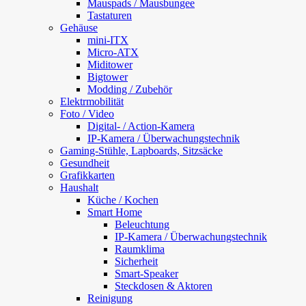
Mauspads / Mausbungee
Tastaturen
Gehäuse
mini-ITX
Micro-ATX
Miditower
Bigtower
Modding / Zubehör
Elektrmobilität
Foto / Video
Digital- / Action-Kamera
IP-Kamera / Überwachungstechnik
Gaming-Stühle, Lapboards, Sitzsäcke
Gesundheit
Grafikkarten
Haushalt
Küche / Kochen
Smart Home
Beleuchtung
IP-Kamera / Überwachungstechnik
Raumklima
Sicherheit
Smart-Speaker
Steckdosen & Aktoren
Reinigung