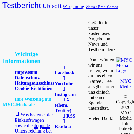
Testbericht
Ubisoft
Wargaming
Warner Bros. Games
Gefällt dir
unser
kostenloses
Angebot an
News und
Testberichten?
Wichtige
Dann würden
Informationen
wir uns
freuen, wenn
Impressum
Facebook
du uns einen
Datenschutz
MYC
Kaffee / Tee
Haftungsausschluss
YouTube
Media
ausgibst, oder
Cookie-Richtlinien
uns einfach
Instagram
©
mit einer
Ihre Werbung auf
X
Copyrigh
Spende
MYC-Media.de
(ehem.
2026
unterstützt.
Twitter)
MYC
🛒 Was bedeutet der
RSS
Media
Vielen Dank!
Einkaufswagen
Inh.
sowie die
doppelte
Kontakt
Patrick
Unterstreichung
bei