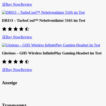
🛒Buy Now
Review
DREO – TurboCool™ Nebelventilator 516S im Test
🛒Buy Now
Review
Glorious – GHS Wireless InfinitePlay Gaming-Headset im Test
🛒Buy Now
Review
Anzeige
Transparenz