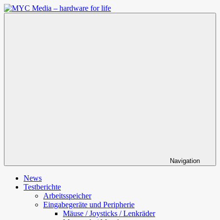
Zum
Inhalt
MYC
springen
Media
–
hardware
for
life
Navigation
News
Testberichte
Arbeitsspeicher
Eingabegeräte und Peripherie
Mäuse / Joysticks / Lenkräder