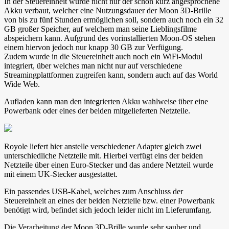
In der Steuereinheit wurde nicht nur der schon kurz angesprochene
Akku verbaut, welcher eine Nutzungsdauer der Moon 3D-Brille
von bis zu fünf Stunden ermöglichen soll, sondern auch noch ein 32
GB großer Speicher, auf welchem man seine Lieblingsfilme
abspeichern kann. Aufgrund des vorinstallierten Moon-OS stehen
einem hiervon jedoch nur knapp 30 GB zur Verfügung.
Zudem wurde in die Steuereinheit auch noch ein WiFi-Modul
integriert, über welches man nicht nur auf verschiedene
Streamingplattformen zugreifen kann, sondern auch auf das World
Wide Web.
Aufladen kann man den integrierten Akku wahlweise über eine
Powerbank oder eines der beiden mitgelieferten Netzteile.
Royole liefert hier anstelle verschiedener Adapter gleich zwei
unterschiedliche Netzteile mit. Hierbei verfügt eins der beiden
Netzteile über einen Euro-Stecker und das andere Netzteil wurde
mit einem UK-Stecker ausgestattet.
Ein passendes USB-Kabel, welches zum Anschluss der
Steuereinheit an eines der beiden Netzteile bzw. einer Powerbank
benötigt wird, befindet sich jedoch leider nicht im Lieferumfang.
Die Verarbeitung der Moon 3D-Brille wurde sehr sauber und