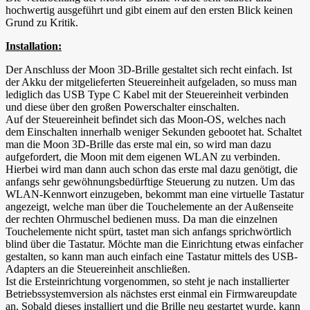
hochwertig ausgeführt und gibt einem auf den ersten Blick keinen
Grund zu Kritik.
Installation:
Der Anschluss der Moon 3D-Brille gestaltet sich recht einfach. Ist
der Akku der mitgelieferten Steuereinheit aufgeladen, so muss man
lediglich das USB Type C Kabel mit der Steuereinheit verbinden
und diese über den großen Powerschalter einschalten.
Auf der Steuereinheit befindet sich das Moon-OS, welches nach
dem Einschalten innerhalb weniger Sekunden gebootet hat. Schaltet
man die Moon 3D-Brille das erste mal ein, so wird man dazu
aufgefordert, die Moon mit dem eigenen WLAN zu verbinden.
Hierbei wird man dann auch schon das erste mal dazu genötigt, die
anfangs sehr gewöhnungsbedürftige Steuerung zu nutzen. Um das
WLAN-Kennwort einzugeben, bekommt man eine virtuelle Tastatur
angezeigt, welche man über die Touchelemente an der Außenseite
der rechten Ohrmuschel bedienen muss. Da man die einzelnen
Touchelemente nicht spürt, tastet man sich anfangs sprichwörtlich
blind über die Tastatur. Möchte man die Einrichtung etwas einfacher
gestalten, so kann man auch einfach eine Tastatur mittels des USB-
Adapters an die Steuereinheit anschließen.
Ist die Ersteinrichtung vorgenommen, so steht je nach installierter
Betriebssystemversion als nächstes erst einmal ein Firmwareupdate
an. Sobald dieses installiert und die Brille neu gestartet wurde, kann