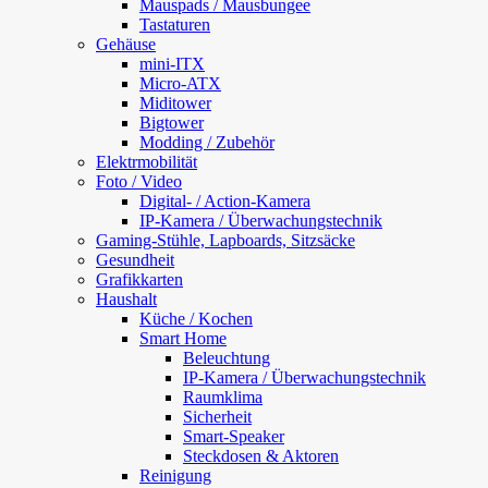
Mauspads / Mausbungee
Tastaturen
Gehäuse
mini-ITX
Micro-ATX
Miditower
Bigtower
Modding / Zubehör
Elektrmobilität
Foto / Video
Digital- / Action-Kamera
IP-Kamera / Überwachungstechnik
Gaming-Stühle, Lapboards, Sitzsäcke
Gesundheit
Grafikkarten
Haushalt
Küche / Kochen
Smart Home
Beleuchtung
IP-Kamera / Überwachungstechnik
Raumklima
Sicherheit
Smart-Speaker
Steckdosen & Aktoren
Reinigung