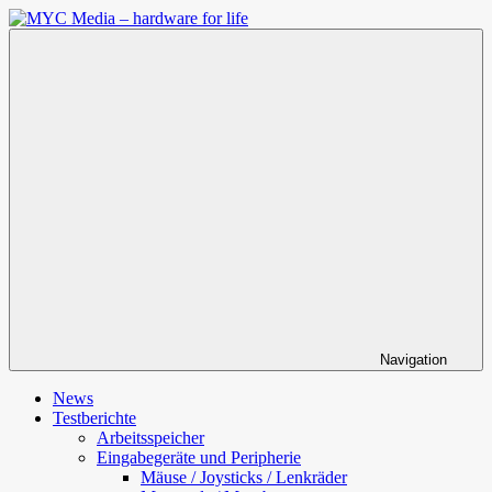
Zum
Inhalt
MYC
springen
Media
–
hardware
for
life
Navigation
News
Testberichte
Arbeitsspeicher
Eingabegeräte und Peripherie
Mäuse / Joysticks / Lenkräder