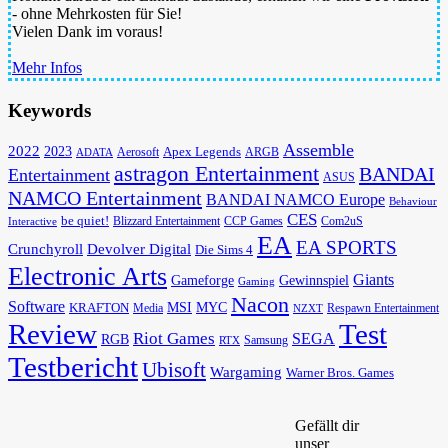
- ohne Mehrkosten für Sie!
Vielen Dank im voraus!
Mehr Infos
Keywords
Assemble
2022
2023
Apex Legends
Aerosoft
ADATA
ARGB
astragon Entertainment
BANDAI
Entertainment
ASUS
NAMCO Entertainment
BANDAI NAMCO Europe
Behaviour
CES
be quiet!
Blizzard Entertainment
CCP Games
Com2uS
Interactive
EA
EA SPORTS
Devolver Digital
Crunchyroll
Die Sims 4
Electronic Arts
Giants
Gameforge
Gewinnspiel
Gaming
Nacon
Software
MSI
KRAFTON
MYC
Media
Respawn Entertainment
NZXT
Review
Test
Riot Games
SEGA
RGB
Samsung
RTX
Testbericht
Ubisoft
Wargaming
Warner Bros. Games
Gefällt dir
unser