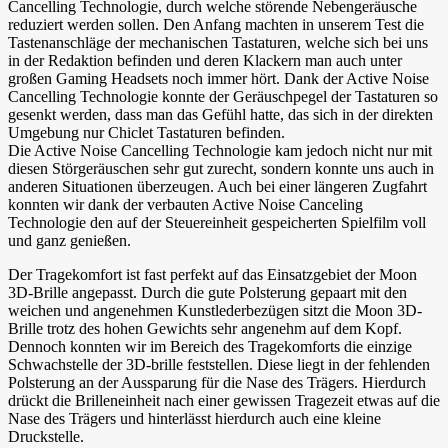
Cancelling Technologie, durch welche störende Nebengeräusche
reduziert werden sollen. Den Anfang machten in unserem Test die
Tastenanschläge der mechanischen Tastaturen, welche sich bei uns
in der Redaktion befinden und deren Klackern man auch unter
großen Gaming Headsets noch immer hört. Dank der Active Noise
Cancelling Technologie konnte der Geräuschpegel der Tastaturen so
gesenkt werden, dass man das Gefühl hatte, das sich in der direkten
Umgebung nur Chiclet Tastaturen befinden.
Die Active Noise Cancelling Technologie kam jedoch nicht nur mit
diesen Störgeräuschen sehr gut zurecht, sondern konnte uns auch in
anderen Situationen überzeugen. Auch bei einer längeren Zugfahrt
konnten wir dank der verbauten Active Noise Canceling
Technologie den auf der Steuereinheit gespeicherten Spielfilm voll
und ganz genießen.
Der Tragekomfort ist fast perfekt auf das Einsatzgebiet der Moon
3D-Brille angepasst. Durch die gute Polsterung gepaart mit den
weichen und angenehmen Kunstlederbezügen sitzt die Moon 3D-
Brille trotz des hohen Gewichts sehr angenehm auf dem Kopf.
Dennoch konnten wir im Bereich des Tragekomforts die einzige
Schwachstelle der 3D-brille feststellen. Diese liegt in der fehlenden
Polsterung an der Aussparung für die Nase des Trägers. Hierdurch
drückt die Brilleneinheit nach einer gewissen Tragezeit etwas auf die
Nase des Trägers und hinterlässt hierdurch auch eine kleine
Druckstelle.