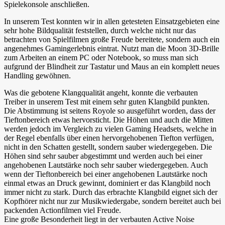
Spielekonsole anschließen.
In unserem Test konnten wir in allen getesteten Einsatzgebieten eine
sehr hohe Bildqualität feststellen, durch welche nicht nur das
betrachten von Spielfilmen große Freude bereitete, sondern auch ein
angenehmes Gamingerlebnis eintrat. Nutzt man die Moon 3D-Brille
zum Arbeiten an einem PC oder Notebook, so muss man sich
aufgrund der Blindheit zur Tastatur und Maus an ein komplett neues
Handling gewöhnen.
Was die gebotene Klangqualität angeht, konnte die verbauten
Treiber in unserem Test mit einem sehr guten Klangbild punkten.
Die Abstimmung ist seitens Royole so ausgeführt worden, dass der
Tieftonbereich etwas hervorsticht. Die Höhen und auch die Mitten
werden jedoch im Vergleich zu vielen Gaming Headsets, welche in
der Regel ebenfalls über einen hervorgehobenen Tiefton verfügen,
nicht in den Schatten gestellt, sondern sauber wiedergegeben. Die
Höhen sind sehr sauber abgestimmt und werden auch bei einer
angehobenen Lautstärke noch sehr sauber wiedergegeben. Auch
wenn der Tieftonbereich bei einer angehobenen Lautstärke noch
einmal etwas an Druck gewinnt, dominiert er das Klangbild noch
immer nicht zu stark. Durch das erbrachte Klangbild eignet sich der
Kopfhörer nicht nur zur Musikwiedergabe, sondern bereitet auch bei
packenden Actionfilmen viel Freude.
Eine große Besonderheit liegt in der verbauten Active Noise