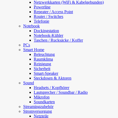
Netzwerkkarten (WiFi & Kabelgebunden)
Powerline
Repeater / Access Point
Router / Switches
Telefonie
Notebook
Dockingstation
Notebook-Kühler
Taschen / Rucksäcke / Koffer
PCs
Smart Home
Beleuchtung
Raumklima
Reinigung
Sicherheit
Smart-Speaker
Steckdosen & Aktoren
Sound
Headsets / Kopfhörer
Lautsprecher / Soundbar / Radio
Mikrofon
Soundkarten
Streamingzubehör
Stromversorgung
Netzteile