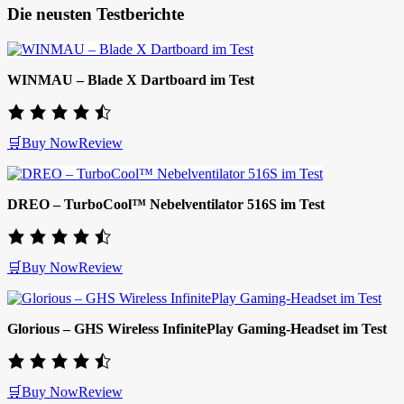
Die neusten Testberichte
WINMAU – Blade X Dartboard im Test
🛒Buy Now
Review
DREO – TurboCool™ Nebelventilator 516S im Test
🛒Buy Now
Review
Glorious – GHS Wireless InfinitePlay Gaming-Headset im Test
🛒Buy Now
Review