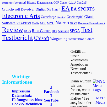
CES
be quiet!
Blizzard Entertainment
CCP Games
Com2uS
Interactive
EA
EA SPORTS
Devolver Digital
Crunchyroll
Die Sims 4
Electronic Arts
Giants
Gameforge
Gewinnspiel
Gaming
Nacon
Software
MSI
KRAFTON
MYC
Media
Respawn Entertainment
NZXT
Review
Test
Riot Games
SEGA
RGB
Samsung
RTX
Testbericht
Ubisoft
Wargaming
Warner Bros. Games
Gefällt dir
unser
kostenloses
Angebot an
News und
Testberichten?
Wichtige
Dann würden
Informationen
wir uns
freuen, wenn
Impressum
Facebook
du uns einen
Datenschutz
MYC
Kaffee / Tee
Haftungsausschluss
YouTube
Media
ausgibst, oder
Cookie-Richtlinien
uns einfach