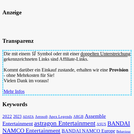
Anzeige
Transparenz
Die mit einem 🛒 Symbol oder mit einer
doppelten Unterstreichung
gekennzeichneten Links sind Affiliate-Links.
Kommt darüber ein Einkauf zustande, erhalten wir eine
Provision
- ohne Mehrkosten für Sie!
Vielen Dank im voraus!
Mehr Infos
Keywords
Assemble
2022
2023
Apex Legends
Aerosoft
ADATA
ARGB
astragon Entertainment
BANDAI
Entertainment
ASUS
NAMCO Entertainment
BANDAI NAMCO Europe
Behaviour