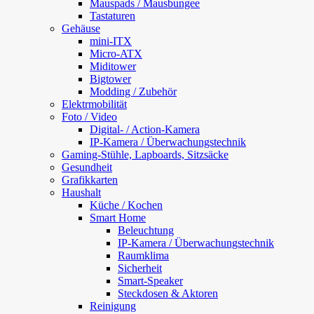
Mauspads / Mausbungee
Tastaturen
Gehäuse
mini-ITX
Micro-ATX
Miditower
Bigtower
Modding / Zubehör
Elektrmobilität
Foto / Video
Digital- / Action-Kamera
IP-Kamera / Überwachungstechnik
Gaming-Stühle, Lapboards, Sitzsäcke
Gesundheit
Grafikkarten
Haushalt
Küche / Kochen
Smart Home
Beleuchtung
IP-Kamera / Überwachungstechnik
Raumklima
Sicherheit
Smart-Speaker
Steckdosen & Aktoren
Reinigung