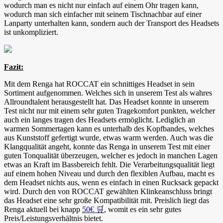
wodurch man es nicht nur einfach auf einem Ohr tragen kann,
wodurch man sich einfacher mit seinem Tischnachbar auf einer
Lanparty unterhalten kann, sondern auch der Transport des Headsets
ist unkompliziert.
Fazit:
Mit dem Renga hat ROCCAT ein schnittiges Headset in sein
Sortiment aufgenommen. Welches sich in unserem Test als wahres
Allroundtalent herausgestellt hat. Das Headset konnte in unserem
Test nicht nur mit einem sehr guten Tragekomfort punkten, welcher
auch ein langes tragen des Headsets ermöglicht. Lediglich an
warmen Sommertagen kann es unterhalb des Kopfbandes, welches
aus Kunststoff gefertigt wurde, etwas warm werden. Auch was die
Klangqualität angeht, konnte das Renga in unserem Test mit einer
guten Tonqualität überzeugen, welcher es jedoch in manchen Lagen
etwas an Kraft im Bassbereich fehlt. Die Verarbeitungsqualität liegt
auf einem hohen Niveau und durch den flexiblen Aufbau, macht es
dem Headset nichts aus, wenn es einfach in einen Rucksack gepackt
wird. Durch den von ROCCAT gewählten Klinkeanschluss bringt
das Headset eine sehr große Kompatibilität mit. Preislich liegt das
Renga aktuell bei knapp
50€ 🛒
, womit es ein sehr gutes
Preis/Leistungsverhältnis bietet.