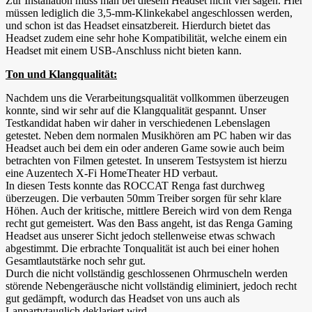
Zur Installation muss man bei diesem Headset nicht viel sagen. Hier
müssen lediglich die 3,5-mm-Klinkekabel angeschlossen werden,
und schon ist das Headset einsatzbereit. Hierdurch bietet das
Headset zudem eine sehr hohe Kompatibilität, welche einem ein
Headset mit einem USB-Anschluss nicht bieten kann.
Ton und Klangqualität:
Nachdem uns die Verarbeitungsqualität vollkommen überzeugen
konnte, sind wir sehr auf die Klangqualität gespannt. Unser
Testkandidat haben wir daher in verschiedenen Lebenslagen
getestet. Neben dem normalen Musikhören am PC haben wir das
Headset auch bei dem ein oder anderen Game sowie auch beim
betrachten von Filmen getestet. In unserem Testsystem ist hierzu
eine Auzentech X-Fi HomeTheater HD verbaut.
In diesen Tests konnte das ROCCAT Renga fast durchweg
überzeugen. Die verbauten 50mm Treiber sorgen für sehr klare
Höhen. Auch der kritische, mittlere Bereich wird von dem Renga
recht gut gemeistert. Was den Bass angeht, ist das Renga Gaming
Headset aus unserer Sicht jedoch stellenweise etwas schwach
abgestimmt. Die erbrachte Tonqualität ist auch bei einer hohen
Gesamtlautstärke noch sehr gut.
Durch die nicht vollständig geschlossenen Ohrmuscheln werden
störende Nebengeräusche nicht vollständig eliminiert, jedoch recht
gut gedämpft, wodurch das Headset von uns auch als
Lanpartytauglich deklariert wird.