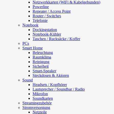
Netzwerkkarten (WiFi & Kabelgebunden)
Powerline
Repeater / Access Point
Router / Switches
Telefonie
Notebook
Dockingstation
Notebook-Kühler
Taschen / Rucksäcke / Koffer
PCs
Smart Home
Beleuchtung
Raumklima
Reinigung
Sicherheit
Smart-Speaker
Steckdosen & Aktoren
Sound
Headsets / Kopfhörer
Lautsprecher / Soundbar / Radio
Mikrofon
Soundkarten
Streamingzubehör
Stromversorgung
Netzteile