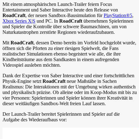
Mit einem atmosphärischen Launch-Trailer feiern Focus
Entertainment und Saber Interactive heute den Release von
RoadCraft
, der neuen Sandbox-Bausimulation für
PlayStation®5
,
Xbox Series X|S
und PC. In
RoadCraft
übernehmen Spielerinnen
und Spieler die Kontrolle über schwere Baumaschinen, um von
Naturkatastrophen zerstörte Regionen wiederaufzubauen.
Mit
RoadCraft
, dessen Demo bereits im Vorfeld hochgelobt wurde,
öffnen sich die Pforten zu einer riesigen Spielwelt, die Fans
realistischer Simulationen ebenso begeistert wie alle, die ihre
Kindheitsträume aus dem Sandkasten in einem aufregenden
Videospiel ausleben möchten.
Dank der Expertise von Saber Interactive und einer fortschrittlichen
Physik-Engine setzt
RoadCraft
neue Maßstäbe in Sachen
Realismus: Die Interaktionen mit der Umgebung wirken authentisch
und physikalisch präzise. Ob alleine oder im Koop-Modus mit bis zu
vier Personen: Spielerinnen und Spieler können ihrer Kreativität in
dieser weitläufigen Sandbox-Welt freien Lauf lassen.
Der Launch-Trailer bereitet Spielerinnen und Spieler auf die
Aufgabe des Wiederaufbaus vor: