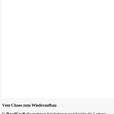
Vom Chaos zum Wiederaufbau
In
RoadCraft
übernehmen Spielerinnen und Spieler die Leitung