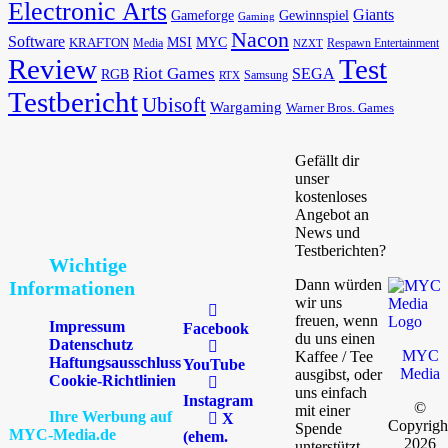
Electronic Arts
Giants
Gameforge
Gewinnspiel
Gaming
Nacon
Software
MSI
KRAFTON
MYC
Media
Respawn Entertainment
NZXT
Review
Test
Riot Games
SEGA
RGB
Samsung
RTX
Testbericht
Ubisoft
Wargaming
Warner Bros. Games
Gefällt dir
unser
kostenloses
Angebot an
News und
Testberichten?
Wichtige
Dann würden
Informationen
wir uns
freuen, wenn
Impressum
Facebook
du uns einen
Datenschutz
MYC
Kaffee / Tee
Haftungsausschluss
YouTube
Media
ausgibst, oder
Cookie-Richtlinien
uns einfach
Instagram
©
mit einer
Ihre Werbung auf
X
Copyrigh
Spende
MYC-Media.de
(ehem.
2026
unterstützt.