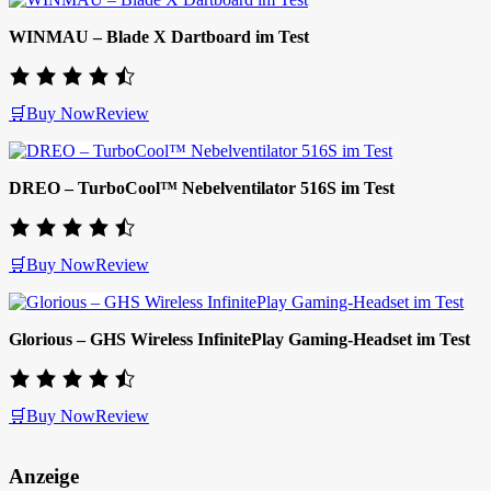
WINMAU – Blade X Dartboard im Test
🛒Buy Now
Review
DREO – TurboCool™ Nebelventilator 516S im Test
🛒Buy Now
Review
Glorious – GHS Wireless InfinitePlay Gaming-Headset im Test
🛒Buy Now
Review
Anzeige