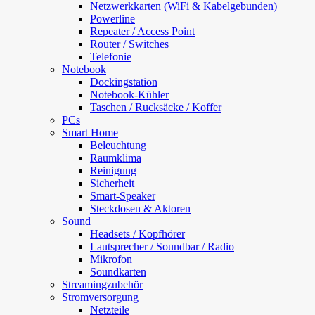
Netzwerkkarten (WiFi & Kabelgebunden)
Powerline
Repeater / Access Point
Router / Switches
Telefonie
Notebook
Dockingstation
Notebook-Kühler
Taschen / Rucksäcke / Koffer
PCs
Smart Home
Beleuchtung
Raumklima
Reinigung
Sicherheit
Smart-Speaker
Steckdosen & Aktoren
Sound
Headsets / Kopfhörer
Lautsprecher / Soundbar / Radio
Mikrofon
Soundkarten
Streamingzubehör
Stromversorgung
Netzteile