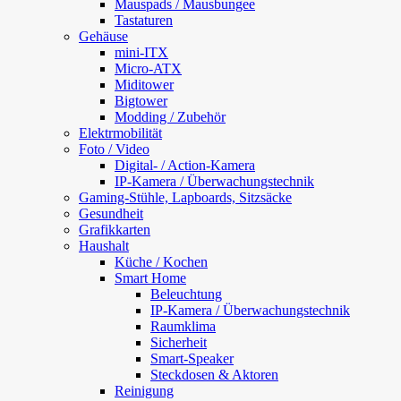
Mauspads / Mausbungee
Tastaturen
Gehäuse
mini-ITX
Micro-ATX
Miditower
Bigtower
Modding / Zubehör
Elektrmobilität
Foto / Video
Digital- / Action-Kamera
IP-Kamera / Überwachungstechnik
Gaming-Stühle, Lapboards, Sitzsäcke
Gesundheit
Grafikkarten
Haushalt
Küche / Kochen
Smart Home
Beleuchtung
IP-Kamera / Überwachungstechnik
Raumklima
Sicherheit
Smart-Speaker
Steckdosen & Aktoren
Reinigung