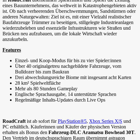
eines Bauunternehmens, das weltweit in Katastrophengebieten aktiv
ist. Ob nach verheerenden Überschwemmungen, Sandstürmen oder
anderen Naturgewalten: Ziel ist es, mit einer Vielzahl realistischer
Baufahrzeuge Trümmer zu beseitigen, stillgelegte Industrieanlagen
wiederzubeleben und essenzielle Infrastrukturen wie Straßen und
Brücken neu aufzubauen, um die lokale Wirtschaft wieder
anzukurbeln.
Features
Einzel- und Koop-Modus für bis zu vier Spieler:innen
Über 40 originalgetreu nachgebildete Fahrzeuge, vom
Bulldozer bis zum Baukran
Drei abwechslungsreiche Biome mit insgesamt acht Karten
28 km² Spielweltfläche
Mehr als 80 Stunden Gameplay
Englische Sprachausgabe, 14 unterstützte Sprachen
Regelmäßige Inhalts-Updates durch Live Ops
RoadCraft
ist ab sofort für
PlayStation®5
,
Xbox Series X|S
und
PC erhältlich. Käuferinnen und Käufer der physischen Version
erhalten als Bonus den
Fahrzeug-DLC Aramatsu Bowhead 30T
.
Den Vertrieb im deutschsprachigen Raum übernimmt astragon