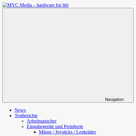
Zum
Inhalt
MYC
springen
Media
–
hardware
for
life
Navigation
News
Testberichte
Arbeitsspeicher
Eingabegeräte und Peripherie
Mäuse / Joysticks / Lenkräder