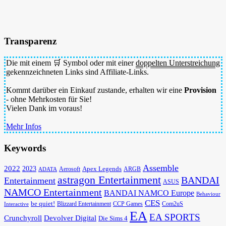
Transparenz
Die mit einem 🛒 Symbol oder mit einer
doppelten Unterstreichung
gekennzeichneten Links sind Affiliate-Links.
Kommt darüber ein Einkauf zustande, erhalten wir eine
Provision
- ohne Mehrkosten für Sie!
Vielen Dank im voraus!
Mehr Infos
Keywords
Assemble
2022
2023
Apex Legends
Aerosoft
ADATA
ARGB
astragon Entertainment
BANDAI
Entertainment
ASUS
NAMCO Entertainment
BANDAI NAMCO Europe
Behaviour
CES
be quiet!
Blizzard Entertainment
CCP Games
Com2uS
Interactive
EA
EA SPORTS
Devolver Digital
Crunchyroll
Die Sims 4