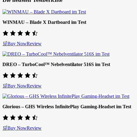
WINMAU – Blade X Dartboard im Test
🛒Buy Now
Review
DREO – TurboCool™ Nebelventilator 516S im Test
🛒Buy Now
Review
Glorious – GHS Wireless InfinitePlay Gaming-Headset im Test
🛒Buy Now
Review