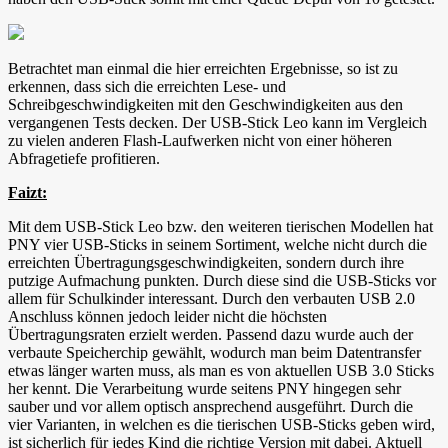
Betrachtet man einmal die hier erreichten Ergebnisse, so ist zu
erkennen, dass sich die erreichten Lese- und
Schreibgeschwindigkeiten mit den Geschwindigkeiten aus den
vergangenen Tests decken. Der USB-Stick Leo kann im Vergleich
zu vielen anderen Flash-Laufwerken nicht von einer höheren
Abfragetiefe profitieren.
Faizt:
Mit dem USB-Stick Leo bzw. den weiteren tierischen Modellen hat
PNY vier USB-Sticks in seinem Sortiment, welche nicht durch die
erreichten Übertragungsgeschwindigkeiten, sondern durch ihre
putzige Aufmachung punkten. Durch diese sind die USB-Sticks vor
allem für Schulkinder interessant. Durch den verbauten USB 2.0
Anschluss können jedoch leider nicht die höchsten
Übertragungsraten erzielt werden. Passend dazu wurde auch der
verbaute Speicherchip gewählt, wodurch man beim Datentransfer
etwas länger warten muss, als man es von aktuellen USB 3.0 Sticks
her kennt. Die Verarbeitung wurde seitens PNY hingegen sehr
sauber und vor allem optisch ansprechend ausgeführt. Durch die
vier Varianten, in welchen es die tierischen USB-Sticks geben wird,
ist sicherlich für jedes Kind die richtige Version mit dabei. Aktuell