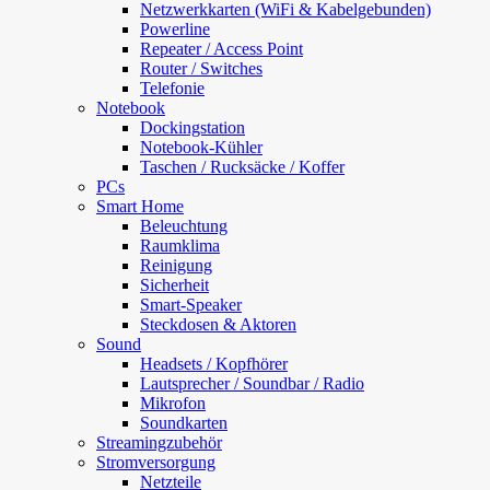
Netzwerkkarten (WiFi & Kabelgebunden)
Powerline
Repeater / Access Point
Router / Switches
Telefonie
Notebook
Dockingstation
Notebook-Kühler
Taschen / Rucksäcke / Koffer
PCs
Smart Home
Beleuchtung
Raumklima
Reinigung
Sicherheit
Smart-Speaker
Steckdosen & Aktoren
Sound
Headsets / Kopfhörer
Lautsprecher / Soundbar / Radio
Mikrofon
Soundkarten
Streamingzubehör
Stromversorgung
Netzteile