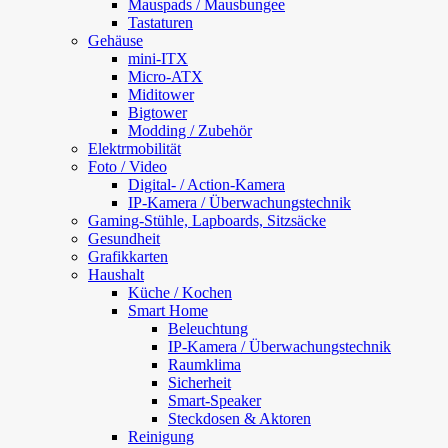
Mauspads / Mausbungee
Tastaturen
Gehäuse
mini-ITX
Micro-ATX
Miditower
Bigtower
Modding / Zubehör
Elektrmobilität
Foto / Video
Digital- / Action-Kamera
IP-Kamera / Überwachungstechnik
Gaming-Stühle, Lapboards, Sitzsäcke
Gesundheit
Grafikkarten
Haushalt
Küche / Kochen
Smart Home
Beleuchtung
IP-Kamera / Überwachungstechnik
Raumklima
Sicherheit
Smart-Speaker
Steckdosen & Aktoren
Reinigung