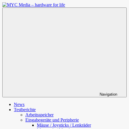
Zum
Inhalt
MYC
springen
Media
–
hardware
for
life
Navigation
News
Testberichte
Arbeitsspeicher
Eingabegeräte und Peripherie
Mäuse / Joysticks / Lenkräder