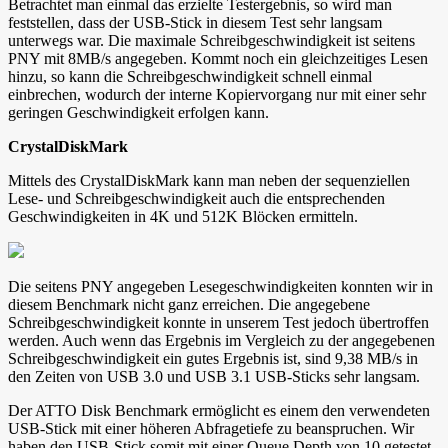
Betrachtet man einmal das erzielte Testergebnis, so wird man
feststellen, dass der USB-Stick in diesem Test sehr langsam
unterwegs war. Die maximale Schreibgeschwindigkeit ist seitens
PNY mit 8MB/s angegeben. Kommt noch ein gleichzeitiges Lesen
hinzu, so kann die Schreibgeschwindigkeit schnell einmal
einbrechen, wodurch der interne Kopiervorgang nur mit einer sehr
geringen Geschwindigkeit erfolgen kann.
CrystalDiskMark
Mittels des CrystalDiskMark kann man neben der sequenziellen
Lese- und Schreibgeschwindigkeit auch die entsprechenden
Geschwindigkeiten in 4K und 512K Blöcken ermitteln.
Die seitens PNY angegeben Lesegeschwindigkeiten konnten wir in
diesem Benchmark nicht ganz erreichen. Die angegebene
Schreibgeschwindigkeit konnte in unserem Test jedoch übertroffen
werden. Auch wenn das Ergebnis im Vergleich zu der angegebenen
Schreibgeschwindigkeit ein gutes Ergebnis ist, sind 9,38 MB/s in
den Zeiten von USB 3.0 und USB 3.1 USB-Sticks sehr langsam.
Der ATTO Disk Benchmark ermöglicht es einem den verwendeten
USB-Stick mit einer höheren Abfragetiefe zu beanspruchen. Wir
haben den USB-Stick somit mit einer Queue Depth von 10 getestet.