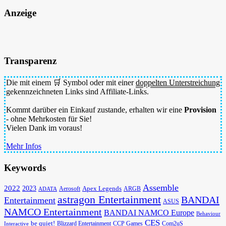
Anzeige
Transparenz
Die mit einem 🛒 Symbol oder mit einer
doppelten Unterstreichung
gekennzeichneten Links sind Affiliate-Links.
Kommt darüber ein Einkauf zustande, erhalten wir eine
Provision
- ohne Mehrkosten für Sie!
Vielen Dank im voraus!
Mehr Infos
Keywords
Assemble
2022
2023
Apex Legends
Aerosoft
ADATA
ARGB
astragon Entertainment
BANDAI
Entertainment
ASUS
NAMCO Entertainment
BANDAI NAMCO Europe
Behaviour
CES
be quiet!
Blizzard Entertainment
CCP Games
Com2uS
Interactive