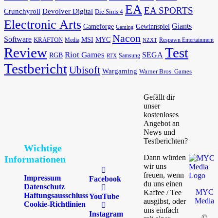
EA
EA SPORTS
Devolver Digital
Crunchyroll
Die Sims 4
Electronic Arts
Giants
Gameforge
Gewinnspiel
Gaming
Nacon
Software
MSI
KRAFTON
MYC
Media
Respawn Entertainment
NZXT
Review
Test
Riot Games
SEGA
RGB
Samsung
RTX
Testbericht
Ubisoft
Wargaming
Warner Bros. Games
Gefällt dir
unser
kostenloses
Angebot an
News und
Testberichten?
Wichtige
Dann würden
Informationen
wir uns
freuen, wenn
Impressum
Facebook
du uns einen
Datenschutz
MYC
Kaffee / Tee
Haftungsausschluss
YouTube
Media
ausgibst, oder
Cookie-Richtlinien
uns einfach
Instagram
©