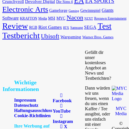
EA
EA SPORTS
Devolver Digital
Crunchyroll
Die Sims 4
Electronic Arts
Giants
Gameforge
Gewinnspiel
Gaming
Nacon
Software
MSI
KRAFTON
MYC
Media
Respawn Entertainment
NZXT
Review
Test
Riot Games
SEGA
RGB
Samsung
RTX
Testbericht
Ubisoft
Wargaming
Warner Bros. Games
Gefällt dir
unser
kostenloses
Angebot an
News und
Testberichten?
Wichtige
Dann würden
Informationen
wir uns
freuen, wenn
Impressum
Facebook
du uns einen
Datenschutz
MYC
Kaffee / Tee
Haftungsausschluss
YouTube
Media
ausgibst, oder
Cookie-Richtlinien
uns einfach
Instagram
©
mit einer
Ihre Werbung auf
X
Copyrigh