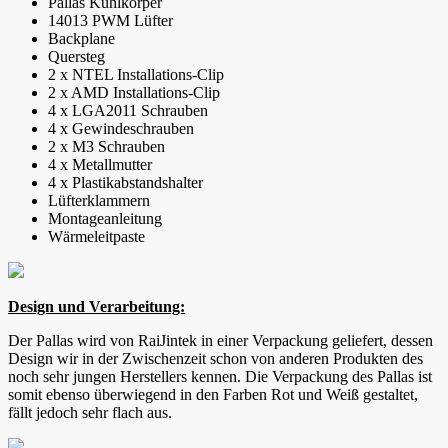
Pallas Kühlkörper
14013 PWM Lüfter
Backplane
Quersteg
2 x NTEL Installations-Clip
2 x AMD Installations-Clip
4 x LGA2011 Schrauben
4 x Gewindeschrauben
2 x M3 Schrauben
4 x Metallmutter
4 x Plastikabstandshalter
Lüfterklammern
Montageanleitung
Wärmeleitpaste
Design und Verarbeitung:
Der Pallas wird von RaiJintek in einer Verpackung geliefert, dessen
Design wir in der Zwischenzeit schon von anderen Produkten des
noch sehr jungen Herstellers kennen. Die Verpackung des Pallas ist
somit ebenso überwiegend in den Farben Rot und Weiß gestaltet,
fällt jedoch sehr flach aus.