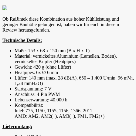
Ob RaiJintek diese Kombination aus hoher Kühlleistung und
geringer Bauhöhe gelungen ist, haben wir für euch in diesem
Review herausgefunden.
Technische Details:
Maße: 153 x 68 x 150 mm (B x H x T)
Material: vernickeltes Aluminium (Lamellen, Boden),
vernickeltes Kupfer (Heatpipes)
Gewicht: 420 g (ohne Lüfter)
Heatpipes: 6x Ø 6 mm
Lüfter: 140 mm (max. 28 dB(A), 650 – 1.400 U/min, 96 m³/h,
1,24 mmH2O)
Startspannung: 7 V
Anschluss: 4-Pin PWM
Lebenserwartung: 40.000 h
Kompatibilität:
Intel: 775, 1150, 1155, 1156, 1366, 2011
AMD: AM2, AM2(+), AM3(+), FM1, FM2(+)
Lieferumfang: