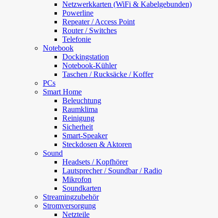
Netzwerkkarten (WiFi & Kabelgebunden)
Powerline
Repeater / Access Point
Router / Switches
Telefonie
Notebook
Dockingstation
Notebook-Kühler
Taschen / Rucksäcke / Koffer
PCs
Smart Home
Beleuchtung
Raumklima
Reinigung
Sicherheit
Smart-Speaker
Steckdosen & Aktoren
Sound
Headsets / Kopfhörer
Lautsprecher / Soundbar / Radio
Mikrofon
Soundkarten
Streamingzubehör
Stromversorgung
Netzteile