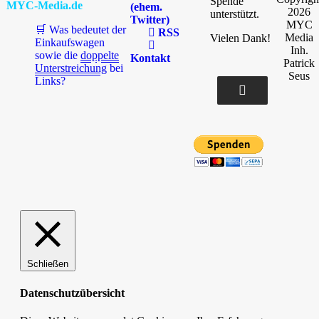
Spende
MYC-Media.de
(ehem.
2026
unterstützt.
Twitter)
MYC
🛒 Was bedeutet der
RSS
Media
Vielen Dank!
Einkaufswagen
Inh.
sowie die
doppelte
Kontakt
Patrick
Unterstreichung
bei
Seus
Links?
Schließen
Datenschutzübersicht