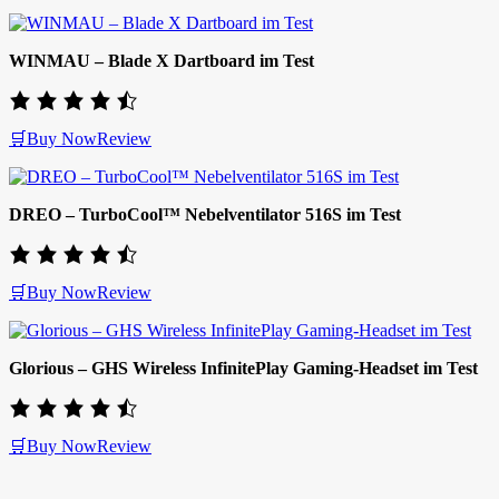
WINMAU – Blade X Dartboard im Test
🛒Buy Now
Review
DREO – TurboCool™ Nebelventilator 516S im Test
🛒Buy Now
Review
Glorious – GHS Wireless InfinitePlay Gaming-Headset im Test
🛒Buy Now
Review