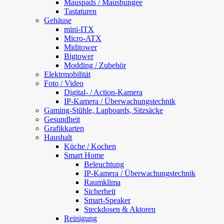
Mauspads / Mausbungee
Tastaturen
Gehäuse
mini-ITX
Micro-ATX
Miditower
Bigtower
Modding / Zubehör
Elektrmobilität
Foto / Video
Digital- / Action-Kamera
IP-Kamera / Überwachungstechnik
Gaming-Stühle, Lapboards, Sitzsäcke
Gesundheit
Grafikkarten
Haushalt
Küche / Kochen
Smart Home
Beleuchtung
IP-Kamera / Überwachungstechnik
Raumklima
Sicherheit
Smart-Speaker
Steckdosen & Aktoren
Reinigung