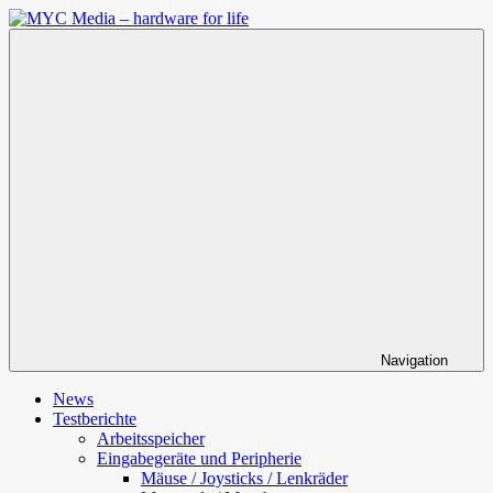
Zum
Inhalt
MYC
springen
Media
–
hardware
for
life
Navigation
News
Testberichte
Arbeitsspeicher
Eingabegeräte und Peripherie
Mäuse / Joysticks / Lenkräder