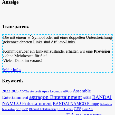
Anzeige
Transparenz
Die mit einem 🛒 Symbol oder mit einer
doppelten Unterstreichung
gekennzeichneten Links sind Affiliate-Links.
Kommt darüber ein Einkauf zustande, erhalten wir eine
Provision
- ohne Mehrkosten für Sie!
Vielen Dank im voraus!
Mehr Infos
Keywords
Assemble
2022
2023
Apex Legends
Aerosoft
ADATA
ARGB
astragon Entertainment
BANDAI
Entertainment
ASUS
NAMCO Entertainment
BANDAI NAMCO Europe
Behaviour
CES
be quiet!
Blizzard Entertainment
CCP Games
Com2uS
Interactive