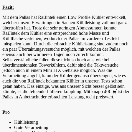
Fazit:
Mit dem Pallas hat RaiJintek einen Low-Profile-Kühler entwickelt,
welcher unsere Erwartungen in Sachen Kühlleistung voll und ganz
übertroffen hat. Trotz der sehr geringen Abmessungen konnte
RaiJintek dem Kühler eine entsprechend hohe Masse und
Kühlfläche verleihen, wodurch der Pallas im vorderen Testfeld
mitspielen kann. Durch die erbrachte Kühlleistung sind zudem noch
ein paar Übertaktungsversuche möglich, mit welchen der Pallas
ebenso auch bei wärmeren Tagen noch zurechtkommt.
Selbstverständliche fallen diese nicht so hoch aus, wie bei
überdimensionalen Towerkühlern, dafür sind die Taktversuche
jedoch auch in einem Mini-ITX Gehäuse möglich. Was die
Verarbeitung angeht, kann der Kühler genauso überzeugen, wie es
auch die von RaiJintek bekannten Kühler in unseren Tests schon
getan haben. Das einzige, was aus unserer Sicht besser gelöst sein
könnte, ist die fehlende Lüfterentkopplung. Mit knapp 40€ 🛒 ist der
Pallas in Anbetracht der erbrachten Leistung recht preiswert.
Pro
Kühlleistung
Gute Verarbeitung