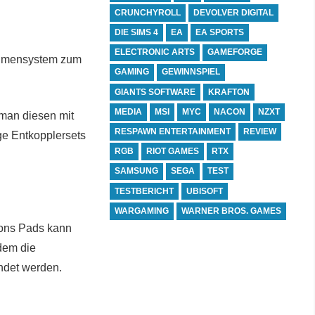
CRUNCHYROLL
DEVOLVER DIGITAL
DIE SIMS 4
EA
EA SPORTS
ELECTRONIC ARTS
GAMEFORGE
ahmensystem zum
GAMING
GEWINNSPIEL
GIANTS SOFTWARE
KRAFTON
MEDIA
MSI
MYC
NACON
NZXT
man diesen mit
RESPAWN ENTERTAINMENT
REVIEW
ge Entkopplersets
RGB
RIOT GAMES
RTX
SAMSUNG
SEGA
TEST
TESTBERICHT
UBISOFT
WARGAMING
WARNER BROS. GAMES
ions Pads kann
dem die
ndet werden.