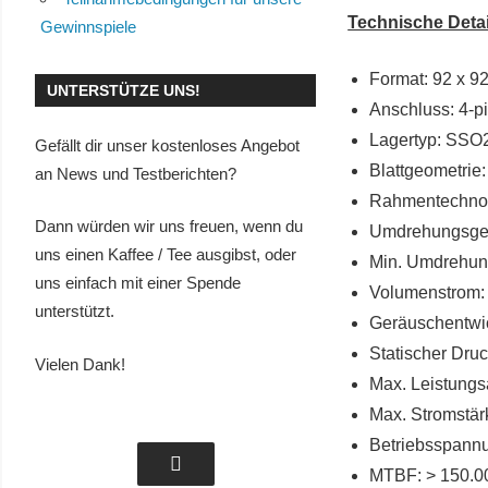
Technische Detai
Gewinnspiele
Format: 92 x 9
UNTERSTÜTZE UNS!
Anschluss: 4-
Lagertyp: SSO
Gefällt dir unser kostenloses Angebot
Blattgeometrie
an News und Testberichten?
Rahmentechnol
Dann würden wir uns freuen, wenn du
Umdrehungsges
uns einen Kaffee / Tee ausgibst, oder
Min. Umdrehun
uns einfach mit einer Spende
Volumenstrom: 
unterstützt.
Geräuschentwic
Statischer Dru
Vielen Dank!
Max. Leistung
Max. Stromstär
Betriebsspann
MTBF: > 150.0