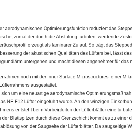
ser aerodynamischen Optimierungsfunktion reduziert das Steppe
usche, zumal der durch die Abstufung turbulent werdende Zustr
räuschprofil erzeugt als laminarer Zulauf. So trägt das Stepped
rbesserung der akustischen Qualitäten des Lüfters bei, lässt d
ergrundlärm untergehen und macht diesen angenehmer für das 
errahmen noch mit der Inner Surface Microstructures, einer Mikr
Lüfterrahmens ausgestattet.
s sich um eine neuartige aerodynamische Optimierungsmaßnahm
uas NF-F12 Lüfter eingeführt wurde. An den winzigen Einkerbu
mens entsteht beim Vorbeigleiten der Lüfterblätter eine turbul
der Blattspitzen durch diese Grenzschicht kommt es zu einer d
lablösung von der Saugseite der Lüfterblätter. Da saugseitige 