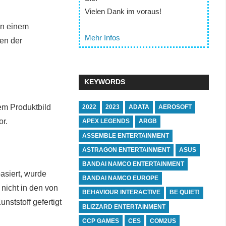
Vielen Dank im voraus!
in einem
Mehr Infos
en der
KEYWORDS
em Produktbild
2022
2023
ADATA
AEROSOFT
or.
APEX LEGENDS
ARGB
ASSEMBLE ENTERTAINMENT
ASTRAGON ENTERTAINMENT
ASUS
BANDAI NAMCO ENTERTAINMENT
siert, wurde
BANDAI NAMCO EUROPE
nicht in den von
BEHAVIOUR INTERACTIVE
BE QUIET!
ststoff gefertigt
BLIZZARD ENTERTAINMENT
CCP GAMES
CES
COM2US