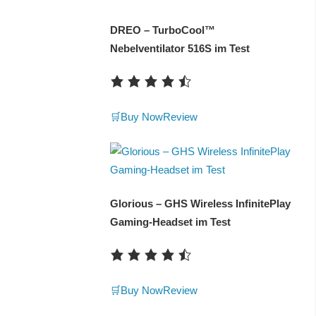
DREO – TurboCool™
Nebelventilator 516S im Test
🛒Buy Now
Review
Glorious – GHS Wireless InfinitePlay
Gaming-Headset im Test
🛒Buy Now
Review