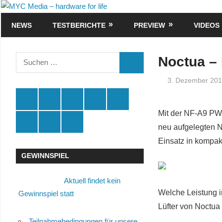
Zum
MYC
Inhalt
NEWS
TESTBERICHTE
PREVIEW
VIDEOS
Media
springen
–
Suchen
Noctua –
SUCHEN
nach:
hardware
3. Dezember 20
for
Spende
Facebook
Youtube
Instagram
X
Mit der NF-A9 PW
life
Amazon
RSS
Kontakt
neu aufgelegten N
🛒
Einsatz in kompak
GEWINNSPIEL
Aktuell findet kein
Welche Leistung 
Gewinnspiel statt
Lüfter von Noctua 
Teilnahmebedingungen für unsere