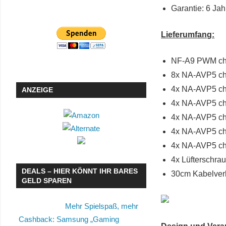
Garantie: 6 Jah
Lieferumfang:
NF-A9 PWM ch
8x NA-AVP5 chr
4x NA-AVP5 chr
ANZEIGE
4x NA-AVP5 ch
4x NA-AVP5 chr
4x NA-AVP5 chr
4x NA-AVP5 chr
4x Lüfterschra
DEALS – HIER KÖNNT IHR BARES
30cm Kabelver
GELD SPAREN
Mehr Spielspaß, mehr
Cashback: Samsung „Gaming