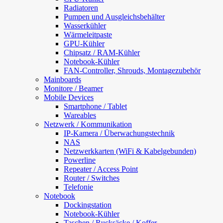
Radiatoren
Pumpen und Ausgleichsbehälter
Wasserkühler
Wärmeleitpaste
GPU-Kühler
Chipsatz / RAM-Kühler
Notebook-Kühler
FAN-Controller, Shrouds, Montagezubehör
Mainboards
Monitore / Beamer
Mobile Devices
Smartphone / Tablet
Wareables
Netzwerk / Kommunikation
IP-Kamera / Überwachungstechnik
NAS
Netzwerkkarten (WiFi & Kabelgebunden)
Powerline
Repeater / Access Point
Router / Switches
Telefonie
Notebook
Dockingstation
Notebook-Kühler
Taschen / Rucksäcke / Koffer