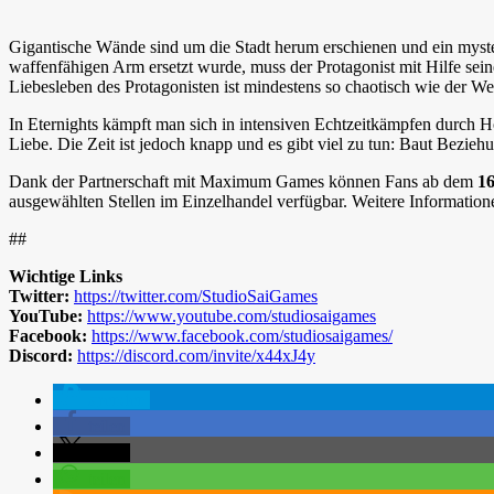
Gigantische Wände sind um die Stadt herum erschienen und ein myst
waffenfähigen Arm ersetzt wurde, muss der Protagonist mit Hilfe sein
Liebesleben des Protagonisten ist mindestens so chaotisch wie der W
In Eternights kämpft man sich in intensiven Echtzeitkämpfen durch H
Liebe. Die Zeit ist jedoch knapp und es gibt viel zu tun: Baut Beziehun
Dank der Partnerschaft mit Maximum Games können Fans ab dem
1
ausgewählten Stellen im Einzelhandel verfügbar. Weitere Information
##
Wichtige Links
Twitter:
https://twitter.com/StudioSaiGames
YouTube:
https://www.youtube.com/studiosaigames
Facebook:
https://www.facebook.com/studiosaigames/
Discord:
https://discord.com/invite/x44xJ4y
spenden
teilen
teilen
teilen