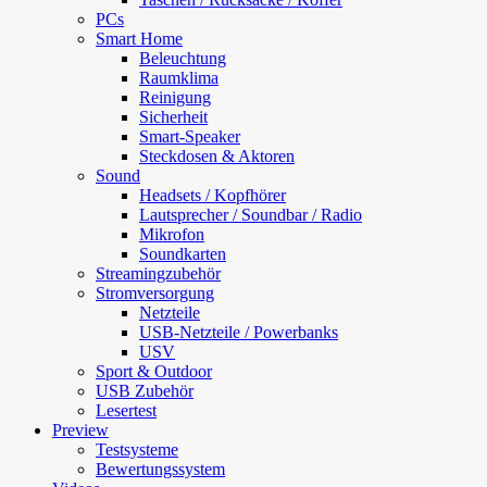
PCs
Smart Home
Beleuchtung
Raumklima
Reinigung
Sicherheit
Smart-Speaker
Steckdosen & Aktoren
Sound
Headsets / Kopfhörer
Lautsprecher / Soundbar / Radio
Mikrofon
Soundkarten
Streamingzubehör
Stromversorgung
Netzteile
USB-Netzteile / Powerbanks
USV
Sport & Outdoor
USB Zubehör
Lesertest
Preview
Testsysteme
Bewertungssystem