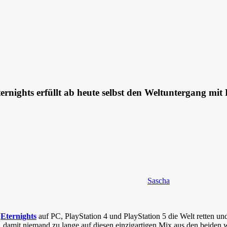
ernights erfüllt ab heute selbst den Weltuntergang mi
Sascha
m
Eternights
auf PC, PlayStation 4 und PlayStation 5 die Welt retten und
 damit niemand zu lange auf diesen einzigartigen Mix aus den beide