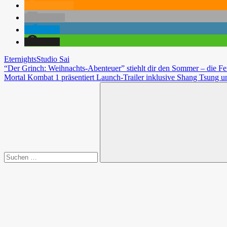
RSS-feed
E-Mail
teilen
teilen
Eternights
Studio Sai
Beitragsnavigation
Vorheriger
“Der Grinch: Weihnachts-Abenteuer” stiehlt dir den Sommer – die Fe
Beitrag:
Nächster
Mortal Kombat 1 präsentiert Launch-Trailer inklusive Shang Tsung 
Beitrag:
Suchen
nach:
Suchen
Spende