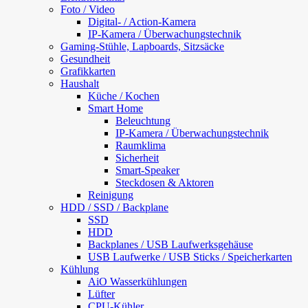
Foto / Video
Digital- / Action-Kamera
IP-Kamera / Überwachungstechnik
Gaming-Stühle, Lapboards, Sitzsäcke
Gesundheit
Grafikkarten
Haushalt
Küche / Kochen
Smart Home
Beleuchtung
IP-Kamera / Überwachungstechnik
Raumklima
Sicherheit
Smart-Speaker
Steckdosen & Aktoren
Reinigung
HDD / SSD / Backplane
SSD
HDD
Backplanes / USB Laufwerksgehäuse
USB Laufwerke / USB Sticks / Speicherkarten
Kühlung
AiO Wasserkühlungen
Lüfter
CPU-Kühler