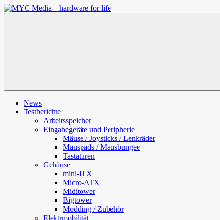
Zum
Inhalt
MYC
springen
Media
–
hardware
for
life
News
Testberichte
Arbeitsspeicher
Eingabegeräte und Peripherie
Mäuse / Joysticks / Lenkräder
Mauspads / Mausbungee
Tastaturen
Gehäuse
mini-ITX
Micro-ATX
Miditower
Bigtower
Modding / Zubehör
Elektrmobilität