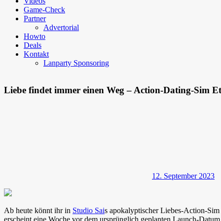
Videos
Game-Check
Partner
Advertorial
Howto
Deals
Kontakt
Lanparty Sponsoring
Liebe findet immer einen Weg – Action-Dating-Sim Et
12. September 2023
Ab heute könnt ihr in
Studio Sai
s apokalyptischer Liebes-Action-Si
erscheint eine Woche vor dem ursprünglich geplanten Launch-Datum,