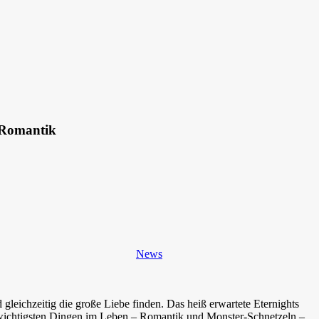
t Romantik
News
 gleichzeitig die große Liebe finden. Das heiß erwartete Eternights
n wichtigsten Dingen im Leben – Romantik und Monster-Schnetzeln –