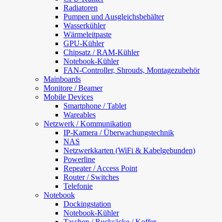
Radiatoren
Pumpen und Ausgleichsbehälter
Wasserkühler
Wärmeleitpaste
GPU-Kühler
Chipsatz / RAM-Kühler
Notebook-Kühler
FAN-Controller, Shrouds, Montagezubehör
Mainboards
Monitore / Beamer
Mobile Devices
Smartphone / Tablet
Wareables
Netzwerk / Kommunikation
IP-Kamera / Überwachungstechnik
NAS
Netzwerkkarten (WiFi & Kabelgebunden)
Powerline
Repeater / Access Point
Router / Switches
Telefonie
Notebook
Dockingstation
Notebook-Kühler
Taschen / Rucksäcke / Koffer