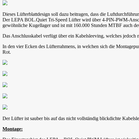
Dieses Lüfterblattdesign soll dazu beitragen, dass die Luftdurchführu
Der LEPA BOL.Quiet Tri-Speed Lüfter wird über 4-PIN-PWM-Anschluss 
gewöhnliche Kugellager und ist mit 160.000 Stunden MTBF auch deut
Das Anschlusskabel verfügt über ein Kabelsleeving, welches jedoch 
In den vier Ecken des Lüfterrahmens, in welchen sich die Montagep
Rot.
Der Lüfter ist sauber bis auf das nicht vollständig blickdichte Kabels
Montage: