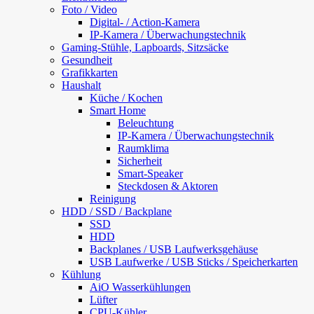
Foto / Video
Digital- / Action-Kamera
IP-Kamera / Überwachungstechnik
Gaming-Stühle, Lapboards, Sitzsäcke
Gesundheit
Grafikkarten
Haushalt
Küche / Kochen
Smart Home
Beleuchtung
IP-Kamera / Überwachungstechnik
Raumklima
Sicherheit
Smart-Speaker
Steckdosen & Aktoren
Reinigung
HDD / SSD / Backplane
SSD
HDD
Backplanes / USB Laufwerksgehäuse
USB Laufwerke / USB Sticks / Speicherkarten
Kühlung
AiO Wasserkühlungen
Lüfter
CPU-Kühler