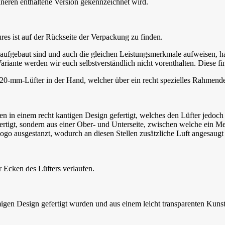
nneren enthaltene Version gekennzeichnet wird.
ures ist auf der Rückseite der Verpackung zu finden.
h aufgebaut sind und auch die gleichen Leistungsmerkmale aufweisen, 
ariante werden wir euch selbstverständlich nicht vorenthalten. Diese fin
20-mm-Lüfter in der Hand, welcher über ein recht spezielles Rahmende
n einem recht kantigen Design gefertigt, welches den Lüfter jedoch r
tigt, sondern aus einer Ober- und Unterseite, zwischen welche ein Met
 ausgestanzt, wodurch an diesen Stellen zusätzliche Luft angesaugt w
er Ecken des Lüfters verlaufen.
migen Design gefertigt wurden und aus einem leicht transparenten Kunsts