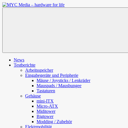
Zum
Inhalt
MYC
springen
Media
–
hardware
for
life
News
Testberichte
Arbeitsspeicher
Eingabegeräte und Peripherie
Mäuse / Joysticks / Lenkräder
Mauspads / Mausbungee
Tastaturen
Gehäuse
mini-ITX
Micro-ATX
Miditower
Bigtower
Modding / Zubehör
Elektrmobilität