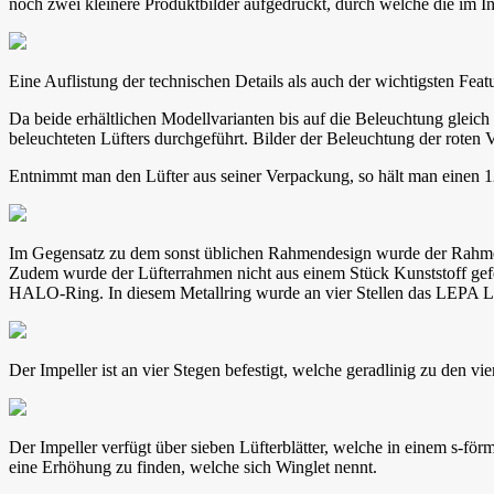
noch zwei kleinere Produktbilder aufgedruckt, durch welche die im I
Eine Auflistung der technischen Details als auch der wichtigsten Feat
Da beide erhältlichen Modellvarianten bis auf die Beleuchtung gleic
beleuchteten Lüfters durchgeführt. Bilder der Beleuchtung der roten V
Entnimmt man den Lüfter aus seiner Verpackung, so hält man einen 1
Im Gegensatz zu dem sonst üblichen Rahmendesign wurde der Rahmen i
Zudem wurde der Lüfterrahmen nicht aus einem Stück Kunststoff gefer
HALO-Ring. In diesem Metallring wurde an vier Stellen das LEPA Logo
Der Impeller ist an vier Stegen befestigt, welche geradlinig zu den vi
Der Impeller verfügt über sieben Lüfterblätter, welche in einem s-för
eine Erhöhung zu finden, welche sich Winglet nennt.