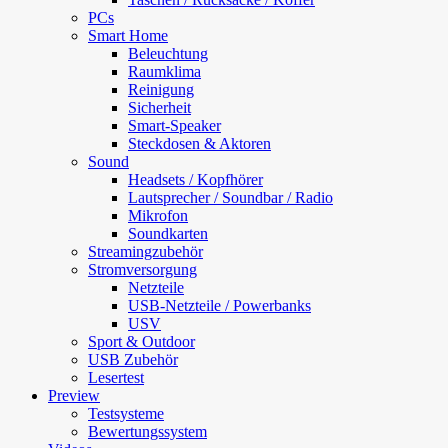
PCs
Smart Home
Beleuchtung
Raumklima
Reinigung
Sicherheit
Smart-Speaker
Steckdosen & Aktoren
Sound
Headsets / Kopfhörer
Lautsprecher / Soundbar / Radio
Mikrofon
Soundkarten
Streamingzubehör
Stromversorgung
Netzteile
USB-Netzteile / Powerbanks
USV
Sport & Outdoor
USB Zubehör
Lesertest
Preview
Testsysteme
Bewertungssystem