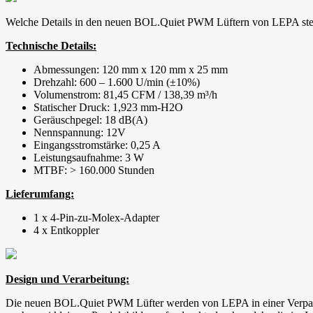
Welche Details in den neuen BOL.Quiet PWM Lüftern von LEPA steck
Technische Details:
Abmessungen: 120 mm x 120 mm x 25 mm
Drehzahl: 600 – 1.600 U/min (±10%)
Volumenstrom: 81,45 CFM / 138,39 m³/h
Statischer Druck: 1,923 mm-H2O
Geräuschpegel: 18 dB(A)
Nennspannung: 12V
Eingangsstromstärke: 0,25 A
Leistungsaufnahme: 3 W
MTBF: > 160.000 Stunden
Lieferumfang:
1 x 4-Pin-zu-Molex-Adapter
4 x Entkoppler
Design und Verarbeitung:
Die neuen BOL.Quiet PWM Lüfter werden von LEPA in einer Verpacku