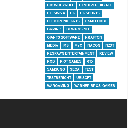
CRUNCHYROLL
DEVOLVER DIGITAL
DIE SIMS 4
EA
EA SPORTS
ELECTRONIC ARTS
GAMEFORGE
GAMING
GEWINNSPIEL
GIANTS SOFTWARE
KRAFTON
MEDIA
MSI
MYC
NACON
NZXT
RESPAWN ENTERTAINMENT
REVIEW
RGB
RIOT GAMES
RTX
SAMSUNG
SEGA
TEST
TESTBERICHT
UBISOFT
WARGAMING
WARNER BROS. GAMES