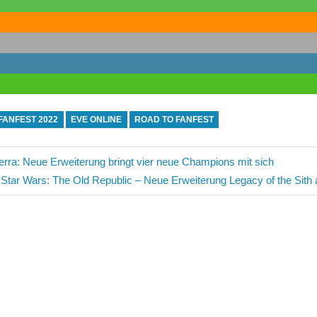
FANFEST 2022
EVE ONLINE
ROAD TO FANFEST
avigation
rra: Neue Erweiterung bringt vier neue Champions mit sich
Nächster
Star Wars: The Old Republic – Neue Erweiterung Legacy of the Sith ab
Beitrag: