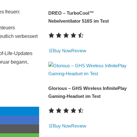
s freuen:
DREO – TurboCool™
Nebelventilator 516S im Test
nteuers
eutlich verbessert
🛒Buy Now
Review
of-Life-Updates
bruar begann,
Glorious – GHS Wireless InfinitePlay
Gaming-Headset im Test
🛒Buy Now
Review