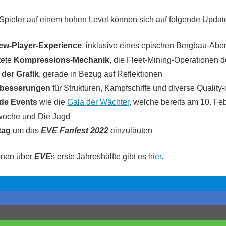
Spieler auf einem hohen Level können sich auf folgende Update
ew-Player-Experience
, inklusive eines epischen Bergbau-Abe
tete
Kompressions-Mechanik
, die Fleet-Mining-Operationen d
der Grafik
, gerade in Bezug auf Reflektionen
rbesserungen
für Strukturen, Kampfschiffe und diverse Quality-
de Events
wie die
Gala der Wächter
, welche bereits am 10. Fe
woche und Die Jagd
tag
um das
EVE Fanfest 2022
einzuläuten
ionen über
EVE
s erste Jahreshälfte gibt es
hier
.