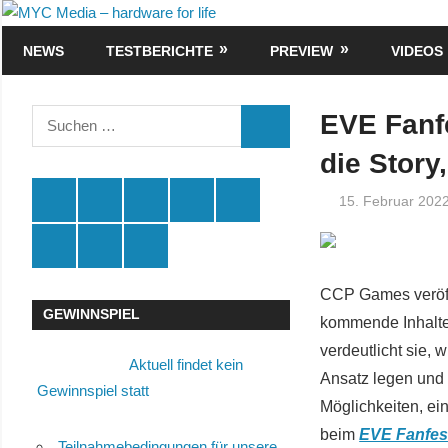
Zum
MYC
Inhalt
NEWS
TESTBERICHTE
PREVIEW
VIDEOS
Media
springen
–
Suchen
EVE Fanf
SUCHEN
nach:
hardware
die Story
for
Spende
Facebook
Youtube
Instagram
X
15. Februar 202
life
Amazon
RSS
Kontakt
🛒
CCP Games veröffe
GEWINNSPIEL
kommende Inhalte, 
verdeutlicht sie,
Aktuell findet kein
Ansatz legen und 
Gewinnspiel statt
Möglichkeiten, ei
beim
EVE Fanfes
Teilnahmebedingungen für unsere