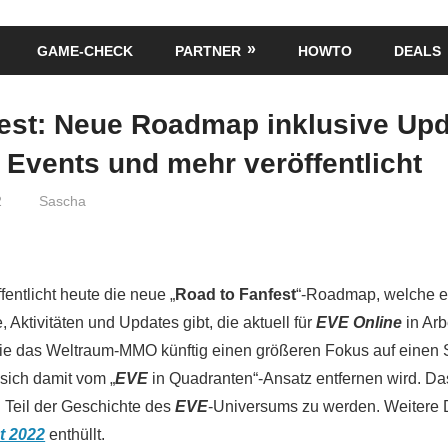
GAME-CHECK
PARTNER
HOWTO
DEALS
est: Neue Roadmap inklusive Upd
, Events und mehr veröffentlicht
2
Sascha
ntlicht heute die neue „
Road to Fanfest
“-Roadmap, welche ei
Aktivitäten und Updates gibt, die aktuell für
EVE Online
in Arb
 wie das Weltraum-MMO künftig einen größeren Fokus auf einen 
sich damit vom „
EVE
in Quadranten“-Ansatz entfernen wird. Da
n Teil der Geschichte des
EVE
-Universums zu werden. Weitere 
t 2022
enthüllt.