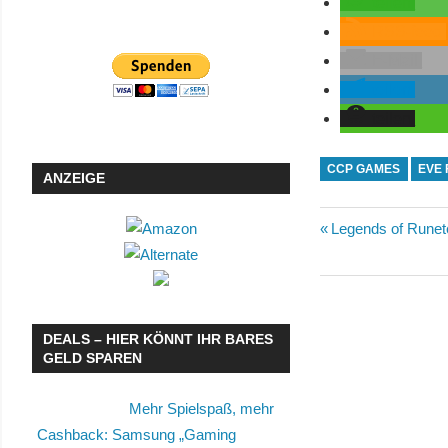
teilen
RSS-feed
E-Mail
teilen
teilen
CCP GAMES
EVE 
ANZEIGE
Beitragsn
Vorheriger
Legends of Runete
Beitrag:
DEALS – HIER KÖNNT IHR BARES
GELD SPAREN
Mehr Spielspaß, mehr
Cashback: Samsung „Gaming