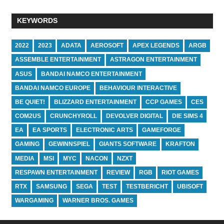
KEYWORDS
2022
2023
ADATA
AEROSOFT
APEX LEGENDS
ARGB
ASSEMBLE ENTERTAINMENT
ASTRAGON ENTERTAINMENT
ASUS
BANDAI NAMCO ENTERTAINMENT
BANDAI NAMCO EUROPE
BEHAVIOUR INTERACTIVE
BE QUIET!
BLIZZARD ENTERTAINMENT
CCP GAMES
CES
COM2US
CRUNCHYROLL
DEVOLVER DIGITAL
DIE SIMS 4
EA
EA SPORTS
ELECTRONIC ARTS
GAMEFORGE
GAMING
GEWINNSPIEL
GIANTS SOFTWARE
KRAFTON
MEDIA
MSI
MYC
NACON
NZXT
RESPAWN ENTERTAINMENT
REVIEW
RGB
RIOT GAMES
RTX
SAMSUNG
SEGA
TEST
TESTBERICHT
UBISOFT
WARGAMING
WARNER BROS. GAMES