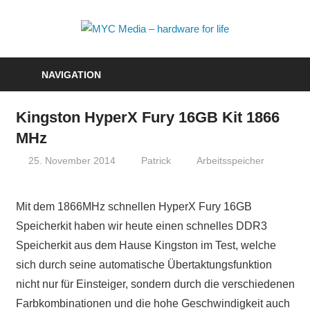
Zum
Inhalt
MYC
springen
Media
NAVIGATION
–
Kingston HyperX Fury 16GB Kit 1866
hardwa
MHz
for
25. November 2014
Patrick
Arbeitsspeicher
life
Mit dem 1866MHz schnellen HyperX Fury 16GB
Speicherkit haben wir heute einen schnelles DDR3
Speicherkit aus dem Hause Kingston im Test, welche
sich durch seine automatische Übertaktungsfunktion
nicht nur für Einsteiger, sondern durch die verschiedenen
Farbkombinationen und die hohe Geschwindigkeit auch