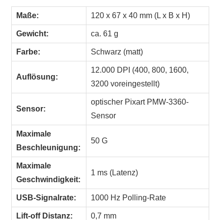
Maße:
120 x 67 x 40 mm (L x B x H)
Gewicht:
ca. 61 g
Farbe:
Schwarz (matt)
12.000 DPI (400, 800, 1600,
Auflösung:
3200 voreingestellt)
optischer Pixart PMW-3360-
Sensor:
Sensor
Maximale
50 G
Beschleunigung:
Maximale
1 ms (Latenz)
Geschwindigkeit:
USB-Signalrate:
1000 Hz Polling-Rate
Lift-off Distanz:
0,7 mm