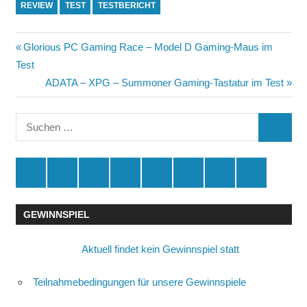
REVIEW
TEST
TESTBERICHT
Beitragsnavigation
Vorheriger
Glorious PC Gaming Race – Model D Gaming-Maus im
Beitrag:
Test
Nächster
ADATA – XPG – Summoner Gaming-Tastatur im Test
Beitrag:
Suchen
SUCHE
nach:
Spende
Facebook
Youtube
Instagram
X
Amazon
RSS
Kontakt
🛒
GEWINNSPIEL
Aktuell findet kein Gewinnspiel statt
Teilnahmebedingungen für unsere Gewinnspiele