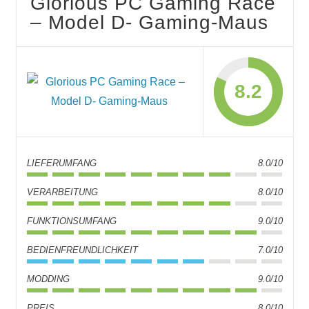
Glorious PC Gaming Race
– Model D- Gaming-Maus
8.2
LIEFERUMFANG
8.0/10
VERARBEITUNG
8.0/10
FUNKTIONSUMFANG
9.0/10
BEDIENFREUNDLICHKEIT
7.0/10
MODDING
9.0/10
PREIS
8.0/10