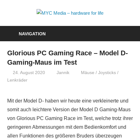
Zum
Inhalt
MYC
springen
Media
NAVIGATION
–
Glorious PC Gaming Race – Model D-
hardwa
Gaming-Maus im Test
for
24. August 2020
Jannik
Mäuse / Joysticks /
Lenkräder
life
Mit der Model D- haben wir heute eine verkleinerte und
somit auch leichtere Version der Model D Gaming-Maus
von Glorious PC Gaming Race im Test, welche trotz ihrer
geringeren Abmessungen mit dem Bedienkomfort und
allen Funktionen des größeren Bruders überzeugen