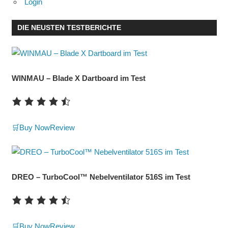
Login
DIE NEUSTEN TESTBERICHTE
WINMAU – Blade X Dartboard im Test
🛒Buy Now
Review
DREO – TurboCool™ Nebelventilator 516S im Test
🛒Buy Now
Review