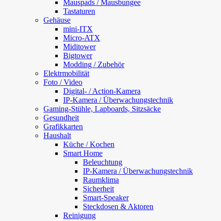
Mauspads / Mausbungee
Tastaturen
Gehäuse
mini-ITX
Micro-ATX
Miditower
Bigtower
Modding / Zubehör
Elektrmobilität
Foto / Video
Digital- / Action-Kamera
IP-Kamera / Überwachungstechnik
Gaming-Stühle, Lapboards, Sitzsäcke
Gesundheit
Grafikkarten
Haushalt
Küche / Kochen
Smart Home
Beleuchtung
IP-Kamera / Überwachungstechnik
Raumklima
Sicherheit
Smart-Speaker
Steckdosen & Aktoren
Reinigung