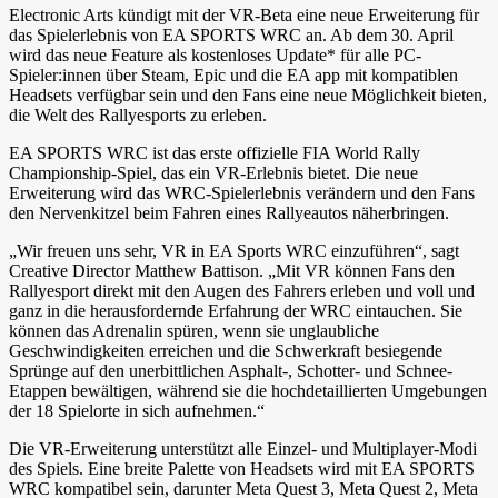
Electronic Arts kündigt mit der VR-Beta eine neue Erweiterung für
das Spielerlebnis von EA SPORTS WRC an. Ab dem 30. April
wird das neue Feature als kostenloses Update* für alle PC-
Spieler:innen über Steam, Epic und die EA app mit kompatiblen
Headsets verfügbar sein und den Fans eine neue Möglichkeit bieten,
die Welt des Rallyesports zu erleben.
EA SPORTS WRC ist das erste offizielle FIA World Rally
Championship-Spiel, das ein VR-Erlebnis bietet. Die neue
Erweiterung wird das WRC-Spielerlebnis verändern und den Fans
den Nervenkitzel beim Fahren eines Rallyeautos näherbringen.
„Wir freuen uns sehr, VR in EA Sports WRC einzuführen“, sagt
Creative Director Matthew Battison. „Mit VR können Fans den
Rallyesport direkt mit den Augen des Fahrers erleben und voll und
ganz in die herausfordernde Erfahrung der WRC eintauchen. Sie
können das Adrenalin spüren, wenn sie unglaubliche
Geschwindigkeiten erreichen und die Schwerkraft besiegende
Sprünge auf den unerbittlichen Asphalt-, Schotter- und Schnee-
Etappen bewältigen, während sie die hochdetaillierten Umgebungen
der 18 Spielorte in sich aufnehmen.“
Die VR-Erweiterung unterstützt alle Einzel- und Multiplayer-Modi
des Spiels. Eine breite Palette von Headsets wird mit EA SPORTS
WRC kompatibel sein, darunter Meta Quest 3, Meta Quest 2, Meta