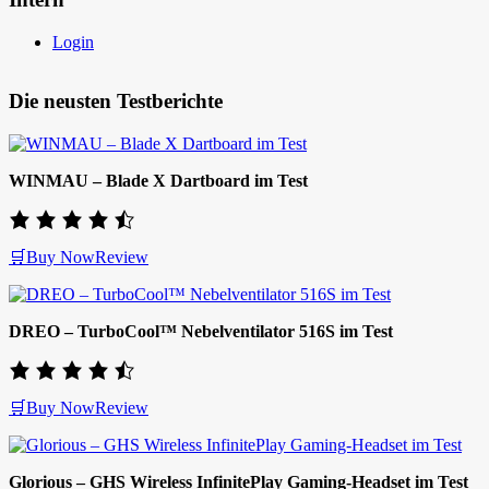
Login
Die neusten Testberichte
WINMAU – Blade X Dartboard im Test
🛒Buy Now
Review
DREO – TurboCool™ Nebelventilator 516S im Test
🛒Buy Now
Review
Glorious – GHS Wireless InfinitePlay Gaming-Headset im Test