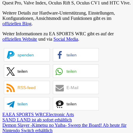
Quest Pro, Valve Index, Oculus Rift S, Oculus CV1 und HTC Vive.
Weitere Details zur Hardware-Unterstützung, Einstellungen,
Konfigurationen, Ansichtsmodi und Funktionen gibt es im
offiziellen Blog
.
Weiter Informationen zu EA SPORTS WRC gibt es auf der
offiziellen Website
und via
Social Media
.
spenden
teilen
teilen
teilen
RSS-feed
E-Mail
teilen
teilen
EA
EA SPORTS WRC
Electronic Arts
Beitragsnavigation
Vorheriger
SAND LAND ist ab sofort erhältlich
Beitrag:
Nächster
Demon Slayer -Kimetsu no Yaiba- Sweep the Board! Ab heute für
Beitrag:
Nintendo Switch erhältlich