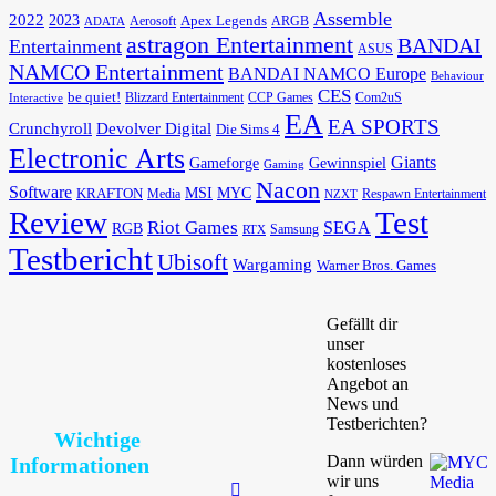
Assemble
2022
2023
Apex Legends
Aerosoft
ADATA
ARGB
astragon Entertainment
BANDAI
Entertainment
ASUS
NAMCO Entertainment
BANDAI NAMCO Europe
Behaviour
CES
be quiet!
Blizzard Entertainment
CCP Games
Com2uS
Interactive
EA
EA SPORTS
Devolver Digital
Crunchyroll
Die Sims 4
Electronic Arts
Giants
Gameforge
Gewinnspiel
Gaming
Nacon
Software
MSI
KRAFTON
MYC
Media
Respawn Entertainment
NZXT
Review
Test
Riot Games
SEGA
RGB
Samsung
RTX
Testbericht
Ubisoft
Wargaming
Warner Bros. Games
Gefällt dir
unser
kostenloses
Angebot an
News und
Testberichten?
Wichtige
Dann würden
Informationen
wir uns