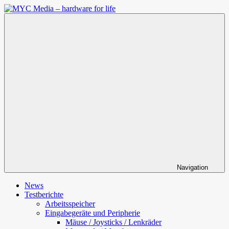
Zum
Inhalt
MYC
springen
Media
–
hardware
for
life
Navigation
News
Testberichte
Arbeitsspeicher
Eingabegeräte und Peripherie
Mäuse / Joysticks / Lenkräder