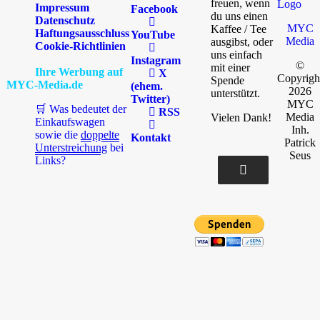
freuen, wenn
Impressum
Facebook
du uns einen
Datenschutz
MYC
Kaffee / Tee
Haftungsausschluss
YouTube
Media
ausgibst, oder
Cookie-Richtlinien
uns einfach
Instagram
©
mit einer
Ihre Werbung auf
X
Copyrigh
Spende
MYC-Media.de
(ehem.
2026
unterstützt.
Twitter)
MYC
🛒 Was bedeutet der
RSS
Media
Vielen Dank!
Einkaufswagen
Inh.
sowie die
doppelte
Kontakt
Patrick
Unterstreichung
bei
Seus
Links?