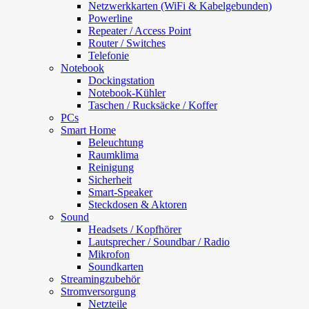
Netzwerkkarten (WiFi & Kabelgebunden)
Powerline
Repeater / Access Point
Router / Switches
Telefonie
Notebook
Dockingstation
Notebook-Kühler
Taschen / Rucksäcke / Koffer
PCs
Smart Home
Beleuchtung
Raumklima
Reinigung
Sicherheit
Smart-Speaker
Steckdosen & Aktoren
Sound
Headsets / Kopfhörer
Lautsprecher / Soundbar / Radio
Mikrofon
Soundkarten
Streamingzubehör
Stromversorgung
Netzteile