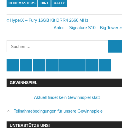
CODEMASTERS
DIRT
RALLY
Beitragsnavigation
Vorheriger
HyperX – Fury 16GB Kit DRR4 2666 MHz
Beitrag:
Nächster
Antec – Signature S10 – Big Tower
Beitrag:
Suchen
SUCHE
nach:
Spende
Facebook
Youtube
Instagram
X
Amazon
RSS
Kontakt
🛒
GEWINNSPIEL
Aktuell findet kein Gewinnspiel statt
Teilnahmebedingungen für unsere Gewinnspiele
UNTERSTÜTZE UNS!