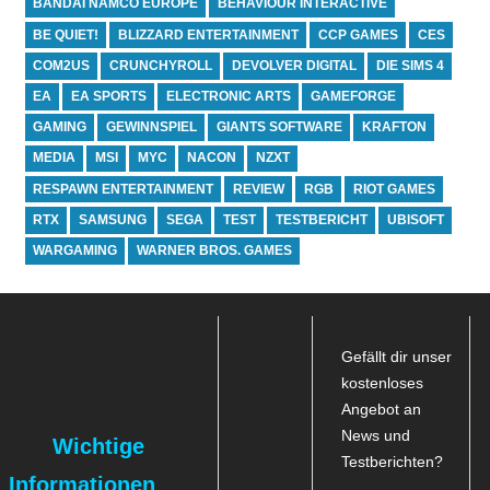
BANDAI NAMCO EUROPE
BEHAVIOUR INTERACTIVE
BE QUIET!
BLIZZARD ENTERTAINMENT
CCP GAMES
CES
COM2US
CRUNCHYROLL
DEVOLVER DIGITAL
DIE SIMS 4
EA
EA SPORTS
ELECTRONIC ARTS
GAMEFORGE
GAMING
GEWINNSPIEL
GIANTS SOFTWARE
KRAFTON
MEDIA
MSI
MYC
NACON
NZXT
RESPAWN ENTERTAINMENT
REVIEW
RGB
RIOT GAMES
RTX
SAMSUNG
SEGA
TEST
TESTBERICHT
UBISOFT
WARGAMING
WARNER BROS. GAMES
Gefällt dir unser
kostenloses
Angebot an
News und
Wichtige
Testberichten?
Informationen