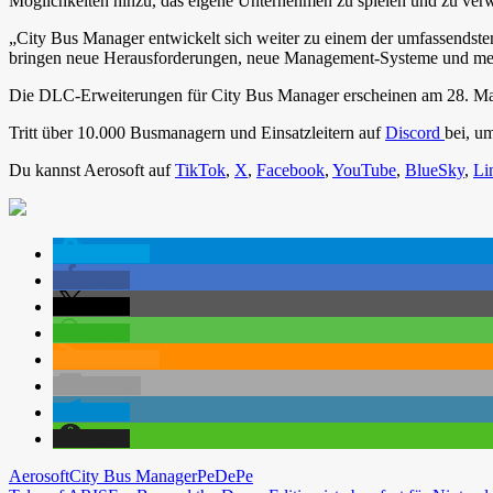
Möglichkeiten hinzu, das eigene Unternehmen zu spielen und zu verw
„City Bus Manager entwickelt sich weiter zu einem der umfassendst
bringen neue Herausforderungen, neue Management-Systeme und mehr 
Die DLC-Erweiterungen für City Bus Manager erscheinen am 28. Mai
Tritt über 10.000 Busmanagern und Einsatzleitern auf
Discord
bei, u
Du kannst Aerosoft auf
TikTok
,
X
,
Facebook
,
YouTube
,
BlueSky
,
Li
spenden
teilen
teilen
teilen
RSS-feed
E-Mail
teilen
teilen
Aerosoft
City Bus Manager
PeDePe