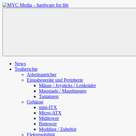
Zum
Inhalt
MYC
springen
Media
–
hardware
for
life
News
Testberichte
Arbeitsspeicher
Eingabegeräte und Peripherie
Mäuse / Joysticks / Lenkräder
Mauspads / Mausbungee
Tastaturen
Gehäuse
mini-ITX
Micro-ATX
Miditower
Bigtower
Modding / Zubehör
Elektrmobilität