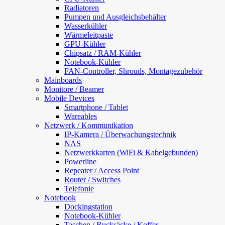
Radiatoren
Pumpen und Ausgleichsbehälter
Wasserkühler
Wärmeleitpaste
GPU-Kühler
Chipsatz / RAM-Kühler
Notebook-Kühler
FAN-Controller, Shrouds, Montagezubehör
Mainboards
Monitore / Beamer
Mobile Devices
Smartphone / Tablet
Wareables
Netzwerk / Kommunikation
IP-Kamera / Überwachungstechnik
NAS
Netzwerkkarten (WiFi & Kabelgebunden)
Powerline
Repeater / Access Point
Router / Switches
Telefonie
Notebook
Dockingstation
Notebook-Kühler
Taschen / Rucksäcke / Koffer