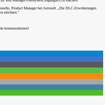
ge City Bus Manager-Ökosystem zugänglich zu machen.“
Janello, Product Manager bei Aerosoft. „Die DLC-Erweiterungen
uen möchten.“
nde kennenzulernen!