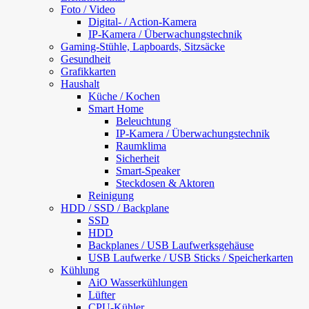
Foto / Video
Digital- / Action-Kamera
IP-Kamera / Überwachungstechnik
Gaming-Stühle, Lapboards, Sitzsäcke
Gesundheit
Grafikkarten
Haushalt
Küche / Kochen
Smart Home
Beleuchtung
IP-Kamera / Überwachungstechnik
Raumklima
Sicherheit
Smart-Speaker
Steckdosen & Aktoren
Reinigung
HDD / SSD / Backplane
SSD
HDD
Backplanes / USB Laufwerksgehäuse
USB Laufwerke / USB Sticks / Speicherkarten
Kühlung
AiO Wasserkühlungen
Lüfter
CPU-Kühler