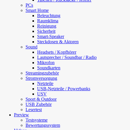
PCs
Smart Home
Beleuchtung
Raumklima
Reinigung
Sicherheit
Smart-Speaker
Steckdosen & Aktoren
Sound
Headsets / Kopfhörer
Lautsprecher / Soundbar / Radio
Mikrofon
Soundkarten
Streamingzubehör
Stromversorgung
Netzteile
USB-Netzteile / Powerbanks
USV
Sport & Outdoor
USB Zubehör
Lesertest
Preview
Testsysteme
Bewertungssystem