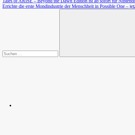
Beitragsnavigation
Vorheriger
Tales of ARISE – Beyond the Dawn Edition ist ab sofort für Nintend
Beitrag:
Nächster
Errichte die erste Mondindustrie der Menschheit in Possible One – jetz
Beitrag:
Suchen
nach:
Suchen
Spende
Facebook