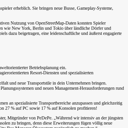
nspieler erheblich. Sie bringen neue Busse, Gameplay-Systeme,
ovativen Nutzung von OpenStreetMap-Daten konnten Spieler
en wie New York, Berlin und Tokio über ländliche Dörfer und
ls dazu beigetragen, eine leidenschaftliche und äußerst engagierte
ltorientierter Betriebsplanung ein.
ierorientierten Resort-Diensten und spezialisierten
Vielfalt und neue Transportstile in dein Unternehmen bringen.
ten, Planungssystemen und neuen Management-Herausforderungen rund
n an spezialisierte Transportbereiche anzupassen und gleichzeitig
on 27 % auf PC sowie 17 % auf Konsolen profitieren!
ter, Mitgründer von PeDePe. „Während wir intensiv an der jüngsten
nsolen zu bringen, denn diese Erweiterungen fügen völlig neue