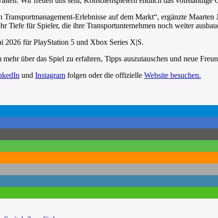
alten. Wir freuen uns sehr, Konsolenspielern endlich das vollständi
en Transportmanagement-Erlebnisse
auf dem Markt“, ergänzte Maarten 
Tiefe für Spieler, die ihre Transportunternehmen noch weiter ausba
 2026 für PlayStation 5 und Xbox Series X|S.
m mehr über das Spiel zu erfahren, Tipps auszutauschen und neue Freu
nkedIn
und
Instagram
folgen oder die offizielle
Website besuchen.