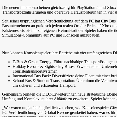
Die neuen Inhalte erscheinen gleichzeitig für PlayStation 5 und Xb
Transportspezialisierungen und operative Herausforderungen in vier
Seit seiner ursprünglichen Veröffentlichung auf dem PC hat City Bu
Busunternehmen an praktisch jedem realen Ort der Erde auf Xbox und
Küstenresorts bis hin zur eigenen Heimatstadt der Spieler haben die
Simulations-Community auf PC und Konsolen aufzubauen.
Nun können Konsolenspieler ihre Betriebe mit vier umfangreichen 
E-Bus & Green Energy: Führe nachhaltige Transportlösungen m
Holiday Resorts & Sightseeing Buses: Erweitere dein Unternehm
Touristentransportsystemen.
International Bus Pack: Diversifiziere deine Flotte mit einer br
School Bus & Student Transportation: Übernimm die Verantwor
um sicheren und effizienten Transport.
Gemeinsam bringen die DLC-Erweiterungen neue strategische Ebenen i
Umfang und Komplexität ihrer Abläufe zu erweitern. Spieler könne
„Wir waren unglaublich glücklich zu sehen, wie Konsolenspieler Ci
PC-Veröffentlichung von Global Rescue gearbeitet haben, war es für u