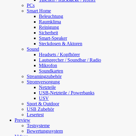
PCs
Smart Home
Beleuchtung
Raumklima
Reinigung
Sicherheit
Smart-Speaker
Steckdosen & Aktoren
Sound
Headsets / Kopfhörer
Lautsprecher / Soundbar / Radio
Mikrofon
Soundkarten
Streamingzubehör
Stromversorgung
Netzteile
USB-Netzteile / Powerbanks
USV
Sport & Outdoor
USB Zubehör
Lesertest
Preview
Testsysteme
Bewertungssystem