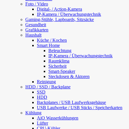
Foto / Video
Digital- / Action-Kamera
IP-Kamera / Überwachungstechnik
Gaming-Stühle, Lapboards, Sitzsäcke
Gesundheit
Grafikkarten
Haushalt
Küche / Kochen
Smart Home
Beleuchtung
IP-Kamera / Überwachungstechnik
Raumklima
Sicherheit
Smart-Speaker
Steckdosen & Aktoren
Reinigung
HDD / SSD / Backplane
SSD
HDD
Backplanes / USB Laufwerksgehäuse
USB Laufwerke / USB Sticks / Speicherkarten
Kühlung
AiO Wasserkühlungen
Lüfter
CPU-Kühler