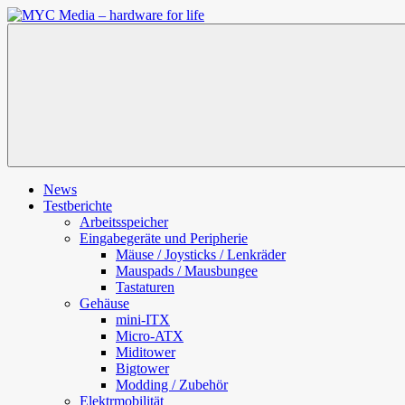
Zum
Inhalt
MYC
springen
Media
–
hardware
for
life
News
Testberichte
Arbeitsspeicher
Eingabegeräte und Peripherie
Mäuse / Joysticks / Lenkräder
Mauspads / Mausbungee
Tastaturen
Gehäuse
mini-ITX
Micro-ATX
Miditower
Bigtower
Modding / Zubehör
Elektrmobilität