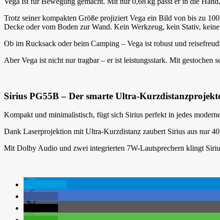
Vega ist für Bewegung gemacht. Mit nur 0,68 kg passt er in die Hand,
Trotz seiner kompakten Größe projiziert Vega ein Bild von bis zu 100 Z
Decke oder vom Boden zur Wand. Kein Werkzeug, kein Stativ, keine 
Ob im Rucksack oder beim Camping – Vega ist robust und reisefreudi
Aber Vega ist nicht nur tragbar – er ist leistungsstark. Mit gestoche
Sirius PG55B – Der smarte Ultra-Kurzdistanzprojek
Kompakt und minimalistisch, fügt sich Sirius perfekt in jedes moder
Dank Laserprojektion mit Ultra-Kurzdistanz zaubert Sirius aus nur 
Mit Dolby Audio und zwei integrierten 7W-Lautsprechern klingt Siriu
spenden
teilen
teilen
teilen