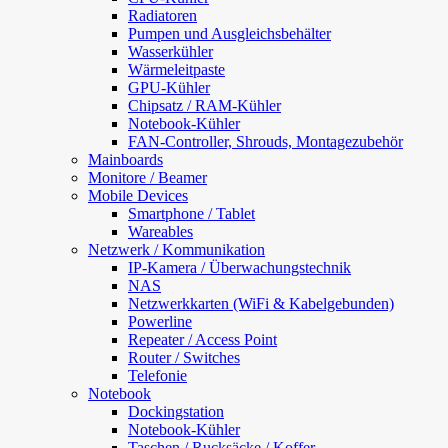
Radiatoren
Pumpen und Ausgleichsbehälter
Wasserkühler
Wärmeleitpaste
GPU-Kühler
Chipsatz / RAM-Kühler
Notebook-Kühler
FAN-Controller, Shrouds, Montagezubehör
Mainboards
Monitore / Beamer
Mobile Devices
Smartphone / Tablet
Wareables
Netzwerk / Kommunikation
IP-Kamera / Überwachungstechnik
NAS
Netzwerkkarten (WiFi & Kabelgebunden)
Powerline
Repeater / Access Point
Router / Switches
Telefonie
Notebook
Dockingstation
Notebook-Kühler
Taschen / Rucksäcke / Koffer