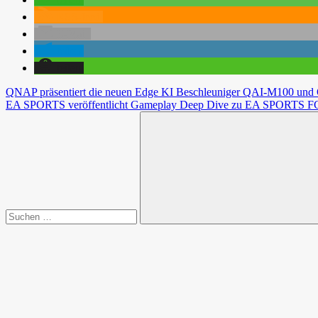
RSS-feed
E-Mail
teilen
teilen
Beitragsnavigation
Vorheriger
QNAP präsentiert die neuen Edge KI Beschleuniger QAI-M100 und Q
Beitrag:
Nächster
EA SPORTS veröffentlicht Gameplay Deep Dive zu EA SPORTS F
Beitrag:
Suchen
nach:
Suchen
Spende