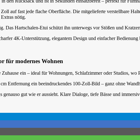
 in den Rucksack und ist in Sekunden einsatzbereit – perfekt für Filmn
oll auf fast jede flache Oberfläche. Die mitgelieferte verstellbare Hal
Extras nötig.
g. Das Hartschalen-Etui schützt ihn unterwegs vor Stößen und Kratzer
n scharfer 4K-Unterstützung, elegantem Design und einfacher Bedienung 
tor für modernes Wohnen
ne Zuhause ein – ideal für Wohnungen, Schlafzimmer oder Studios, wo 
40 cm Entfernung ein beeindruckendes 100-Zoll-Bild – ganz ohne Wand
s genauso gut wie er aussieht. Klare Dialoge, tiefe Bässe und immersi